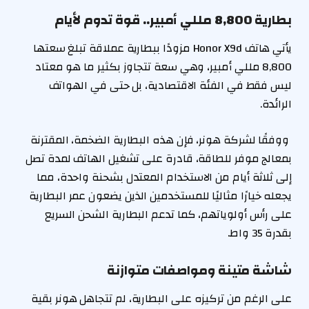
بطارية 8,800 مللي أمبير.. قوة تدوم لأيام
يأتي هاتف Honor X9d مزودًا ببطارية عملاقة تبلغ سعتها
8,800 مللي أمبير، وهي سعة تتجاوز بكثير ما هو معتاد
ليس فقط في الفئة الاقتصادية، بل حتى في الهواتف
الرائدة.
ووفقًا لشركة هونر، فإن هذه البطارية الضخمة، المقترنة
بمعالج موفر للطاقة، قادرة على تشغيل الهاتف لمدة تصل
إلى ثلاثة أيام من الاستخدام المعتدل بشحنة واحدة، مما
يجعله خيارًا مثاليًا للمستخدمين الذين يضعون عمر البطارية
على رأس أولوياتهم، كما تدعم البطارية الشحن السريع
بقدرة 35 واط.
شاشة متينة ومواصفات متوازنة
على الرغم من تركيزه على البطارية، لم تتجاهل هونر بقية