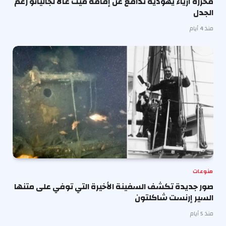
محررة أزياء يهودية تدافع عن إقامة ميت غالا لجاليانو رغم
الجدل
منذ 4 أيام
منوعات
صور جديدة تكشف السفينة الأخيرة التي توفي على متنها
السير إرنست شاكلتون
منذ 5 أيام