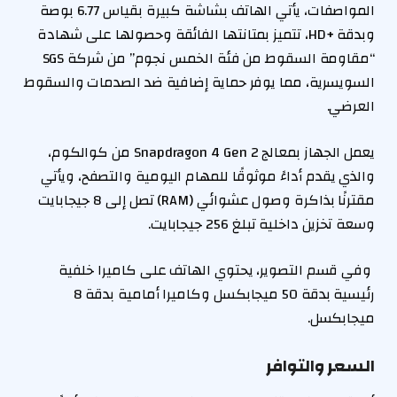
المواصفات، يأتي الهاتف بشاشة كبيرة بقياس 6.77 بوصة
وبدقة +HD، تتميز بمتانتها الفائقة وحصولها على شهادة
“مقاومة السقوط من فئة الخمس نجوم” من شركة SGS
السويسرية، مما يوفر حماية إضافية ضد الصدمات والسقوط
العرضي.
يعمل الجهاز بمعالج Snapdragon 4 Gen 2 من كوالكوم،
والذي يقدم أداءً موثوقًا للمهام اليومية والتصفح، ويأتي
مقترنًا بذاكرة وصول عشوائي (RAM) تصل إلى 8 جيجابايت
وسعة تخزين داخلية تبلغ 256 جيجابايت.
وفي قسم التصوير، يحتوي الهاتف على كاميرا خلفية
رئيسية بدقة 50 ميجابكسل وكاميرا أمامية بدقة 8
ميجابكسل.
السعر والتوافر