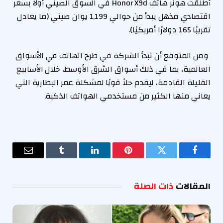
أطلقت هونر هاتف Honor X9d في السوق الصيني أولاً بسعر
اقتصادي مذهل يبدأ من حوالي 1,199 يوان صيني (ما يعادل
تقريبًا 165 دولارًا أمريكيًا).
ومن المتوقع أن تبدأ الشركة في طرح الهاتف في الأسواق
العالمية، بما في ذلك أسواق الشرق الأوسط، خلال الأسابيع
القليلة القادمة، ليقدم حلاً قويًا لمشكلة عمر البطارية التي
يعاني منها الكثير من مستخدمي الهواتف الذكية.
فيسبوك
تويتر
بينتيريست
لينكدإن
Tumblr
البريد
الإلكترو
المقالات
ذات الصلة