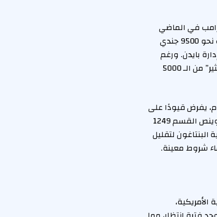
ترامب في الماضي
بشأن تقليص القوات. ففي نهاية فترة ولايته الأولى عام 2020، أعلن عن خطط لسحب نحو 9500 جندي
رة بايدن. ورغم
الانتقادات، أكد ترامب خلال تصريحات له مؤخرًا أن إدارته ستقوم بـ “قطع أعداد أكبر بكثير” من الـ 5000
ام، يفرض قيودًا على
البنتاغون فيما يتعلق بإجراء تخفيضات كبيرة في أعداد القوات المتمركزة في أوروبا. وينص القسم 1249
تخدام ميزانية البنتاغون لتقليل
الأمريكية،
جد فترة انتظار، مما