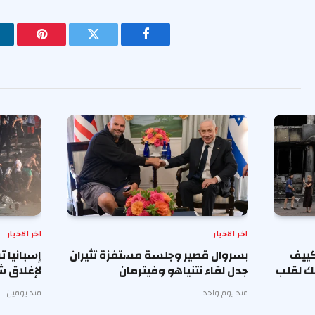
فيسبوك
تويتر
بينتيريس
اخر الاخبار
اخر الاخبار
كييف
بسروال قصير وجلسة مستفزة تثيران
إسبانيا ت
نك لقلب
جدل لقاء نتنياهو وفيترمان
لإغلاق 
منذ يوم واحد
منذ يومين