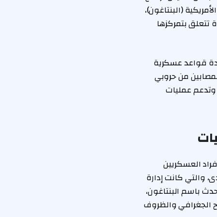
لأمريكية (البنتاغون)،
 تتعلق بتمركزها
انيا حوالي 36 ألف جندي، وتضم عدة قواعد عسكرية
لمصابين من حروبي
 وتدعم عمليات
يات
1% من إجمالي أعداد الأفراد العسكريين
ى، والتي كانت إدارة
حدث باسم البنتاغون،
رح الجغرافي والظروف