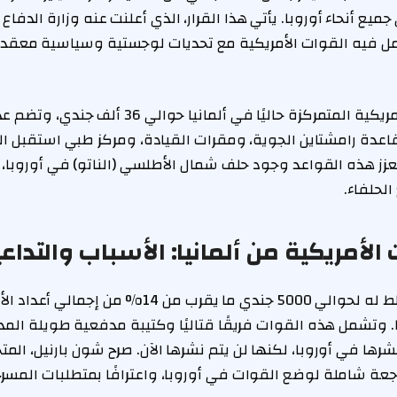
يع أنحاء أوروبا. يأتي هذا القرار، الذي أعلنت عنه وزارة الدفاع ا
ل فيه القوات الأمريكية مع تحديات لوجستية وسياسية معقدة
يبلغ قوام القوات الأمريكية المتمركزة حاليًا في ألم
اعدة رامشتاين الجوية، ومقرات القيادة، ومركز طبي استقبل ا
عزز هذه القواعد وجود حلف شمال الأطلسي (الناتو) في أوروبا،
لحلفاء.
أمريكية من ألمانيا: الأسباب والتداع
يمثل الانسحاب المخطط له لحوالي 5000 جندي ما يقرب من 4
ا. وتشمل هذه القوات فريقًا قتاليًا وكتيبة مدفعية طويلة المد
رها في أوروبا، لكنها لن يتم نشرها الآن. صرح شون بارنيل، المت
مراجعة شاملة لوضع القوات في أوروبا، واعترافًا بمتطلبات المس