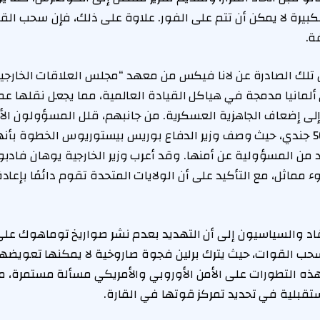
كبيرة لا يمكن أن تتم على الفور. علاوة على ذلك، فإن سحب القو
ة.
 تلك الصادرة عن لانا فيكس من معهد “مجلس العلاقات الخارجية”
ألمانيا مدمجة في هياكل القيادة العالمية، مما يجعل نقلها عم
 إضعاف الجاهزية العسكرية. من جانبهم، قلل المسؤولون الألما
المباشر لانسحاب 5000 جندي، حيث وصف وزير الدفاع بوريس بيستوريوس الخطوة
يد من المسؤولية عن أمنها. وقد أعرب وزير الخارجية يوهان فادب
 مماثل، مع التأكيد على أن الولايات المتحدة تقوم دائمًا بإعا
قاد والسياسيون إلى أن التهديد بعدم نشر صواريخ توماهوك على ا
حب القوات، حيث يترك برلين فجوة صاروخية لا يمكنها تعويضها
 لهذه التطورات على الأمن الأوروبي والأمريكي مسألة مستمرة،
ستقبلية في تحديد تمركز قوتها في القارة.