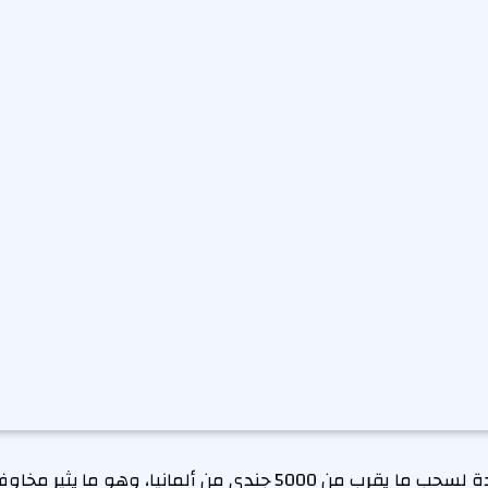
تخطط الولايات المتحدة لسحب ما يقرب من 5000 جندي من ألمانيا،