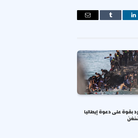
ت
لينكدإن
Tumblr
البريد
الإلكتروني
رد بقوة على دعوة إيطاليا
شنغن