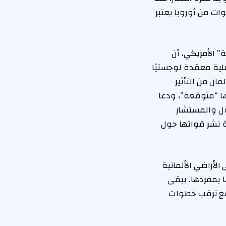
ات من أوروبا يعتبر
 الأمريكي، أن
لية معقدة لوجستيًا
ن من التأثير
 بأنها “متوقعة”، ودعا
ول والمستشار
دة نشر قواتها حول
لأراضي الألمانية
 بمفردها. يبقى
 مع ترقب خطوات