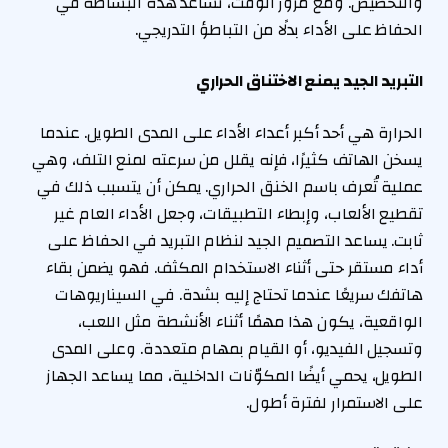
والتخصيص. ومع مرور الوقت، تساعد هذه البساطة في
الحفاظ على الأداء بدلًا من التباطؤ التدريجي.
التبريد الجيد يمنع الاختناق الحراري
الحرارة هي أحد أكبر أعداء الأداء على المدى الطويل. عندما
يسخن الهاتف كثيرًا، فإنه يقلل من سرعته لمنع التلف، وهي
عملية تُعرف باسم الخنق الحراري. يمكن أن يتسبب ذلك في
تقطيع الألعاب، وإبطاء التطبيقات، وجعل الأداء العام غير
ثابت. يساعد التصميم الجيد لنظام التبريد في الحفاظ على
أداء مستقر حتى أثناء الاستخدام المكثف. فهو يضمن بقاء
هاتفك سريعًا عندما تحتاج إليه بشدة. في السيناريوهات
الواقعية، يكون هذا مهمًا أثناء الأنشطة مثل اللعب،
وتسجيل الفيديو، أو القيام بمهام متعددة. وعلى المدى
الطويل، يحمي أيضًا المكوّنات الداخلية، مما يساعد الجهاز
على الاستمرار لفترة أطول.