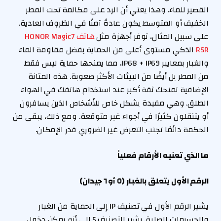
القصير للماء. وهذا يعني أن الرد على مكالمة تحت المطر
الخفيف أو المتوسط يكون عادةً آمنًا في الظروف العادية.
على سبيل المثال، توفر أجهزة مثل
هاتف HONOR Magic7
RSR
الذكي مستوى أعلى من الحماية بفضل مقاومة الماء
والغبار بمعايير IP68 + IP69، مما يمنحها حماية ليس فقط
من المطر بل أيضًا من البيئات الأكثر صعوبة. هذه المتانة
الإضافية تمنحك ثقة أكبر عند استخدام هاتفك في الهواء
الطلق. وهي مفيدة بشكل خاص للأشخاص الذين يسافرون
أو يتنقلون كثيرًا في أجواء غير متوقعة. ومع ذلك، يبقى من
الحكمة دائمًا تجنب التعرض غير الضروري قدر الإمكان.
ما الذي تعنيه الأرقام فعلياً
الرقم الأول يتعلق بالغبار (٥ أو ٦ جيدان)
يشير الرقم الأول في تصنيف IP إلى الحماية من الغبار
والجسيمات الصلبة. يشير التصنيف 5 إلى أنه يمكن دخول