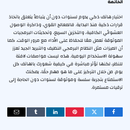
الخاتمة
اختيار هاتف ذكي يدوم لسنوات دون أن يتباطأ يتعلق باتخاذ
قرارات ذكية منذ البداية. فالمعالج القوي، وذاكرة الوصول
العشوائي الكافية، والتخزين السريع، وتحديثات البرمجيات
الموثوقة تعمل معًا للحفاظ على الأداء مع مرور الوقت. كما
أن الميزات مثل النظام البرمجي النظيف والتبريد الجيد تعزز
سهولة الاستخدام اليومية. هذه ليست مواصفات لافتة
للنظر، لكنها تؤثر مباشرة في كيفية شعورك بالهاتف كل
يوم. من خلال التركيز على ما هو مهم حقًا، يمكنك
الاستمتاع بتجربة سلسة وموثوقة لسنوات دون الحاجة إلى
ترقيات مستمرة.
فيسبوك
تويتر
بينتيريست
لينكدإن
Tumblr
البريد
الإلكترو