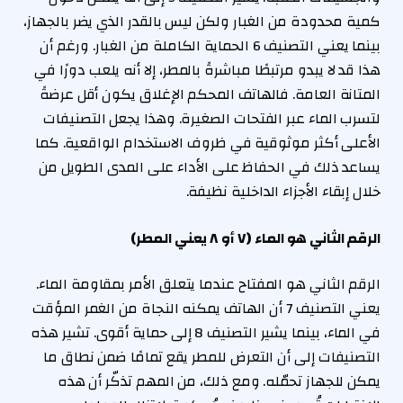
كمية محدودة من الغبار ولكن ليس بالقدر الذي يضر بالجهاز،
بينما يعني التصنيف 6 الحماية الكاملة من الغبار. ورغم أن
هذا قد لا يبدو مرتبطًا مباشرةً بالمطر، إلا أنه يلعب دورًا في
المتانة العامة. فالهاتف المحكم الإغلاق يكون أقل عرضةً
لتسرب الماء عبر الفتحات الصغيرة. وهذا يجعل التصنيفات
الأعلى أكثر موثوقية في ظروف الاستخدام الواقعية. كما
يساعد ذلك في الحفاظ على الأداء على المدى الطويل من
خلال إبقاء الأجزاء الداخلية نظيفة.
الرقم الثاني هو الماء (٧ أو ٨ يعني المطر)
الرقم الثاني هو المفتاح عندما يتعلق الأمر بمقاومة الماء.
يعني التصنيف 7 أن الهاتف يمكنه النجاة من الغمر المؤقت
في الماء، بينما يشير التصنيف 8 إلى حماية أقوى. تشير هذه
التصنيفات إلى أن التعرض للمطر يقع تمامًا ضمن نطاق ما
يمكن للجهاز تحمّله. ومع ذلك، من المهم تذكّر أن هذه