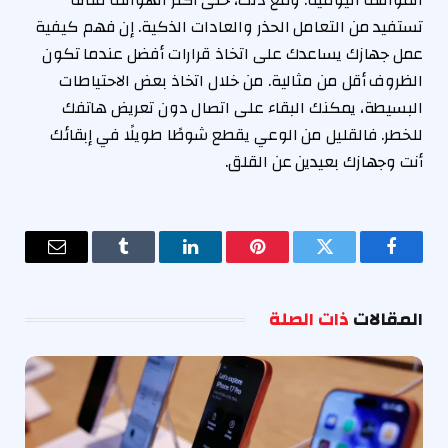
المواقف اليومية. ومع ذلك، حتى أكثر الهواتف متانة
تستفيد من التعامل الحذر والعادات الذكية. إن فهم كيفية
عمل جهازك يساعدك على اتخاذ قرارات أفضل عندما تكون
الظروف أقل من مثالية. من خلال اتخاذ بعض الاحتياطات
البسيطة، يمكنك البقاء على اتصال دون تعريض هاتفك
للخطر. فالقليل من الوعي يقطع شوطًا طويلًا في إبقائك
أنت وجهازك بعيدين عن القلق.
فيسبوك
تويتر
بينتيريست
لينكدإن
Tumblr
البريد
الإلكترو
المقالات
ذات الصلة