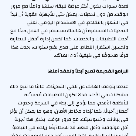
لعدة سنوات يكون أكثر عرضة للبقاء سلسًا وآمنًا مع مرور
الوقت. من دون تحديثات، يمكن حتى للأجهزة القوية أن تبدأ
في الشعور بالتقادم. في الاستخدام اليومي، تعني
التحديثات المستمرة أن هاتفك سيستمر في العمل جيدًا مع
أحدث التطبيقات والخدمات. كما تضمن إدارة أفضل للبطارية
وتحسين استقرار النظام. على مدى بضع سنوات، يحدث هذا
فرقًا ملحوظًا في كيفية أداء الهاتف.
البرامج القديمة تصبح أبطأ وتفقد أمنها
عندما يتوقف الهاتف عن تلقي التحديثات، غالبًا ما تتبع ذلك
مشكلات في الأداء. قد لا تكون التطبيقات مُحسَّنة
للأنظمة الأقدم، مما يؤدي إلى بطء في السرعة وحدوث
أعطال أحيانًا. كما تزداد مخاطر الأمان، وهو ما يمكن أن يؤثر
في بياناتك وخصوصيتك. مع مرور الوقت، يخلق هذا تجربة
أقل موثوقية وأقل متعة. قد تلاحظ أيضًا زيادة في التباطؤ
أو استنزاف البطارية. لهذا السبب يُعد دعم البرمجيات مهمًا