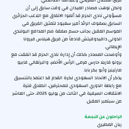
فريج، سلطان السريحي وعبدالله الصامطي.
ولكن نوهت مصادر الميدان في وقت سابق إلى أن
مسؤولي نادي الحزم قد أتموا الاتفاق مع اللاعب الجزائري
السابق بصفوف الرائد أمير سعيود لتمثيل الفريق في
الموسم المقبل بجانب حسم صفقة ضم المدافع البولندي
الدولي دافيدوفيتش قادماً من فريق هيلاس فيرونا
الإيطالي.
وأوضحت المصادر كذلك أن إدارة نادي الحزم قد اتفقت مع
برونو فاريلا حارس مرمى الرأس الأخضر، والبرتغالي فابيو
مارتينيز وأبو بكر بابا.
يذكر أن الاتحاد السعودي لكرة القدم قد اعتمد بالتنسيق
مع رابطة الدوري السعودي للمحترفين، انطلاق فترة
الانتقالات الصيفية في الثالث من يوليو 2025، حتى العاشر
من سبتمبر المقبل.
الراحلون عن النجمة
ريان المطيري