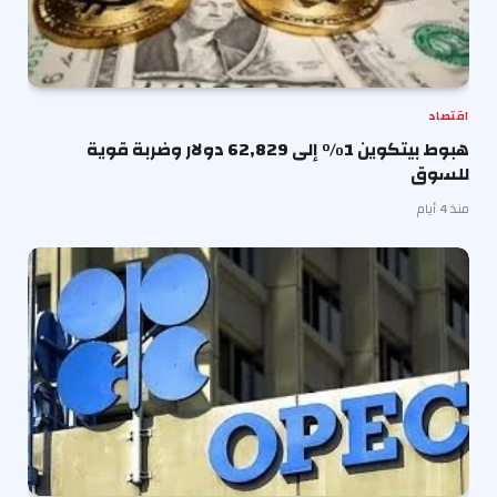
اقتصاد
هبوط بيتكوين 1% إلى 62,829 دولار وضربة قوية
للسوق
منذ 4 أيام