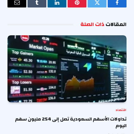
فيسبوك
تويتر
بينتيريست
لينكدإن
Tumblr
البريد
الإلكترو
المقالات
ذات الصلة
اقتصاد
تداولات الأسهم السعودية تصل إلى 254 مليون سهم
اليوم