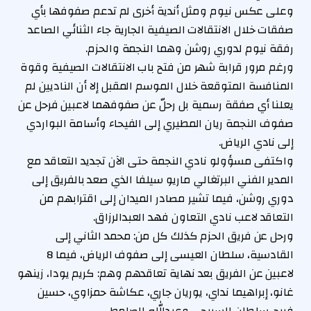
وعلى عكس نيوم ومثل أندية أخرى لم تدعم صفوفها بأي
صفقات خلال الانتقالات الصيفية الجارية جاء الثنائي الصاعد
رفقة نيوم لدوري روشن وهما النجمة والحزم.
ورغم مرور قرابة شهر من فتح باب الانتقالات الصيفية وقوة
المنافسة المتوقعة خلال الموسم المقبل إلا أن الناديين لم
يعلنا أي صفقة رسمية بل رحلّ عن صفوفهما لاعبين فرحل عن
صفوف النجمة ريان المطيري إلى الفيحاء وأسامة البواردي
إلى نادي الرياض.
واكتفى مسؤولو نادي النجمة حتى الآن تجديد التعاقد مع
المدير الفني البرتغالي ماريو سيلفا الذي صعد بالفريق إلى
دوري روشن، فيما تشير مصادر الميدان إلى اقترابهم من
التعاقد لاعب نادي التعاون فهد العبدالرزاق.
ورحل عن فريق الحزم كذلك كل من: محمد الثاني إلى
القادسية، سلطان العيسى إلى صفوف الرياض، فيما 8
لاعبين عن الفريق بعد نهاية تعاقدهم وهم: كريم يودا، زينهو
غانو، إبراهيما نداي، يوريان جاري، عكاشة حمزاوي، حسين