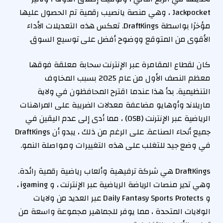
Jackpocket ، وهي منصة يانصيب رقمية تم الحصول عليها
مؤخرًا بواسطة DraftKings. تعكس هذه التعديلات الأداء
الأقوى من المتوقع ووضوح أفضل على توسيع السوق.
كان لقطاع المقامرة عبر الإنترنت سحابة معلقة فوقها
معظم النصف الأول من عام 2025 بسبب المخاوف
التنظيمية. بدأ هذا عندما اقترح المحافظون في ولاية
ماريلاند وأوهايو مضاعفة معدلات الضريبة على المراهنات
الرياضية عبر الإنترنت (OSB) ، مما أدى إلى عدم اليقين في
جميع أنحاء الصناعة. على الرغم من ذلك ، يبدو أن DraftKings
في وضع جيد للتغلب على هذه التغييرات ومواصلة النمو.
DraftKings هي شركة ترفيهية وألعاب رياضية رقمية رائدة.
وهي تدير منصات الرياضة الرياضية عبر الإنترنت ، و igaming ،
و Daily Fantasy Sports Protects عبر العديد من ولايات
الولايات المتحدة ، مما يوفر للجماهير مجموعة واسعة من