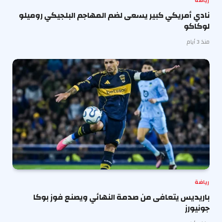
رياضة
نادي أمريكي كبير يسعى لضم المهاجم البلجيكي روميلو
لوكاكو
منذ 3 أيام
رياضة
باريديس يتعافى من صدمة النهائي ويصنع فوز بوكا
جونيورز