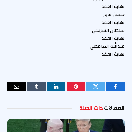
نهاية العقد
حسين فريج
نهاية العقد
سلطان السريحي
نهاية العقد
عبدالله الصامطي
نهاية العقد
فيسبوك
تويتر
بينتيريست
لينكدإن
Tumblr
البريد
الإلكترو
المقالات
ذات الصلة