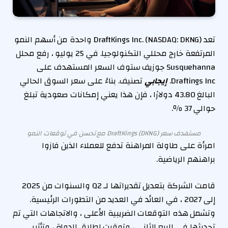
تعد DraftKings Inc. (NASDAQ: DKNG) واحدة من أسهم النمو
المرتفعة خارج محللي التكنولوجيا. في 25 يوليو ، رفع محلل
Susquehanna جوزيف ستوف السعر المستهدف على
Draftings Inc.
إيجابي
تصنيف. بناءً على سعر السوق الحالي
البالغ 43.80 دولارًا ، فإن هذا يعني إمكانات صعودية تبلغ
حوالي 37 ٪.
مستهدف سعر DraftKings (DKNG) مع تحسن في توقعات النمو
امرأة على طاولة المراهنة تدفع للعملاء الذين فازوا
براهنهم الرياضية.
قامت الشركة بتعديل تقديراتها لـ Q2 والسنوات من 2025
إلى 2027 ، في العائد في العديد من التطورات الرئيسية.
وتشمل هذه التوقعات الضريبية الأعلى ، والاتجاهات التي تم
تحديثها في الربع الثاني ، وتوقيت إطلاق الدولة ، وتأثير