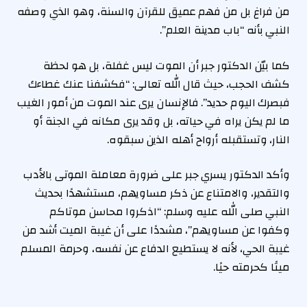
من فراغ بل من فهم عميق للقرآن والسنة، وهو الذي وصفه
النبي بأنه “باب مدينة العلم”.
كما بيّن الدكتور جبر أن الموت ليس غفلة، بل هو لحظة
كشف الحجب، حيث قال الله تعالى: “فكشفنا عنك غطاءك
فبصرك اليوم حديد”. فالإنسان يرى عند الموت من أمور الغيب
ما لم يكن يراه في حياته، بل وقد يرى مكانه في الجنة أو
النار، وتستقبله أرواح أهله الذين سبقوه.
وأكد الدكتور يسري جبر على ضرورة معاملة الموتى بالأدب
والتقدير، والامتناع عن ذكر مساويهم، مستشهدًا بحديث
النبي صلى الله عليه وسلم: “اذكروا محاسن موتاكم
وكفوا عن مساويهم”، مشددًا على أن غيبة الميت أشد من
غيبة الحي، لأنه لا يستطيع الدفاع عن نفسه، وحرمة المسلم
ميتًا كحرمته حيًا.