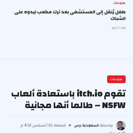
منوعات
طفل يُنقل إلى المستشفى بعد ترك مكعب نيدوه على
الشباك
منذ 5 أيام
منوعات
تقوم itch.io باستعادة ألعاب
NSFW – طالما أنها مجانية
بواسطة
السعودية برس
الجمعة 01 أغسطس 4:32 م