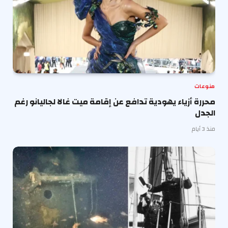
منوعات
محررة أزياء يهودية تدافع عن إقامة ميت غالا لجاليانو رغم
الجدل
منذ 3 أيام