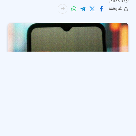
3 دقائق
شاركها
يوم الخميس إيندي
بدأت منصة الألعاب itch.io في إعادة
إثارة بعض محتوى البالغين الذي تم حذفه الشهر الماضي
وسط ضغط من المجموعات المحافظة ومعالجات الدفع
على استضافة عناوين NSFW. على الرغم من أن هذه
الخطوة تُرجع بعض المحتوى إلى كتالوج الموقع القابل
للبحث ، إلا أنها تؤثر فقط على تلك الألعاب والكوميديا