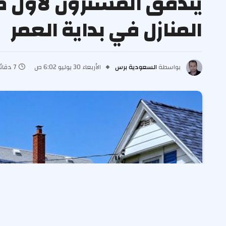
يتدفق المشترون لأول مر
المنازل في بداية العمر
بواسطة
السعودية برس
الأربعاء 30 يوليو 6:02 ص
7 دقائق