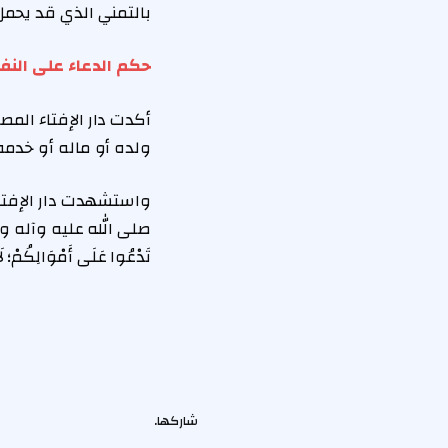
بالتمني الذي قد يحمل 
حكم الدعاء على ال
أكدت دار الإفتاء المص
ولده أو ماله أو خدمه
واستشهدت دار الإفتاء في ف
صلى الله عليه وآله وسلم: «لَا
تَدْعُوا عَلَى أَمْوَالِكُمْ؛
شاركها.