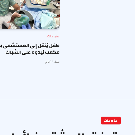
منوعات
طفل يُنقل إلى المستشفى بع
مكعب نيدوه على الشباك
منذ 4 أيام
منوعات