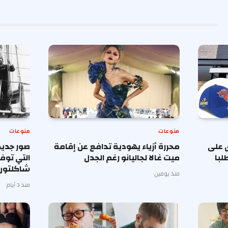
منوعات
منوعات
 على
محررة أزياء يهودية تدافع عن إقامة
صور جديد
لبا
ميت غالا لجاليانو رغم الجدل
التي توف
شاكلتون
منذ يومين
منذ 3 أيام