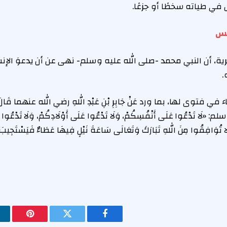
في طياته سخطًا أو جزعًا.
نفس
رية، أن النبي محمد -صلى الله عليه وسلم- نهى عن أن يدعوَ الإ
.
توى لها، بما ورد عَنْ جَابِرِ بْنِ عَبْدِ اللهِ رضي الله عنهما قَالَ: ق
 تَدْعُوا عَلَى أَنْفُسِكُمْ، وَلَا تَدْعُوا عَلَى أَوْلَادِكُمْ، وَلَا تَدْعُوا عَ
 لَا تُوَافِقُوا مِنَ اللهِ تَبَارَكَ وَتَعَالَى سَاعَةَ نَيْلٍ فِيهَا عَطَاءٌ فَيَسْت
فيسبوك
تويتر
بينتيريس