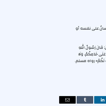
نسانُ على نفسه أو
َالَ رَسُولُ اللهِ
لَى خَدَمِكُمْ، وَلَا
َجِيبَ لَكُمْ» رواه مسلم.
ت
لينكدإن
Tumblr
البريد