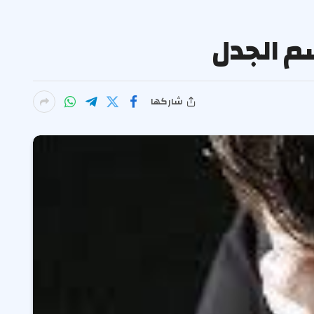
م الجدل
شاركها