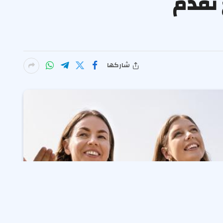
 تقدم
شاركها