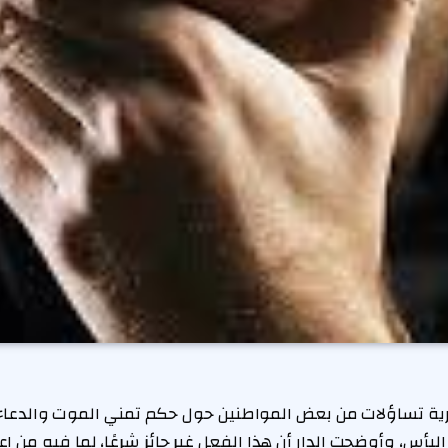
ية تساؤلات من بعض المواطنين حول حكم تمني الموت والدعاء 
يأس، وأوضحت الدار أن هذا الفعل غير جائز شرعًا، لما فيه من اع