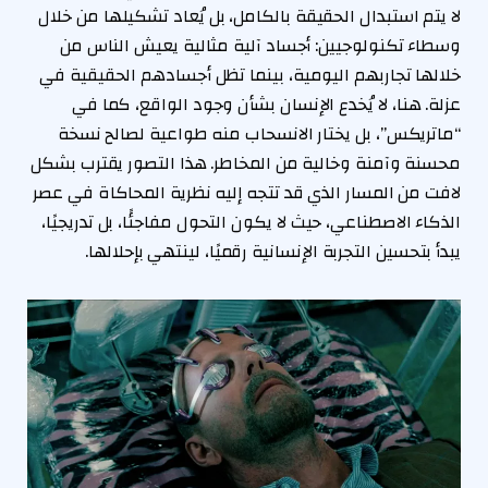
لا يتم استبدال الحقيقة بالكامل، بل يُعاد تشكيلها من خلال
وسطاء تكنولوجيين: أجساد آلية مثالية يعيش الناس من
خلالها تجاربهم اليومية، بينما تظل أجسادهم الحقيقية في
عزلة. هنا، لا يُخدع الإنسان بشأن وجود الواقع، كما في
“ماتريكس”، بل يختار الانسحاب منه طواعية لصالح نسخة
محسنة وآمنة وخالية من المخاطر. هذا التصور يقترب بشكل
لافت من المسار الذي قد تتجه إليه نظرية المحاكاة في عصر
الذكاء الاصطناعي، حيث لا يكون التحول مفاجئًا، بل تدريجيًا،
يبدأ بتحسين التجربة الإنسانية رقميًا، لينتهي بإحلالها.