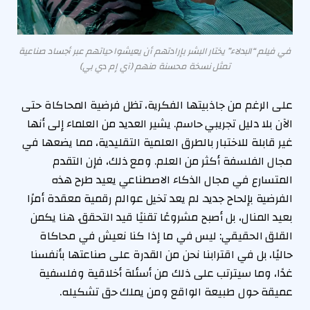
في فيلم “البدلاء” يختار البشر بإرادتهم أن يعيشوا حياتهم عبر أجساد صناعية
تمثل نسخة محسنة منهم (آي إم دي بي)
على الرغم من جاذبيتها الفكرية، تظل فرضية المحاكاة حتى
الآن بلا دليل تجريبي حاسم. يشير العديد من العلماء إلى أنها
غير قابلة للاختبار بالطرق العلمية التقليدية، مما يضعها في
مجال الفلسفة أكثر من العلم. ومع ذلك، فإن التقدم
المتسارع في مجال الذكاء الاصطناعي يعيد طرح هذه
الفرضية بإلحاح جديد. لم يعد تخيل عوالم رقمية معقدة أمرًا
بعيد المنال، بل أصبح مشروعًا تقنيًا قيد التحقق. هنا يكمن
القلق الحقيقي: ليس في ما إذا كنا نعيش في محاكاة
حاليًا، بل في اقترابنا نحن من القدرة على صناعتها بأنفسنا
غدًا، وما سيترتب على ذلك من أسئلة أخلاقية وفلسفية
عميقة حول طبيعة الواقع ومن يملك حق تشكيله.