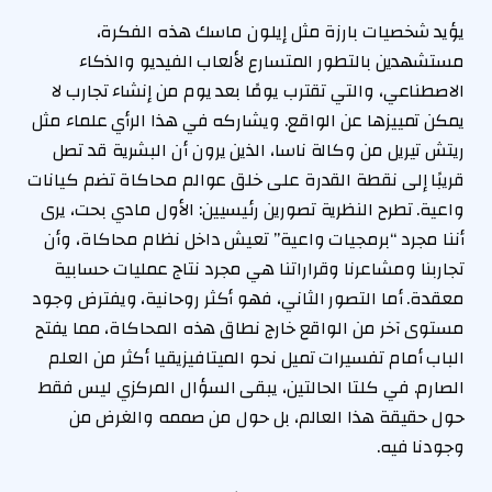
يؤيد شخصيات بارزة مثل إيلون ماسك هذه الفكرة،
مستشهدين بالتطور المتسارع لألعاب الفيديو والذكاء
الاصطناعي، والتي تقترب يومًا بعد يوم من إنشاء تجارب لا
يمكن تمييزها عن الواقع. ويشاركه في هذا الرأي علماء مثل
ريتش تيريل من وكالة ناسا، الذين يرون أن البشرية قد تصل
قريبًا إلى نقطة القدرة على خلق عوالم محاكاة تضم كيانات
واعية. تطرح النظرية تصورين رئيسيين: الأول مادي بحت، يرى
أننا مجرد “برمجيات واعية” تعيش داخل نظام محاكاة، وأن
تجاربنا ومشاعرنا وقراراتنا هي مجرد نتاج عمليات حسابية
معقدة. أما التصور الثاني، فهو أكثر روحانية، ويفترض وجود
مستوى آخر من الواقع خارج نطاق هذه المحاكاة، مما يفتح
الباب أمام تفسيرات تميل نحو الميتافيزيقيا أكثر من العلم
الصارم. في كلتا الحالتين، يبقى السؤال المركزي ليس فقط
حول حقيقة هذا العالم، بل حول من صممه والغرض من
وجودنا فيه.