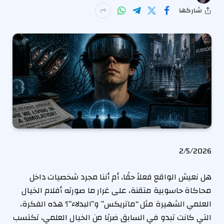
شاركها
P
2/5/2026
u
هل نعيش الواقع فعلاً حقًا، أم أننا مجرد شخصيات داخل
b
محاكاة حاسوبية متقنة، على غرار ما صورته أفلام الخيال
l
العلمي الشهيرة مثل “ماتريكس” و”البدلاء”؟ هذه الفكرة،
i
التي كانت تبدو في السابق ضربًا من الخيال العلمي، تكتسب
s