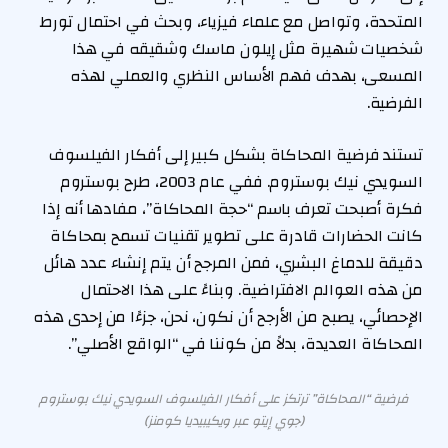
المتحدة، وتواصل مع علماء فيزياء، وبحث في احتمال تورط
شخصيات شهيرة مثل إيلون ماسك وشقيقه في هذا
المسعى، بهدف فهم الأساس النظري والعملي لهذه
الفرضية.
تستند فرضية المحاكاة بشكل كبير إلى أفكار الفيلسوف
السويدي نيك بوستروم. ففي عام 2003، طرح بوستروم
فكرة أصبحت تعرف باسم “حجة المحاكاة”، مفادها أنه إذا
كانت الحضارات قادرة على تطوير تقنيات تسمح بمحاكاة
دقيقة للدماغ البشري، فمن المرجح أن يتم إنشاء عدد هائل
من هذه العوالم الافتراضية. وبناءً على هذا الاحتمال
الإحصائي، يصبح من الأرجح أن نكون، نحن، جزءًا من إحدى هذه
المحاكاة العديدة، بدلاً من كوننا في “الواقع الأصلي”.
فرضية “المحاكاة” ترتكز على أفكار الفيلسوف السويدي نيك بوستروم
(جوي إيتو عبر ويكيبيديا كومنز)