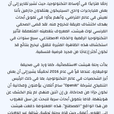
زخمًا متزايدًا في أوساط التكنولوجيا، حيث تشير تقارير إلى أن
h
بعض مليارديرات وادي السيليكون يعتقدون جازمين بأننا
e
نعيش في عالم افتراضي، وأنهم بدأوا في تمويل أبحاث
d
بهدف اكتشاف طريقة للخروج منه. لقد قضى الصحفي
O
الفرنسي لوك هيشت، المعروف بتغطيته المتعمقة لتأثير
n
التكنولوجيا الرقمية والذكاء الاصطناعي، سبع سنوات في
2
استكشاف هذه الظاهرة المثيرة للقلق، ليخرج بنتائج قد
/
تكون أكثر إزعاجًا من مجرد فرضية فلسفية.
5
/
بدأت رحلة هيشت الاستقصائية، كما ورد في صحيفة
2
لوفيغارو، عندما قرأ في عام 2016 تحقيقًا يشير إلى أن بعض
0
أبرز الشخصيات في عالم التكنولوجيا، بما في ذلك الرئيس
2
التنفيذي لشركة “OpenAI” سام ألتمان، يؤمنون بإمكانية أن
6
نكون جزءًا من محاكاة. بل إن اثنين منهم، لم يتم الكشف عن
هويتهما، قاما بتمويل أبحاث سرية للبحث عن سبل للهروب
من هذا الواقع “المصطنع”. هذه المعلومة دفعت هيشت
إلى الغوص أعمق، حيث قام برحلة تحقيق شاقة عبر الولايات