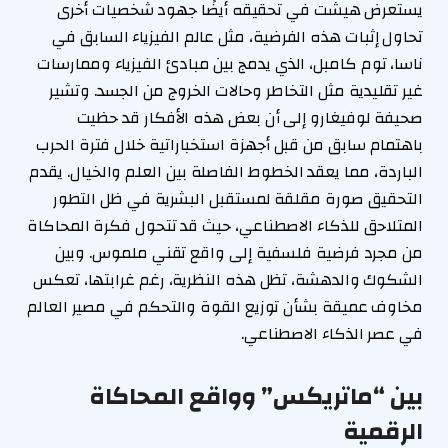
يستعرض هيشت في تحقيقه أيضًا جهود شخصيات أخرى
تحاول إثبات هذه الفرضية، مثل عالم الفيزياء السابق في
ناسا، توم كامبل، الذي يدمج بين مبادئ الفيزياء وممارسات
غير تقليدية مثل التخاطر وحالات الخروج من الجسد. وتشير
صحيفة لوفيغارو إلى أن بعض هذه الأفكار قد حظيت
باهتمام سابق من قبل أجهزة استخباراتية خلال فترة الحرب
الباردة، مما يعقد الخطوط الفاصلة بين العلم والخيال. يقدم
التحقيق صورة مقلقة لمستقبل البشرية في ظل التطور
المتلاحق للذكاء الاصطناعي، حيث قد تتحول فكرة المحاكاة
من مجرد فرضية فلسفية إلى واقع تقني ملموس. وبين
الشكوك والدهشة، تظل هذه النظرية، رغم غرابتها، تعكس
مخاوف عميقة بشأن توزيع القوة والتحكم في مصير العالم
في عصر الذكاء الاصطناعي.
بين “ماتريكس” وواقع المحاكاة
الرقمية