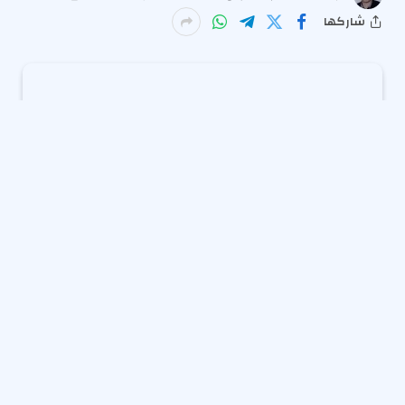
شاركها
احتفى المركز الوطني للفعاليات باليوم العالمي للمشتريات،
تأكيدًا على أهمية هذا القطاع الحيوي بوصفه أحد الركائز
الأساسية في تمكين الجهات من تحقيق أهدافها، وتعزيز
كفاءة الأعمال واستدامتها. ويأتي هذا الاحتفاء في ظل تزايد
الاعتراف بالدور المحوري لعمليات المشتريات في مختلف
القطاعات، سواء الحكومية أو الخاصة، لتحقيق كفاءة