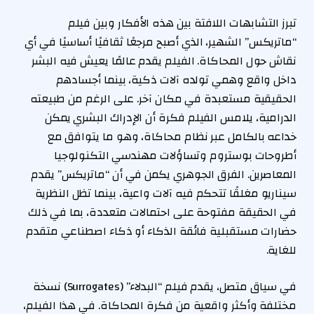
تبرز التشابهات اللافتة بين هذه الأفكار وبين فيلم
“ماتريكس” الشهير، الذي أصبح مرجعًا ثقافيًا أساسيًا في أي
نقاش حول المحاكاة. الفيلم يقدم عالمًا يعيش فيه البشر
داخل واقع وهمي تولده آلات ذكية، بينما أجسادهم
الحقيقية مستعبدة في مكان آخر. على الرغم من طبيعته
الدرامية، يلامس الفيلم فكرة أن الإدراك البشري يمكن
خداعه بالكامل عبر نظام محاكاة، وهو ما يتوافق مع
أطروحات بوستروم وتساؤلات مهندسي التكنولوجيا
المعاصرين. الفرق الجوهري يكمن في أن “ماتريكس” يقدم
سيناريو مغلقًا تتحكم فيه آلات واعية، بينما تظل النظرية
في الحقيقة مفتوحة على احتمالات متعددة، بما في ذلك
حضارات مستقبلية فائقة الذكاء أو ذكاء اصطناعي متقدم
للغاية.
في سياق متصل، يقدم فيلم “البدلاء” (Surrogates) نسخة
مختلفة وأكثر واقعية من فكرة المحاكاة. في هذا الفيلم،