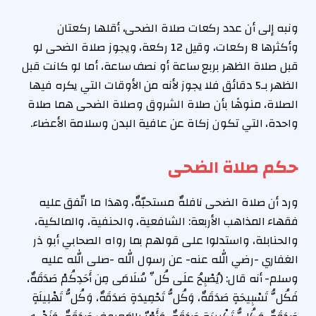
ونبه إلى أن عدد ركعات صلاة الضحى، أقلها ركعتان
وأكثرها 8 ركعات، وقيل 12 ركعة، ويجوز صلاة الضحى لو
قبل صلاة الظهر بربع ساعة أو نصف ساعة، أما لو كانت قبل
الظهر بـ5 دقائق فلا يجوز لأنه من الأوقات التي يكره فيها
الصلاة، منوهًا بأن صلاة الشروق وصلاة الضحى هما صلاة
واحدة، التي تكون زكاة عن عافية البدن وسلامة الأعضاء.
حكم صلاة الضحى
ورد أن صلاة الضحى نافلةٌ مستحبّةٌ، وهذا ما اتّفق عليه
فقهاء المذاهب الأربعة: الشافعية، والحنفية، والمالكية،
والحنابلة، واستدلوا على قولهم بما رواه الصحابي أبو ذر
الغفاري -رضي الله عنه- عن رسول الله -صلى الله عليه
وسلم- أنه قال: (يُصْبِحُ علَى كُلِّ سُلَامَى مِن أَحَدِكُمْ صَدَقَةٌ،
فَكُلُّ تَسْبِيحَةٍ صَدَقَةٌ، وَكُلُّ تَحْمِيدَةٍ صَدَقَةٌ، وَكُلُّ تَهْلِيلَةٍ