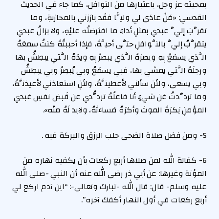
بمحبته عز وجل، باعتبارها من النوافل، كما جاء في الحديث
القدسي: «مَنْ عادَى لي وليًّا فقَد بارَزني بالمحارَبةِ، وما
تقرَّبَ إليَّ عبدي بمثلِ أداءِ ما افتَرضتُه عليْهِ، ولا يزالُ عبدي
يتقرَّبُ إليَّ بالنَّوافلِ حتَّى أحبَّهُ، فإذا أحببتُهُ كنتُ سمعَهُ
الَّذي يسمَعُ بِهِ وبصرَهُ الَّذي يبصرُ بِهِ ويدَهُ الَّتي يبطِشُ بها
ورجلَهُ الَّتي يمشي بها، فبي يسمَعُ وبي يُبصِرُ وبي يبطِشُ
وبي يسعى، ولئن سألني لأعطينَّهُ، ولئنِ استعاذني لأعيذنَّهُ،
وما تردَّدتُ عَن شيءٍ أنا فاعلُهُ تردُّدي عن قَبض نفسِ عَبدي
المؤمنِ يَكرَهُ الموتَ وأكرَهُ مَساءتَهُ، ولابد لَهُ منْه».
5- ومن فضل صلاة الضحى جلب الرزق والبركة فيه .
6- كفالة الله لمن صلاها أربع ركعات بأن يكفيه نهاره من
المؤنة وغيرها: عن أبي ذر رضى الله عنه أن النبي -صلى الله
عليه وسلم- قال: قال الله -تبارك وتعالى-: “ابن آدم اركع لي
أربع ركعات في أول النهار أكفك آخره”.