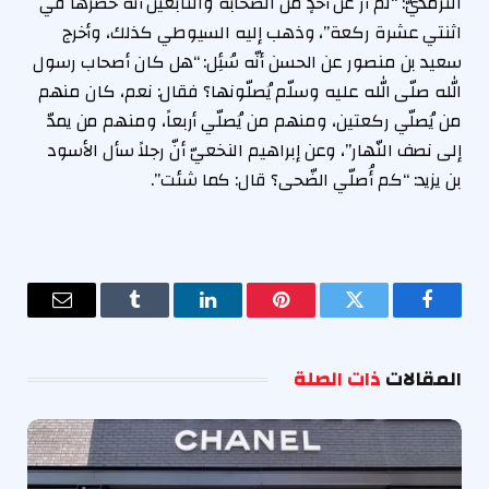
الترمذيّ: “لم أرَ عن أحدٍ من الصّحابة والتّابعين أنّه حصرها في
اثنتي عشرة ركعة”، وذهب إليه السيوطي كذلك، وأخرج
سعيد بن منصور عن الحسن أنّه سُئِل: “هل كان أصحاب رسول
الله صلّى الله عليه وسلّم يُصلّونها؟ فقال: نعم، كان منهم
من يُصلّي ركعتين، ومنهم من يُصلّي أربعاً، ومنهم من يمدّ
إلى نصف النّهار”، وعن إبراهيم النخعيّ أنّ رجلاً سأل الأسود
بن يزيد: “كم أُصلّي الضّحى؟ قال: كما شئت”.
فيسبوك
تويتر
بينتيريست
لينكدإن
Tumblr
البريد
الإلكترو
المقالات
ذات الصلة