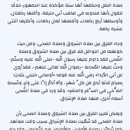
صلاة النفل وحكمها أنها سنة مؤكدة عند الجمهور، خلافًا
للقول بأنها مندوبه في مذهب أبي حنيفة، وأقلها ركعتان،
وأوسطها أربع ركعات، وأفضلها ثمان ركعات، وأكثرها اثنتي
عشرة ركعة.
وجاء الفرق بين صلاة الشروق وصلاة الضحى، ومن حيث
كونهما من النوافل فلا فرق بين صلاة الشروق وصلاة
الضّحى فقد داوم عليها رسول الله -صلى الله عليه وسلّم-
وحثّ عليها الصّحابة –رضوان الله تعالى عنهم-، فقد رُوي
عن أبي الدّرداء رضي الله عنه قوله: «أوصاني خليلي بثلاثٍ:
بِصيامِ ثلاثةِ أيامٍ من كلِّ شهرٍ ، وألا أنامُ إلَّا علَى وِترٍ، وسُبحةِ
الضُّحَى في السَّفرِ والحضَرِ»، وقد ورد في صلاة الضّحى
أسماء أُخرى، منها: صَلاة الإشرَاق.
ويمكن تمييز الفرق بين صلاة الشروق وصلاة الضحى بأن
صلاة الضحى قد سُمّيت بصلاة الإشراق بسبب وقت صلاتها،
كما سُميّت بصلاة الأوابين، والأوابون هم التّوابون، وقد جاء