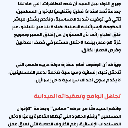
ويرى اللواء نبيل السيد أن هذه التظاهرات، التي قادتها
جماعة تُعد امتدادًا فكريًا وتنظيميًا للإخوان المسلمين،
تأتي في توقيت شديد الحساسية، وتخدم بشكل مباشر
الحكومة الإسرائيلية اليمينية بقيادة بنيامين نتنياهو، عبر
خلق انطباع زائف بأن المسؤول عن إغلاق المعبر وتجويع
غزة هو مصر، بينما الاحتلال مستمر في قصف المدنيين
وفرض الحصار الخانق.
ويؤكد أن الوقوف أمام سفارة دولة عربية كمصر، التي
تتحمّل أعباء إنسانية وسياسية ضخمة لدعم الفلسطينيين،
لا يخدم سوى أهداف سياسية داخل إسرائيل.
تجاهل الواقع وتعقيداته الميدانية
واتهم السيد كلًا من حركة “حماس” وجماعة “الإخوان
المسلمين” بإنكار الجهود التي تبذلها القاهرة يوميًا لإدخال
المساعدات الإنسانية، رغم الظروف الصعبة التي تعيق عمل