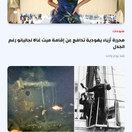
منوعات
محررة أزياء يهودية تدافع عن إقامة ميت غالا لجاليانو رغم
الجدل
منذ يوم واحد