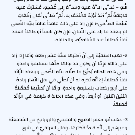
اللهِ – صَلَّى اللَّهُ عليه وسلَّمَ إلى غُسْلِهِ، فَسَتَرَتْ عليه
فَاطِمَةُ ثُمَّ أخَذَ ثَوْبَهُ فَالْتَحَفَ به، ثُمَّ صَلَّى ثَمَانَ رَكَعَاتٍ
سُبْحَةَ الضُّحَى»؛ فإن زاد على ذلك عامداً عالماً بنيّة الضّحى
لم ينعقد ما زاد على الثّمان، فإن كان ناسياً أو جاهلاً انعقد
نَفلاً مُطلقاً عند الشافعيّة، والحنابلة.
2-ذهب الحنفيّة إلى أنّ أكثرها ستّة عشر ركعة وأما إذا زاد
على ذلك؛ فإمّا أن يكون قد نواها كلّها بتسليمةٍ واحدةٍ،
وفي هذه الحالة يُجزّئ ما صلّاه بنيّة الضّحى وينعقد الزّائد
نفلاً مُطلقاً، إلا أنّه يُكره له أن يُصلّي في نفل النّهار زيادةً
على أربع ركعات بتسليمةٍ واحدةٍ، وإمّا أن يُصلّيها مُفصّلةً
اثنتين اثنتين، أو أربعاً، وفي هذه الحالة لا كراهة في الزّائد
مُطلقاً.
3- ذهب أبو جعفر الطبريّ والمليميّ والرويانيّ من الشافعيّة
وغيرهم إلى أنّه لا حدّ لأكثرها، وقال العراقيّ في شرح