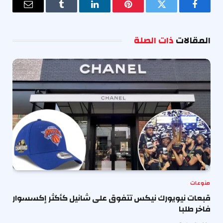
فيسبوك
تويتر
بينتيريست
لينكدإن
Tumblr
البريد
الإلكترو
المقالات
ذات الصلة
منوعات
قبعات نيويورك نيكس تتفوق على شانيل كأكثر إكسسوار
فاخر طلبا