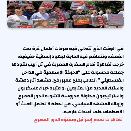
في الوقت الذي تتعالى فيه صرخات أطفال غزة تحت
القصف، وتتعاظم فيه الحاجة لجهود إنسانية حقيقية،
خرجت تظاهرة أمام السفارة المصرية في تل أبيب تقودها
جماعة محسوبة على “الحركة الإسلامية في الداخل
الفلسطيني”، تطالب بفتح معبر رفح. مشهد أثار دهشة
واستياء العديد من المتابعين، واعتبره خبراء عسكريون
واستراتيجيون محاولة مدروسة لتشويه الدور المصري
وإرباك المشهد السياسي، في لحظة لا تحتمل العبث أو
الاصطفاف خلف أجندات خارجية.
تظاهرات تخدم إسرائيل وتشوّه الدور المصري