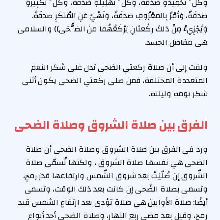
وكُلُّ تَحْمِيدَةٍ صَدَقَةٌ، وَكُلُّ تَهْلِيلَةٍ صَدَقَةٌ، وكُلُّ تَكْبِيرةٍ
صدقَةٌ، وَأَمْرٌ بِالمعْرُوفِ صَدقَةٌ، وَنَهْيٌ عَنِ المُنكَرِ صدقَةٌ.
وَيُجْزِيءُ مِنْ ذلكَ ركْعتَانِ يَرْكَعُهُما منَ الضُّحَى)) والسلامى
هى مفاصل الجسد.
ولفت إلى أن صلاة ركعتي الضحى تدل على شكر النعم
المتعددة المختلفة، فمن صلى ركعتي الضحى يكون أثنى
شكر يومه وليلته.
الفرق بين صلاة الشروق وصلاة الضحى
ورد في الفرق بين صلاة الشروق وصلاة الضحى أن صلاة
الضحى هي نفسها صلاة الشروق ، ولكنها تُسمّى صلاة
الشّروق إن صُلّيَتْ بعد شروق الشّمس وارتفاعها قدرَ رمحٍ،
وتسمى بصلاة الضّحى إن كانت بعد ذلك الوقت، وتسمى
أيضًا: صلاة الأوابين هي صلاة تؤدى بعد ارتفاع الشمس قيد
رمح، وقيل بعد مضي ربع النهار، وصلاة الضحى أحد أنواع