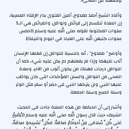
يركعهما من الضّحى».
وأفاد الشيخ أحمد ممدوح، أمين الفتوى بدار الإفتاء المصرية،
إن الصلاة تنقسم إلى فرائض ونوافل، والفرائض هي الـ5
صلوات المكتوبة لقوله صلى الله عليه وسلم ((خمس
صلوات كتبهن الله على العباد في اليوم والليلة)).
وأوضح ” ممدوح” ، أنه بالنسبة للنوافل إن فعلها الإنسان
أثاب عليهما وإذا لم يفعلهم لم يكن عليه شيء، كما أن
النوافل درجات فهناك من يكون أثوب من الآخر، وصلاة
الضحى من النوافل والسنن المؤكدات التى كان يواظب
عليها النبي ولن يتركها النبي فى حضر أو سفر مثل الوتر
وسنة الصبح وسنة الجمعة.
وأشار إلى أن الحكمة من هذه الصلاة جاءت فى الحديث
الشريف، حيث قال رسول الله صلى الله عليه وسلم ((يُصْبِحُ
عَلى كُلِّ سُلامَى مِنْ أَحدِكُمْ صَدَقةٌ: فكُلُّ تَسْبِيحةٍ صدقَةٌ،