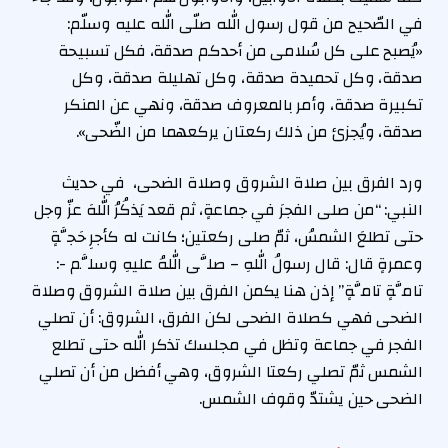
في الصّحيح من قول رسول الله صلّى الله عليه وسلّم:
«يُصبح على كل سُلامى من أحدكم صدقة، فكل تسبيحة
صدقة، وكل تحميدة صدقة، وكل تهليلة صدقة، وكل
تكبيرة صدقة، وأمر بالمعروف صدقة، ونهي عن المنكر
صدقة، ويُجزئ من ذلك ركعتان يركعهما من الضّحى».
ورد الفرق بين صلاة الشروق وصلاة الضحى، في حديث
النبي: “من صلى الفجرَ في جماعةٍ، ثم قعد يَذكُرُ اللهَ عزّ وجل
حتى تطلعَ الشمسُ، ثمّ صلى ركعتين؛ كانت له كأجرِ حَجَّةٍ
وعمرةٍ قال: قال رسولُ اللهِ – صلَّى اللهُ عليهِ وسلَّم -:
تامَّةٍ تامَّةٍ” إذن هنا يكمن الفرق بين صلاة الشروق وصلاة
الضحى فهي كصلاة الضحى لكن الفرق، الشروق: أن تصلي
الفجر في جماعة وتظل في مجلسك تذكر الله حتى تطلع
الشمس ثمّ تصلي ركعتا الشروق، وهي أفضل من أن تصلي
الضحى حين يشتدّ وقوف الشمس.