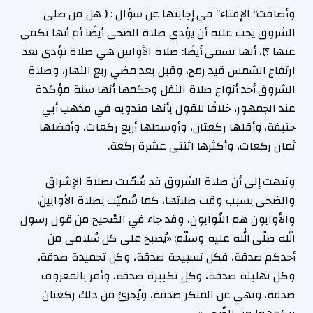
وأضافت“ الإفتاء” في إجابتها عن سؤال : ( هل من صلى
الشروق يجب عليه أن يؤدي صلاة الضحى أيضًا أم أنها تكفي
عنها ؟)، أنها تسمى أيضًا: صلاة الأوابين هي صلاة تؤدى بعد
ارتفاع الشمس قيد رمح، وقيل بعد مضي ربع النهار، وصلاة
الشروق أحد أنواع صلاة النفل وحكمها أنها سنة مؤكدة
عند الجمهور، خلافًا للقول بأنها مندوبه في مذهب أبي
حنيفة، وأقلها ركعتان، وأوسطها أربع ركعات، وأفضلها
ثمان ركعات، وأكثرها اثنتي عشرة ركعة.
ونبهت إلى أن صلاة الشروق قد سُمّيت بصلاة الإشراق
والضحى بسبب وقت صلاتها، كما سُميّت بصلاة الأوابين،
والأوابون هم التّوابون، وقد جاء في الصّحيح من قول رسول
الله صلّى الله عليه وسلّم: «يُصبح على كل سُلامى من
أحدكم صدقة، فكل تسبيحة صدقة، وكل تحميدة صدقة،
وكل تهليلة صدقة، وكل تكبيرة صدقة، وأمر بالمعروف
صدقة، ونهي عن المنكر صدقة، ويُجزئ من ذلك ركعتان