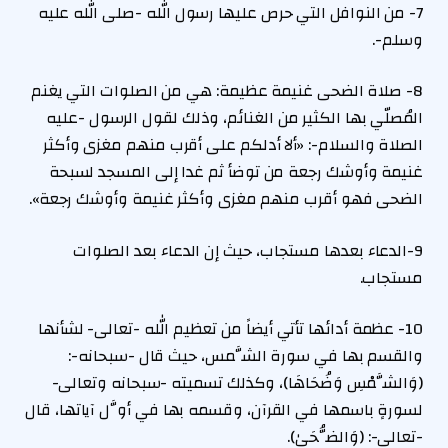
7- من النوافل التي حرص عليها رسول الله -صلى الله عليه
وسلم-.
8- صلاة الضحى غنيمة عظيمة: هي من الصلوات التي يغنم
المُصلّي بها الكثير من الغنائم، وذلك لقول الرسول -عليه
الصلاة والسلام-: «ألا أدلكم على أقرب منهم مغزى وأكثر
غنيمة وأوشك رجعة من توضأ ثم غدا إلى المسجد لسبحة
الضحى فهو أقرب منهم مغزى وأكثر غنيمة وأوشك رجعة».
9-الدعاء بعدها مستجاب، حيث إن الدعاء بعد الصلوات
مستجاب.
10- عظمة أدائها تأتي أيضاً من تعظيم الله -تعالى- لشأنها
والقسم بها في سورة الشَّمس، حيث قال -سبحانه-:
(وَالشَّمْسِ وَضُحَاهَا)، وكذلك تسميته -سبحانه وتعالى-
لسورةٍ باسمها في القرآن، وقسمه بها في أوَّل آياتها، قال
-تعالى-: (وَالضُّحَىٰ).