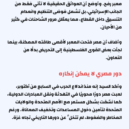
معبر رفح. وأوضح أن العوائق الحقيقية لا تأتي فقط من
الجانب الإسرائيلي، بل تشمل فوضى التنظيم وانعدام
التنسيق داخل القطاع، مما يعطّل مرور الشاحنات في كثير
من الأحيان.
وأضاف أن مصر فتحت المعبر لأقصى طاقته الممكنة، بينما
لجأت بعض القوى الفلسطينية إلى التحريض بدلًا من
التعاون.
دور مصري لا يمكن إنكاره
وأكد السيد إنه منذ اندلاع الحرب في السابع من أكتوبر،
لعبت مصر دورًا محوريًا في التهدئة ونقل المبادرات الدولية،
كما نسّقت بشكل مستمر مع الأمم المتحدة والولايات
المتحدة لتأمين دخول المساعدات وتخفيف المعاناة. ورغم
المخاطر والضغوط، لم تتخلَّ عن دورها التاريخي تجاه غزة.