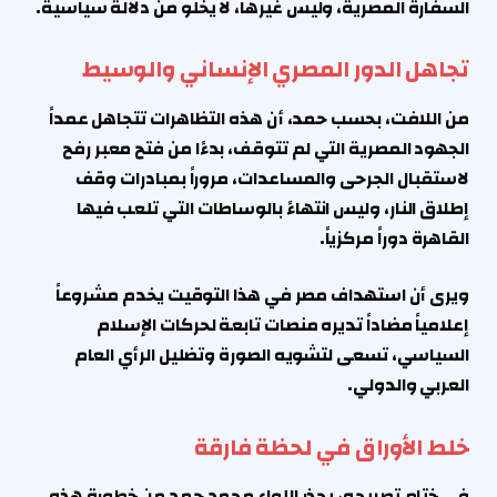
السفارة المصرية، وليس غيرها، لا يخلو من دلالة سياسية.
تجاهل الدور المصري الإنساني والوسيط
من اللافت، بحسب حمد، أن هذه التظاهرات تتجاهل عمداً
الجهود المصرية التي لم تتوقف، بدءًا من فتح معبر رفح
لاستقبال الجرحى والمساعدات، مروراً بمبادرات وقف
إطلاق النار، وليس انتهاءً بالوساطات التي تلعب فيها
القاهرة دوراً مركزياً.
ويرى أن استهداف مصر في هذا التوقيت يخدم مشروعاً
إعلامياً مضاداً تديره منصات تابعة لحركات الإسلام
السياسي، تسعى لتشويه الصورة وتضليل الرأي العام
العربي والدولي.
خلط الأوراق في لحظة فارقة
في ختام تصريحه، يحذر اللواء محمد حمد من خطورة هذه