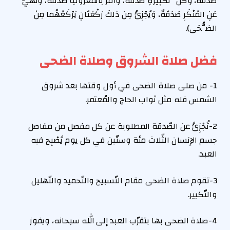
صَدَقَةٌ، وَكُلُّ تَكْبِيرَةٍ صَدَقَةٌ، وَأَمْرٌ بالمَعروفِ صَدَقَةٌ، وَنَهْيٌ
عَنِ المُنْكَرِ صَدَقَةٌ، وَيُجْزِئُ مِن ذلكَ رَكْعَتَانِ يَرْكَعُهُما مِنَ
الضُّحَى).
فضل صلاة الشروق وصلاة الضحى
1- من صلى صلاة الضحى في أول وقتها بعد شروق
الشمس فله مثل ثواب الحاج والمُعتمر.
2-تُجْزِئُ عن الصّدقة المطلوبة عن كل مفصل من مفاصل
جسم الإنسان الثّلاث مئة وستّين في كل يوم يُصْبِح فيه
العبد.
3-تقوم صلاة الضحى مقام التّسبيح والتّحميد والتّهليل
والتّكبير.
4-صلاة الضحى بها يتقرّب العبد إلى الله سبحانه، ويفوز