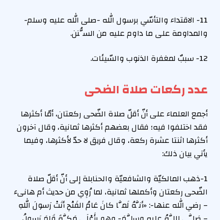
11- الاقتداء والتأسّي برسول الله -صلى الله عليه وسلم-
والمداومة على ما داوم عليه من السُّنن.
12- سببٌ لمغفرة الذنوب والسّيئات.
عدد ركعات صلاة الضحى
أجمع العلماء على أنّ أقلّ صلاة الضّحى ركعتان، أمّا أكثرها
فقد اختلفوا فيه؛ فقال بعضهم أكثرها ثمانية، وقال آخرون
أكثرها اثنتا عشرة ركعة، وقال فريق لا حدّ لأكثرها، وفيما
يأتي بيان ذلك:
1-ذهب المالكيّة والشافعيّة والحنابلة إلى أنّ أقلّ صلاة
الضّحى ركعتان وأكملها ثمانية، لما رُوِي من حديث أم هانىء
– رضي الله عنها-: «أنَّهُ لَمَّا كانَ عَامُ الفَتْحِ أتَتْ رَسولَ اللهِ
– صَلَّى اللَّهُ عليه وسلَّمَ- وهو بأَعْلَى مَكَّةَ قَامَ رَسولُ