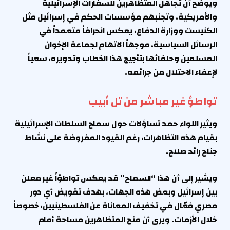
ويوضح أن تجاهل المتظاهرين للسفارات الإسرائيلية
والأمريكية، وتجنبهم مؤسسات الحكم في إسرائيل مثل
الكنيست ووزارة الدفاع، يعكس انحرافاً متعمداً في
الرسائل السياسية، موجهاً الاتهام لجماعة الإخوان
المسلمين وحلفائها بتأجيج هذا الخطاب وتدويره، سعياً
لإعفاء الاحتلال من جرائمه.
تواطؤ غير مباشر من تل أبيب
ويثير اللواء حمد تساؤلات حول سماح السلطات الإسرائيلية
بقيام هذه التظاهرات، رغم القيود المفروضة على نشاط
جناح رائد صلاح.
ويشير إلى أن هذا “السماح” قد يعكس تواطؤاً غير معلن
بين إسرائيل وبعض هذه الجهات، بهدف تقويض أي دور
مصري فعّال في تخفيف المعاناة عن الفلسطينيين، خصوصاً
خلال الأزمات. ويرى أن منح المتظاهرين مساحة أمام