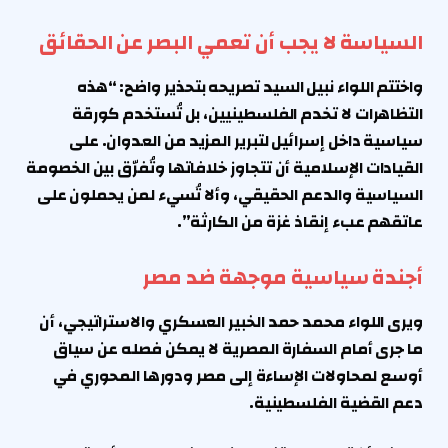
السياسة لا يجب أن تعمي البصر عن الحقائق
واختتم اللواء نبيل السيد تصريحه بتحذير واضح: “هذه
التظاهرات لا تخدم الفلسطينيين، بل تُستخدم كورقة
سياسية داخل إسرائيل لتبرير المزيد من العدوان. على
القيادات الإسلامية أن تتجاوز خلافاتها وتُفرّق بين الخصومة
السياسية والدعم الحقيقي، وألا تُسيء لمن يحملون على
عاتقهم عبء إنقاذ غزة من الكارثة”.
أجندة سياسية موجهة ضد مصر
ويرى اللواء محمد حمد الخبير العسكري والاستراتيجي، أن
ما جرى أمام السفارة المصرية لا يمكن فصله عن سياق
أوسع لمحاولات الإساءة إلى مصر ودورها المحوري في
دعم القضية الفلسطينية.