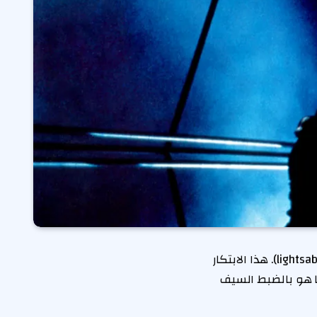
(Star Wars)، يتبادر إلى الذهن فوراً السيف الضوئي (lightsaber). هذا الابتكار
ا هو بالضبط السيف