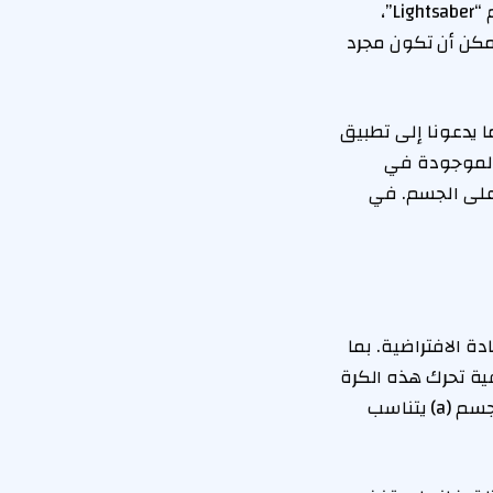
كانت شفرة السيف تمتلك كتلة. إذا كانت الشفرة مصنوعة من ضوء، كما يوحي الاسم “Lightsaber”،
 يمكن أن تكون مجرد
 يدعونا إلى تطبيق
 الموجودة في
ة على الجسم. في
 الافتراضية. بما
ية تحرك هذه الكرة
ذهاباً وإياباً، نستدعي القانون الثاني لنيوتن للحركة. ينص هذا القانون على أن تسارع الجسم (a) يتناسب