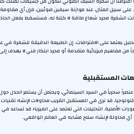
إذا افترضنا أن شفرة السيف الضوئي تتكون من جسيمات تمتلك كت
 على سبيل المثال، عند موازنة سيفين ضوئيين، فإن أي مقاومة
 كانت الشفرة مجرد شعاع طاقة لا كتلة له، فستسقط بفعل الجا
حليل يعتمد على الافتراضات. إن الطبيعة الدقيقة للشفرة في ع
ً من مفاهيم فيزيائية متقدمة أو مجرد ابتكار فني لا يهدف إلى
عات المستقبلية
صراً سحرياً في السرد السينمائي، ويحتمل أن يستمر الجدل حول ط
نولوجيا، قد نرى في المستقبل القريب محاولات لإنشاء تقنيات
رات الأصلية. التحليلات التي تعتمد على الفيزياء قد تساعد في
 أي محاولة لإنشاء سلاح مشابه في العالم الواقعي.