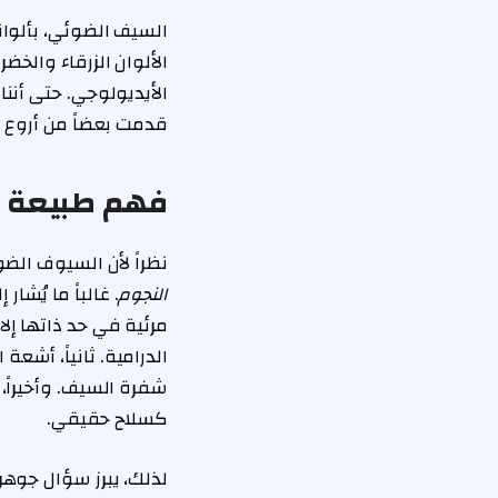
السيف الضوئي، بألوا
الألوان الزرقاء والخضرا
الأيديولوجي. حتى أنن
قدمت بعضاً من أروع 
فهم طبيعة ال
نظراً لأن السيوف ال
النجوم
. غالباً ما يُشا
مرئية في حد ذاتها إلا
الدرامية. ثانياً، أشع
شفرة السيف. وأخيراً، 
كسلاح حقيقي.
لذلك، يبرز سؤال جوهري