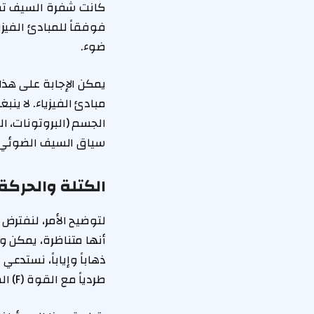
فوفقاً للمبادئ الفيزي
ضوء.
يمكن الإجابة على هذا
مبادئ الفيزياء. لا ي
الجسم (البروتونات، ال
سياق السيف الضوئي، ن
الكتلة والحركة:
لتوضيح الأمر، لنفترض
أنها متناظرة، يمكن و
طردياً مع القوة (F) المطبقة عليه وعكسياً مع كتلته (m).