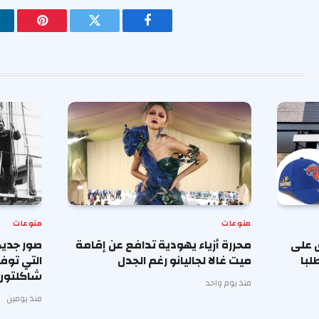
فيسبوك
تويتر
بينتيريس
منوعات
منوعات
 على
محررة أزياء يهودية تدافع عن إقامة
صور جديد
لبا
ميت غالا لجاليانو رغم الجدل
التي توف
شاكلتون
منذ يوم واحد
منذ يومين