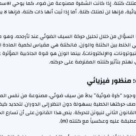
ائية، فإنها لن تمتلك كتلة. أما إذا ثبت أنها ذات كتلة، فإنها لا
 السؤال من خلال تحليل حركة السيف الضوئي عند تأرجحه، وهو ما
نبغي الخلط بين الكتلة والوزن. فالكتلة هي مقياس لكمية المادة
نيوترونات، والإلكترونات)، بينما الوزن هو قوة الجاذبية المؤثر
هتم بتأثير كتلته المفترضة على حركته.
 منظور فيزيائي
 وجود “كرة ضوئية” بدلاً من سيف ضوئي، مصنوعة من نفس المادة
صف حركتها الخطية بسهولة دون النظر إلى الدوران. لتحديد كيف