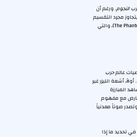
ب النجوم
. ورغم أن
ح يتجاوز مجرد التقسيم
(The Phantom Menace)، والتي
صيات عالم
حرب
ولاً، أشعة الليزر غير
هد المبارزة
يتعارض مع مفهوم
صدر صوتاً معدنياً
في تحديد ما إذا