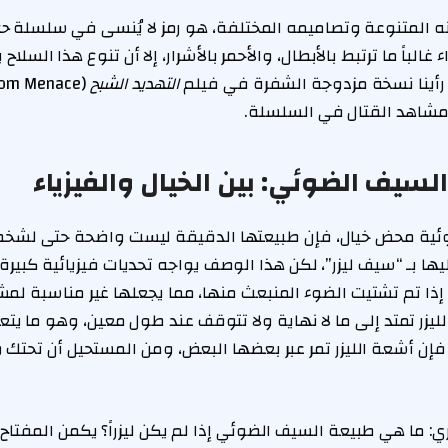
نه المتنوعة وتصاميمه المختلفة، هو رمز لا يُنسى في سلسلة
حر
ء غالباً ما ترتبط بالأبطال، والأحمر بالأشرار، إلا أن تنوع هذا السلا
ا رأينا نسخة مزدوجة الشفرة في فيلم
التهديد الشبح
مشاهد القتال في السلسلة.
سيف الضوئي: بين الخيال والفيزياء
ضوئية محض خيال، فإن طبيعتها الدقيقة ليست واضحة حتى لشخ
ر إليها بـ “سيف ليزر”، لكن هذا الوصف يواجه تحديات فيزيائية كبيرة. أ
 إذا تم تشتيت الضوء المنبعث منها، مما يجعلها غير مناسبة لمشا
ة الليزر تمتد إلى ما لا نهاية ولا تتوقف عند طول معين، وهو ما 
فإن أشعة الليزر تمر عبر بعضها البعض، ومن المستحيل أن تحتك وت
: ما هي طبيعة السيف الضوئي إذا لم يكن ليزراً؟ يكمن المفتاح 