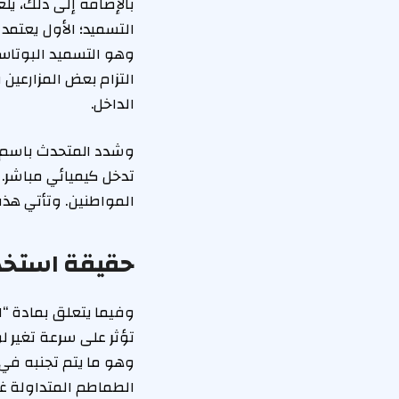
بالإضافة إلى ذلك، يلع
التسميد؛ الأول يعتمد ع
وهو التسميد البوتاس
التزام بعض المزارعين
الداخل.
وشدد المتحدث باسم و
تدخل كيميائي مباشر. 
المواطنين. وتأتي هذه 
حقيقة استخدا
وفيما يتعلق بمادة “ال
تؤثر على سرعة تغير ل
وهو ما يتم تجنبه في 
الطماطم المتداولة غي