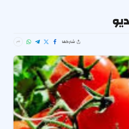
ديو
شاركها