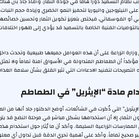
ب نظام التسميد دوراً هاماً في جودة الثمار. وأفاد جاد بأن هنا
لى النيتروجين واليوريا لتحفيز النمو الخضري وزيادة حجم النبات. أ
ي أو الفوسفاتي، فيختص بتعزيز تكوين الثمار وتحسين خصائصها
 بالتوصيات الفنية الخاصة بالتسميد قد يؤدي إلى ظهور اختلافا
زارة الزراعة على أن هذه العوامل جميعها طبيعية وتحدث داخ
مؤكداً أن الطماطم المتداولة في الأسواق آمنة تماماً ولا تمث
التصريحات لتفنيد الادعاءات التي تثير القلق بشأن سلامة الغذاء.
م مادة “الإيثريل” في الطماطم
إيثريل” التي ذُكرت في الشائعات، أوضح الدكتور جاد أنها من الم
ون الثمار، إلا أن استخدامها بشكل مباشر في مرحلة النضج قد يتر
الممارسات الزراعية السليمة. وأكد أن ما يُثار حول استخدام هذ
ر صحيح تماماً. وأكد على أهمية تحري الدقة قبل تداول أي معل