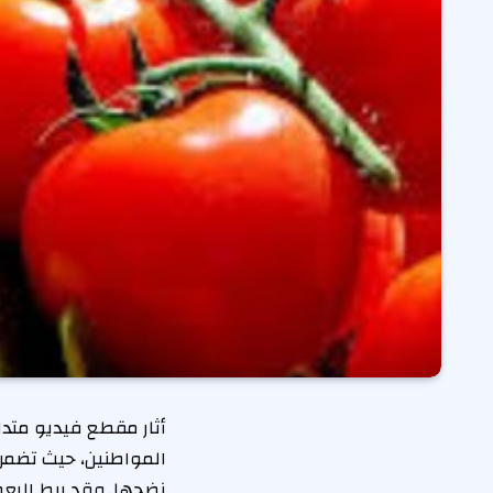
أثار مقطع فيديو متدا
المواطنين، حيث تضمن
نضجها. وقد ربط البع