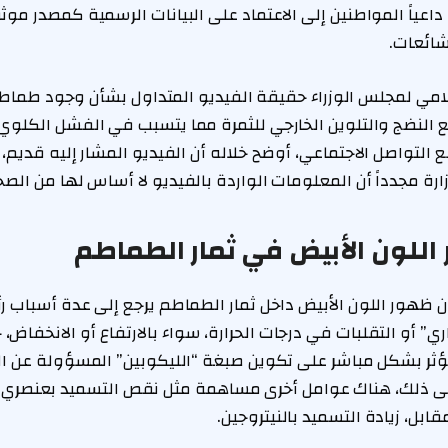
 داعياً المواطنين إلى الاعتماد على البيانات الرسمية كمصدر م
شائعات.
علامي لمجلس الوزراء حقيقة الفيديو المتداول بشأن وجود طماط
يع النضج والتلوين الخارجي للثمرة مما يتسبب في الفشل الكلوي. و
 التواصل الاجتماعي، أوضح خلاله أن الفيديو المشار إليه قدي
ارة مجدداً أن المعلومات الواردة بالفيديو لا أساس لها من الصح
للون الأبيض في ثمار الطماطم
ن ظهور اللون الأبيض داخل ثمار الطماطم يرجع إلى عدة أسباب رئ
اري” أو التقلبات في درجات الحرارة، سواء بالارتفاع أو الانخفاض،
 تؤثر بشكل مباشر على تكوين صبغة “الليكوبين” المسؤولة عن الل
لى ذلك، هناك عوامل أخرى مساهمة مثل نقص التسميد بعنصري ا
ابل، زيادة التسميد بالنيتروجين.