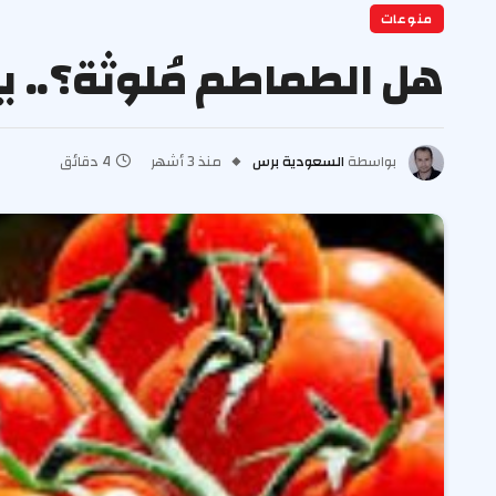
منوعات
هل الطماطم مُلوثة؟.. ب
بواسطة
السعودية برس
منذ 3 أشهر
4 دقائق