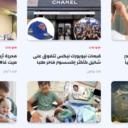
منوعات
منوعات
ر
قبعات نيويورك نيكس تتفوق على
محررة أز
ً
شانيل كأكثر إكسسوار فاخر طلبا
ميت غالا 
منذ يومين
منذ 3 أيام