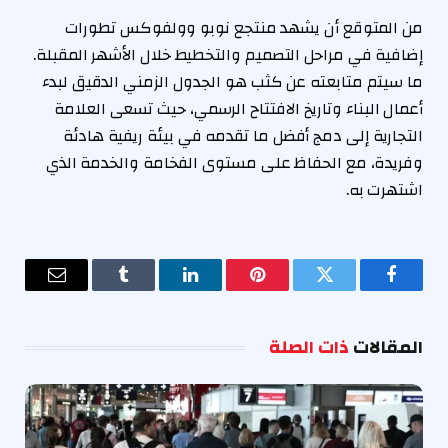
من المتوقع أن يشهد منتجع نوبو وولفوكس تطورات
إضافية في مراحل التصميم والتخطيط خلال الأشهر المقبلة.
ما سيتم متابعته عن كثب هو الجدول الزمني الدقيق لبدء
أعمال البناء وتاريخ الافتتاح الرسمي، حيث تسعى العلامة
التجارية إلى دمج أفضل ما تقدمه في بيئة ريفية هادئة
وفريدة، مع الحفاظ على مستوى الفخامة والخدمة الذي
اشتهرت به.
فيسبوك
تويتر
بينتيريست
لينكدإن
Tumblr
البريد
الإلكترو
المقالات
ذات الصلة