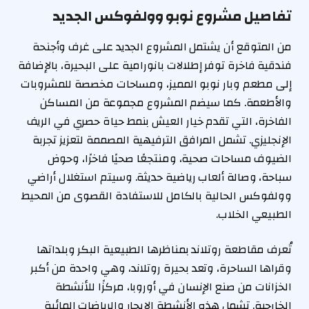
تفاصيل مشروع نوبو وولفوكس الجديد
من المتوقع أن يشتمل المشروع الجديد على غرف وأجنحة
فندقية فاخرة توفر إطلالات بانورامية على البحيرة، بالإضافة
إلى مطعم وبار نوبو المميز، ومساحات مخصصة للمشروبات
والأطعمة. كما سيضم المشروع مجموعة من المساكن
الفاخرة، التي تقدم خيار العيش بنمط حياة حصري في الريف
الإنجليزي. تشمل المرافق الترفيهية المصممة لتعزيز تجربة
الضيوف مساحات صحية، ومنتجعًا صحيًا فاخرًا، وحوض
سباحة، وصالة ألعاب رياضية حديثة. وسيتم استغلال أراضي
وولفوكس الحالية بالكامل للاستفادة القصوى من المحيط
الطبيعي الخلاب.
تُعرف مقاطعة روتلاند بمناظرها الطبيعية البكر وبلداتها
وقراها الساحرة، وتعد بحيرة روتلاند، وهي واحدة من أكبر
الخزانات من صنع الإنسان في أوروبا، مركزًا للأنشطة
الخارجية. تشمل هذه الأنشطة الإبحار والرياضات المائية