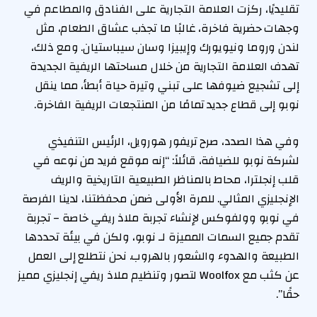
تقليديًا، ركزت العلامة التجارية على الفنادق والمطاعم في
وجهات حضرية فاخرة، غالبًا ما تجذب عشاق الطعام، مثل
لندن وروما ونيويورك وإيبيزا وسان سيباستيان. ومع ذلك،
تهدف العلامة التجارية من خلال مساحتها الريفية الجديدة
إلى تشجيع ضيوفها على تبني وتيرة حياة أبطأ، مما ينقل
نوبو إلى قطاع جديد تمامًا من المنتجعات الريفية الفاخرة.
وفي هذا الصدد، صرح تريفور هورويل، الرئيس التنفيذي
لشركة نوبو للضيافة، قائلاً: “إنه موقع فريد من نوعه في
قلب إنجلترا، محاط بالمناظر الطبيعية التاريخية والريف
الإنجليزي المثالي. للمرة الأولى ضمن محفظتنا، لدينا الفرصة
في نوبو وولفوكس لإنشاء تجربة ملاذ ريفي خاصة – تجربة
تقدم جميع السمات المميزة لـ نوبو، ولكن في بيئة تحددها
الطبيعة والهدوء والشعور بالهروب. نحن نتطلع إلى العمل
عن كثب مع Woolfox لتصور وتنظيم ملاذ ريفي إنجليزي مميز
حقًا”.