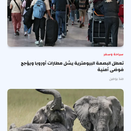
سياحة وسفر
تعطل البصمة البيومترية يشل مطارات أوروبا ويؤجج
فوضى أمنية
منذ يومين