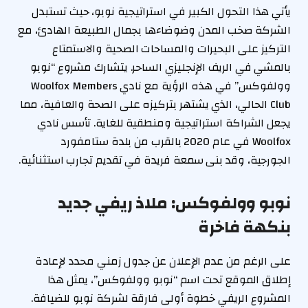
يأتي هذا التحول الكبير في استراتيجية نوبو، حيث تستبدل
الشركة صخب المدن وضوضاءها بجمال الطبيعة الهادئ، مع
التركيز على البحيرات والمساحات الصحية والاستمتاع
بالمشي في الريف الإنجليزي الساحر. يتشارك مشروع “نوبو
وولفوكس” في هذه الرؤية مع نادي Woolfox Members
Club الحالي، الذي يشتهر بتركيزه على الصحة والعافية، مما
يجعل الشراكة استراتيجية ومنطقية للغاية. تأسس نادي
Woolfox في عام 2020 بالقرب من بلدة ستامفورد
الجورجية، وقد بنى سمعة فريدة في تقديم تجارب استثنائية.
نوبو وولفوكس: ملاذ ريفي جديد
بنكهة فاخرة
على الرغم من عدم الإعلان عن جدول زمني محدد لإعادة
إطلاق الموقع تحت اسم “نوبو وولفوكس”، يمثل هذا
المشروع الريفي خطوة أولى فارقة لشركة نوبو للضيافة.