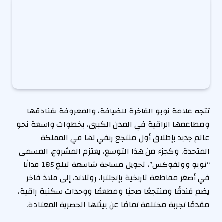
تتجه علامة نوبو الفاخرة للضيافة، والمعروفة بفنادقها
ومطاعمها الراقية في المدن الكبرى، بخطوات واسعة نحو
عالم جديد بإطلاق أول منتجع ريفي لها في المملكة
المتحدة. وكجزء من هذا التوسع، يعتزم المشروع، المسمى
“نوبو وولفوكس”، تحويل مساحة شاسعة تبلغ 185 فدانًا
في أصغر مقاطعة تاريخية بإنجلترا، روتلاند، إلى ملاذ فاخر
يضم فندقًا ومنتجعًا صحيًا ومطعمًا ووحدات سكنية راقية،
مقدمًا تجربة مختلفة تمامًا عن بيئتها الحضرية المعتادة.