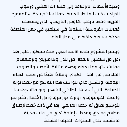
وصيد الأسماك، بالإضافة إلى مسارات المشي وركوب
الدراجات ذات المناظر الخلابة. كما تساهم بلدة ستامفورد
القريبة وقصر بارغلي هاوس التاريخي، الذي يستضيف
فعاليات الفروسية السنوية في سبتمبر، في جعل المنطقة
وجهة سياحية جاذبة على مدار العام.
ويتميز المشروع بقربه الاستراتيجي، حيث سيكون على بعد
أقل من ساعتين بالقطار من لندن وكامبريدج وبرمنغهام
ومانشستر، مما يجعله وجهة مثالية للأعضاء والضيوف
القادمين من المدن الكبرى، وملاذًا بعيدًا عن صخب الحياة
اليومية. وبشكل عام، يتواكب هذا التوسع مع خطط نوبو
للضيافة، التي أسسها الطاهي الشهير نوبو ماتسوهيسا،
والنجم الهوليوودي روبرت دي نيرو، ورجل الأعمال مئير تيبر،
لتوسيع نطاق تواجدها العالمي، بما في ذلك خطط لإطلاق
مطعم وفندق ووحدات إقامة أخرى في قلب مدينة
مانشستر خلال السنوات القليلة المقبلة.