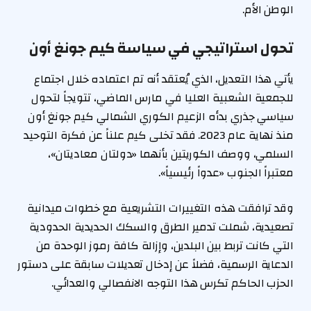
الوطن الأم.
تحول استراتيجي في سياسة كيم جونغ أون
يأتي هذا التعديل، الذي يُعتقد أنه تم اعتماده خلال اجتماع
للجمعية الشعبية العليا في مارس الماضي، تتويجاً لتحول
سياسي جذري بدأه الزعيم الكوري الشمالي كيم جونغ أون
منذ نهاية عام 2023. فقد تخلى كيم علناً عن فكرة التوحيد
السلمي، ووصف الكوريتين بأنهما «دولتان معاديتان»،
معتبراً الجنوب «عدواً رئيسياً».
وقد ترافقت هذه التغييرات التشريعية مع خطوات ميدانية
تصعيدية، شملت تدمير الطرق والسكك الحديدية الحدودية
التي كانت تربط بين البلدين، وإزالة كافة رموز الوحدة من
الدعاية الرسمية، فضلاً عن إدخال تعديلات سابقة على دستور
الحزب الحاكم تكرس هذا التوجه الانفصالي والعدائي.