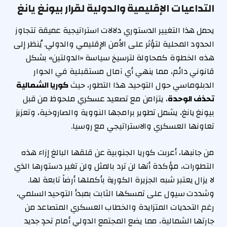
التداعيات الإقليمية والدولية لقرار بيونغ يانغ
يحمل هذا التغيير الدستوري دلالات استراتيجية عميقة تتجاوز
الحدود المحلية لتؤثر على الأمن الإقليمي والدولي. يُنظر إلى
هذه الخطوة كمحاولة لترسيخ سياسة «الدولتين» بشكل
قانوني دائم، مما ينهي أي آمال مستقبلية في الحوار
الدبلوماسي حول التوحيد. هذا التطور، حيث
كوريا الشمالية
تحذف الوحدة
، يتزامن مع تصعيد عسكري ملحوظ من قبل
بيونغ يانغ، يشمل تطوير برامجها النووية والصاروخية، وتعزيز
تعاونها العسكري والاستراتيجي مع روسيا.
من جانبها، أعربت كوريا الجنوبية عن قلقها البالغ إزاء هذه
التطورات، مؤكدة أنها لن ترد بالمثل ولن تغير دستورها الذي
لا يزال يعتبر شبه الجزيرة الكورية بأكملها أرضاً تابعة لها.
وشددت سيول على تمسكها الثابت بمبدأ التوحيد السلمي،
رغم التحديات المتزايدة والخطاب العسكري المتصاعد من
جارتها الشمالية، مما يضع المجتمع الدولي أمام تحدٍ جديد