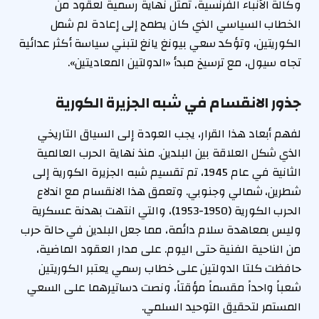
وكالة الأنباء الفرنسية، تمثل نهاية رسمية لعقود من
الخطاب السياسي الذي كان يطمح إلى إعادة لم شمل
الكوريتين، وتؤكد سعي بيونغ يانغ لتبني سياسة أكثر عدائية
تجاه سيول، مع ترسيخ مبدأ «الدولتين المعاديتين».
جذور الانقسام في شبه الجزيرة الكورية
لفهم أبعاد هذا القرار، يجب العودة إلى السياق التاريخي
الذي شكل العلاقة بين البلدين. منذ نهاية الحرب العالمية
الثانية في عام 1945، تم تقسيم شبه الجزيرة الكورية إلى
شطرين، شمالي وجنوبي. وتعمق هذا الانقسام مع اندلاع
الحرب الكورية (1950-1953)، والتي انتهت بهدنة عسكرية
وليس بمعاهدة سلام دائمة، مما جعل البلدين في حالة حرب
من الناحية الفنية حتى اليوم. على مدار العقود الماضية،
حافظت كلتا الدولتين على خطاب رسمي يعتبر الكوريتين
شعباً واحداً مقسماً مؤقتاً، ونصت دساتيرهما على السعي
المستمر لتحقيق التوحيد السلمي.