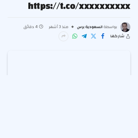
https://t.co/xxxxxxxxxx
بواسطة
السعودية برس
منذ 3 أشهر
4 دقائق
شاركها
استعدوا لمشهد فلكي استثنائي، حيث يترقب العالم بصبر
كسوفًا كليًا للشمس سيحدث في 12 أغسطس. سيغطي