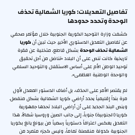
تفاصيل التعديلات: كوريا الشمالية تحذف
الوحدة وتحدد حدودها
كشفت وزارة التوحيد الكورية الجنوبية خلال مؤتمر صحفي
عن تفاصيل التعديل الدستوري الأخير. حيث تبين أن
كوريا
الشمالية تحذف الوحدة
بشكل قاطع، متخلية عن فقرة
تاريخية كانت تنص على أن البلاد «تناضل من أجل تحقيق
توحيد الوطن الأم على أساس الاستقلال والتوحيد السلمي
والوحدة الوطنية العظمى».
لم يقتصر الأمر على الحذف، بل أضاف الدستور المعدل لأول
مرة بنداً إقليمياً يحدد أراضي كوريا الشمالية بشكل منفصل.
وينص البند الجديد على أن أراضي البلاد تحدها جمهورية
كوريا (الجنوبية) جنوباً، إلى جانب الصين وروسيا شمالاً. هذا
التعديل يعكس اعترافاً دستورياً رسمياً من بيونغ يانغ بكوريا
الجنوبية كدولة منفصلة تماماً، وليس كجزء متمرد من