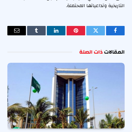
التاريخية وتداعياتها المحتملة.
فيسبوك
تويتر
بينتيريست
لينكدإن
Tumblr
البريد
الإلكترو
المقالات
ذات الصلة