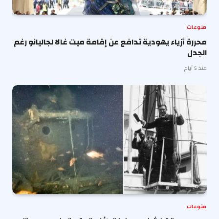
منوعات
محررة أزياء يهودية تدافع عن إقامة ميت غالا لجاليانو رغم
الجدل
منذ 5 أيام
منوعات