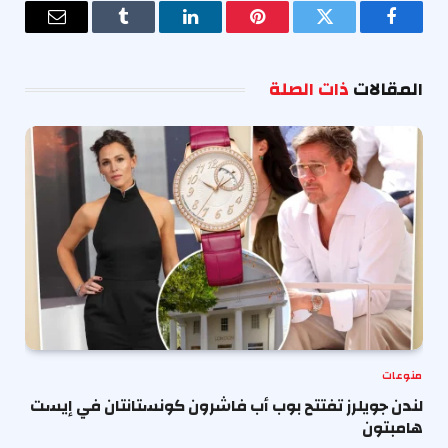
فيسبوك
تويتر
بينتيريست
لينكدإن
Tumblr
البريد
الإلكترو
المقالات
ذات الصلة
منوعات
لندن جويلرز تفتتح بوب أب فاشرون كونستانتان في إيست
هامبتون