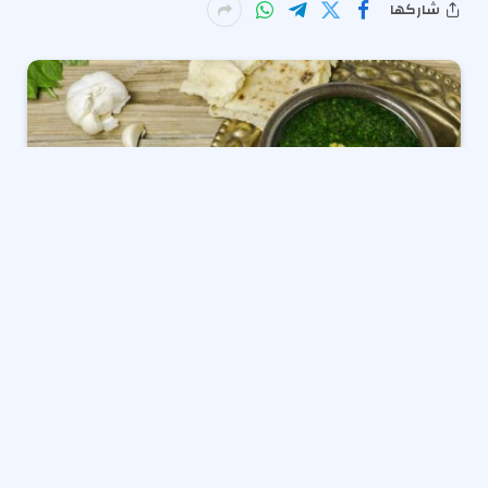
شاركها
في مساء هادئ بقرية الخنانسة الشرقية التابعة لمركز
المنشأة بسوهاج، جلست أسرة المدعو أحمد صديق، على
مائدة العشاء، كما اعتادوا دائمًا، كانت الأم قد أعدت وجبة
من اللحم والملوخية، ظنّت أنها ستجمع أبناءها الأربعة حول
دفء البيت.