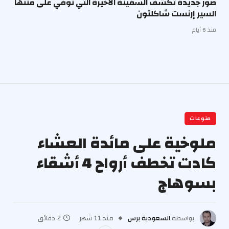
صور جديدة تكشف السفينة الأخيرة التي توفي على متنها
السير إرنست شاكلتون
منذ 6 أيام
منوعات
ملوخية على مائدة العشاء
كادت تخطف أرواح 4 أشقاء
بسوهاج
بواسطة
السعودية برس
منذ 11 شهر
2 دقائق