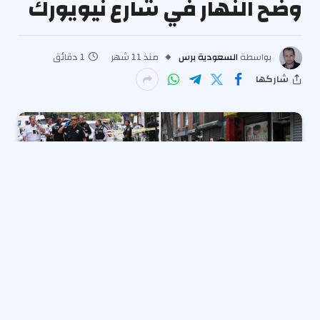
وضح النهار في شارع نيويورك
بواسطة
السعودية برس
منذ 11 شهر
1 دقائق
شاركها
تم إطلاق النار على المارة البريئة البالغة من العمر 63 عامًا
ورجل يبلغ من العمر 21 عامًا في وضح النهار في شارع