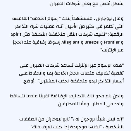
بشكل أفضل مع بعض شركات الطيران.
وقال نيوجارتن ، مستشهداً بتلك “رسوم الخدمة” الغامضة
التي تظهر في كثير من الأحيان أثناء عمليات شراء التذاكر
الرقمية: “تضيف شركات النقل منخفضة التكلفة مثل Spirit
و Frontier و Breeze و Allegiant رسومًا إضافية عند الحجز
عبر الإنترنت”.
“هذه الرسوم عبر الإنترنت تساعد شركات الطيران على
تغطية تكاليف منصات الحجز الخاصة بها والحفاظ على
أسعار التذاكر تبدو منخفضة لجذب المشترين” ، أوضح.
ولكن يتم محو تلك التكاليف الإضافية تقريبًا عندما تتساقط
واحد في المطار ، وفقًا للمحترفين.
“إنه ليس شيئًا يروجون له ،” تابع نيوجارتن من الصفقات
الشخصية ، “لكنها موجودة إذا كنت تعرف ذلك”.