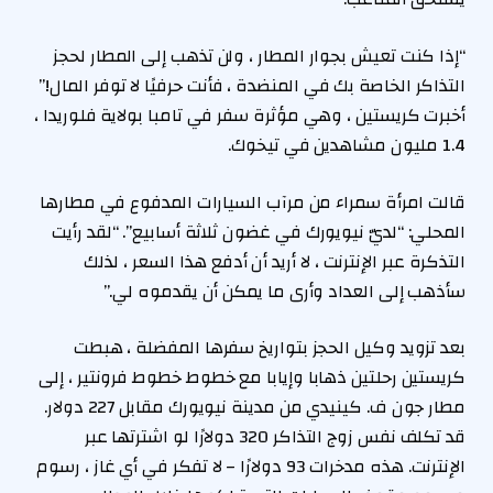
“إذا كنت تعيش بجوار المطار ، ولن تذهب إلى المطار لحجز
التذاكر الخاصة بك في المنضدة ، فأنت حرفيًا لا توفر المال!”
أخبرت كريستين ، وهي مؤثرة سفر في تامبا بولاية فلوريدا ،
1.4 مليون مشاهدين في تيخوك.
قالت امرأة سمراء من مرآب السيارات المدفوع في مطارها
المحلي: “لديّ نيويورك في غضون ثلاثة أسابيع”. “لقد رأيت
التذكرة عبر الإنترنت ، لا أريد أن أدفع هذا السعر ، لذلك
سأذهب إلى العداد وأرى ما يمكن أن يقدموه لي.”
بعد تزويد وكيل الحجز بتواريخ سفرها المفضلة ، هبطت
كريستين رحلتين ذهابا وإيابا مع خطوط خطوط فرونتير ، إلى
مطار جون ف. كينيدي من مدينة نيويورك مقابل 227 دولار.
قد تكلف نفس زوج التذاكر 320 دولارًا لو اشترتها عبر
الإنترنت. هذه مدخرات 93 دولارًا – لا تفكر في أي غاز ، رسوم