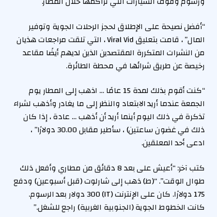
ورسوم وقوف السيارات التي تراكمها خلال المطار.
“أفضل نصيحة على الإطلاق لحجز الرحلات الجوية وتوفير
المال” ، قامت بتعليق Viral Vid ، التي تلقت مراجعات هذيان
من النشرات المتكررة المقتصدين الذين لديهم أيضًا مقاعد
رخيصة عن طريق شرائها في محطة الطائرة.
“كنت أقوم بذلك لمدة 15 عامًا … اذهب إلى المطار يوم
الجمعة عندما أريد الابتعاد والنظر إلى ما يغادر وأذهب لشراء
تذكرة في ذلك اليوم أينما أريد أن أذهب … عادة ، إذا كان
ذلك في غضون ساعتين) ، سأطير مقابل 30.00 دولارًا” ،
ادعى أحد المعلقين.
كتب آخر: “أعيش على بعد 8 دقائق من مطاري وأفعل ذلك
طوال الوقت”. “(ط) ذهب إلى شارلوت (قبل أسبوعين) ودفع
175 دولارًا. كان على الإنترنت (IT) 300 دولار بعد الرسوم.
كانت الخطوط الجوية (الجنوبية الغربية) راجع للشغل.”