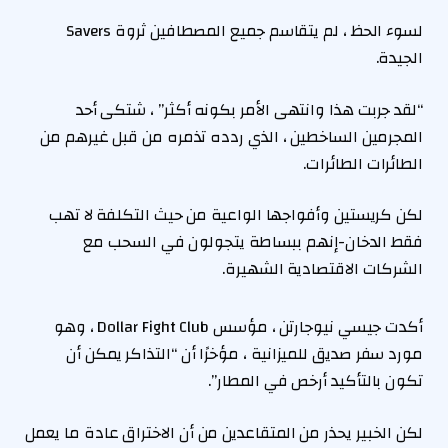
لسوء الحظ ، لم يتقاسم جميع المصطافين ثروة Savers
الجيدة.
“لقد جربت هذا وانتهى الأمر بكونه أكثر” ، شتكى أحد
المجرمين الساخطين ، الذي ردده تذمره من قبل غيرهم من
الطائرات الطائرات.
لكن كريستين وأفواجها الواعية من حيث التكلفة لا تهب
فقط الدخان-إنهم ببساطة يتجولون في السحب مع
الشركات الاقتصادية الشهيرة.
أكدت جيسي نيوجارتن ، مؤسس Dollar Fight Club ، وهو
مورد سفر صديق للميزانية ، مؤخرًا أن “التذاكر يمكن أن
تكون بالتأكيد أرخص في المطار”.
لكن الخبير يحذر من المتقاعدين من أن الاختراق عادة ما يعمل