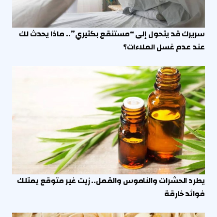
سريرك قد يتحول إلى “مستنقع بكتيري”.. ماذا يحدث لك
عند عدم غسل الملاءات؟
يطرد الحشرات والناموس والقمل.. زيت غير متوقع يمتلك
فوائد خارقة