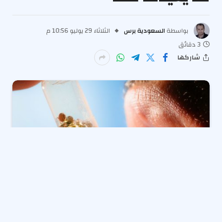
بواسطة
السعودية برس
الثلاثاء 29 يوليو 10:56 م
3 دقائق
شاركها
وروى متحدث آخر ، نيل ديفينوت ، محاضر كبير في الكتابة
في جامعة جونز هوبكنز ، حادثة قام فيها أحد المعالج