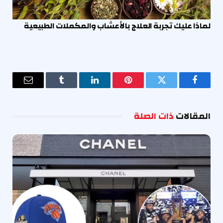
لماذا عليك تجربة العلاج بالأعشاب والمكملات الطبيعية
فيسبوك
تويتر
بينتيريست
لينكدإن
Tumblr
البريد
الإلكترو
المقالات
ذات الصلة