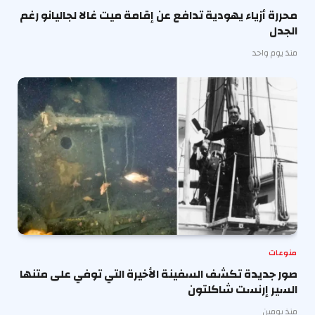
محررة أزياء يهودية تدافع عن إقامة ميت غالا لجاليانو رغم
الجدل
منذ يوم واحد
منوعات
صور جديدة تكشف السفينة الأخيرة التي توفي على متنها
السير إرنست شاكلتون
منذ يومين