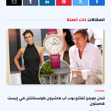
فيسبوك
تويتر
بينتيريست
لينكدإن
Tumblr
البريد
الإلكترو
المقالات
ذات الصلة
منوعات
لندن جويلرز تفتتح بوب أب فاشرون كونستانتان في إيست
هامبتون