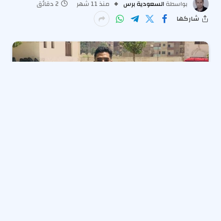
بواسطة
السعودية برس
منذ 11 شهر
2 دقائق
شاركها
قررت محكمة جنايات مستأنف شمال القاهرة تأجيل
الاستئناف المقدم من المتهمين بقتل ممرض المنيا في
منطقة الزاوية الحمراء، بغرض طلب فدية من أهله، على
حكم معاقبة الأول بالإعدام، ومعاقبة المتهم الثاني