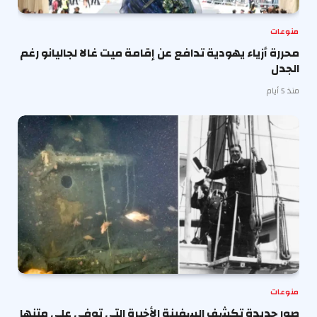
منوعات
محررة أزياء يهودية تدافع عن إقامة ميت غالا لجاليانو رغم
الجدل
منذ 5 أيام
منوعات
صور جديدة تكشف السفينة الأخيرة التي توفي على متنها