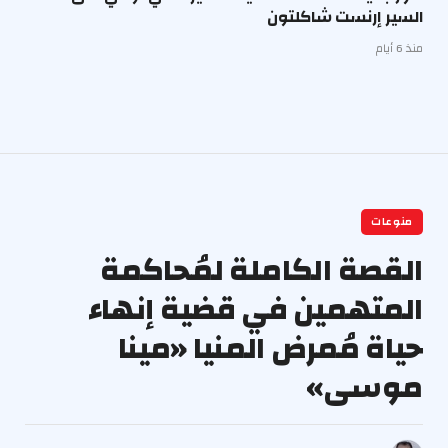
السير إرنست شاكلتون
منذ 6 أيام
منوعات
القصة الكاملة لمُحاكمة
المتهمين في قضية إنهاء
حياة مُمرض المنيا «مينا
موسى»