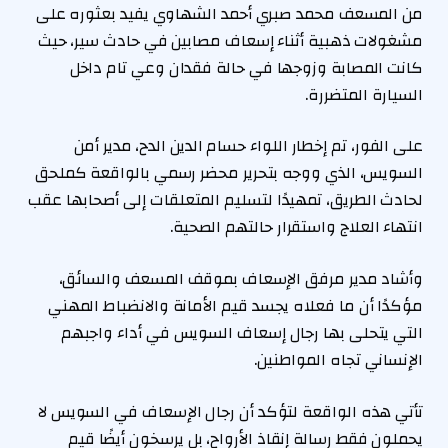
من المسعف محمد صبري أحمد الشهاوي يفيد بعثوره على
مشغولات ذهبية أثناء إسعاف مصابين في حادث سير، حيث
كانت المصابة وزوجها في حالة فقدان وعي تام داخل
السيارة المتضررة.
على الفور، تم إخطار اللواء حسام الدين الدح، مدير أمن
السويس، الذي ووجه بتحرير محضر رسمي بالواقعة كملحق
لحادث الطريق، تمهيدًا لتسليم المتعلقات إلى أصحابها عقب
انتهاء العلاج واستقرار حالتهم الصحية.
وأشاد مدير مرفق الإسعاف بموقف المسعف والسائق،
مؤكدًا أن ما فعلاه يجسد قيم الأمانة والانضباط المهني
التي يتحلى بها رجال إسعاف السويس في أداء واجبهم
الإنساني تجاه المواطنين.
تأتي هذه الواقعة لتؤكد أن رجال الإسعاف في السويس لا
يحملون فقط رسالة إنقاذ الأرواح، بل يرسخون أيضًا قيم