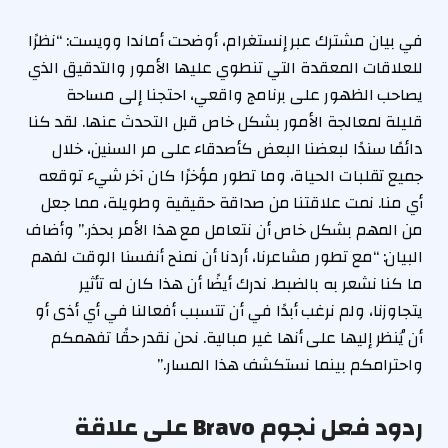
في بيان مشترك عبر إنستغرام، أوضحت أماندا وويست: “نظرًا
للعلاقات المعقدة التي تنطوي عليها الأمور والتدقيق الذي
يصاحب الظهور على برنامج واقعي، احتجنا إلى مساحة
قليلة لمعالجة الأمور بشكل خاص قبل التحدث عنها. لقد كنا
دائمًا سندًا لبعضنا البعض كأصدقاء على مر السنين، خلال
جميع تقلبات الحياة، وما تطور مؤخرًا كان آخر شيء توقعه
أي منا. نمت علاقتنا من صداقة حقيقية وطويلة، مما جعل
من المهم بشكل خاص أن نتعامل مع هذا الأمر بحذر.” وأضاف
البيان: “مع تطور مشاعرنا، أردنا أن نمنح أنفسنا الوقت لفهم
ما كنا نشعر به بالضبط. ندرك أيضًا أن هذا كان له تأثير
يتجاوزنا، ولم نرغب أبدًا في أن تتسبب أفعالنا في أي أذى أو
أن يُنظر إليها على أنها غير مبالية. نحن نقدر حقًا تفهمكم
واحترامكم بينما نستكشف هذا المسار.”
ردود فعل نجوم Bravo على علاقة