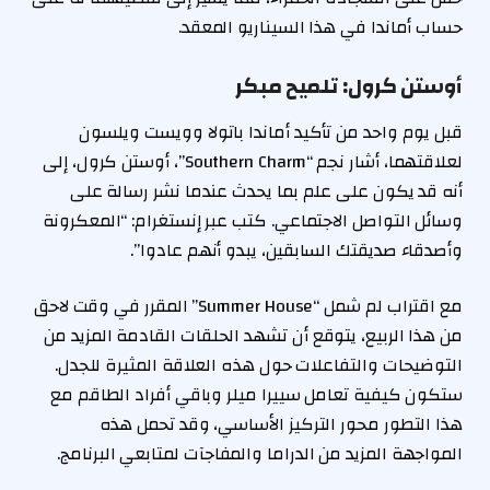
حساب أماندا في هذا السيناريو المعقد.
أوستن كرول: تلميح مبكر
قبل يوم واحد من تأكيد أماندا باتولا وويست ويلسون
لعلاقتهما، أشار نجم “Southern Charm”، أوستن كرول، إلى
أنه قد يكون على علم بما يحدث عندما نشر رسالة على
وسائل التواصل الاجتماعي. كتب عبر إنستغرام: “المعكرونة
وأصدقاء صديقتك السابقين، يبدو أنهم عادوا”.
مع اقتراب لم شمل “Summer House” المقرر في وقت لاحق
من هذا الربيع، يتوقع أن تشهد الحلقات القادمة المزيد من
التوضيحات والتفاعلات حول هذه العلاقة المثيرة للجدل.
ستكون كيفية تعامل سييرا ميلر وباقي أفراد الطاقم مع
هذا التطور محور التركيز الأساسي، وقد تحمل هذه
المواجهة المزيد من الدراما والمفاجآت لمتابعي البرنامج.