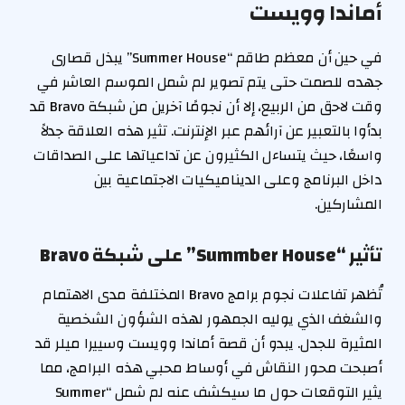
أماندا وويست
في حين أن معظم طاقم “Summer House” يبذل قصارى
جهده للصمت حتى يتم تصوير لم شمل الموسم العاشر في
وقت لاحق من الربيع، إلا أن نجومًا آخرين من شبكة Bravo قد
بدأوا بالتعبير عن آرائهم عبر الإنترنت. تثير هذه العلاقة جدلاً
واسعًا، حيث يتساءل الكثيرون عن تداعياتها على الصداقات
داخل البرنامج وعلى الديناميكيات الاجتماعية بين
المشاركين.
تأثير “Summber House” على شبكة Bravo
تُظهر تفاعلات نجوم برامج Bravo المختلفة مدى الاهتمام
والشغف الذي يوليه الجمهور لهذه الشؤون الشخصية
المثيرة للجدل. يبدو أن قصة أماندا وويست وسييرا ميلر قد
أصبحت محور النقاش في أوساط محبي هذه البرامج، مما
يثير التوقعات حول ما سيكشف عنه لم شمل “Summer