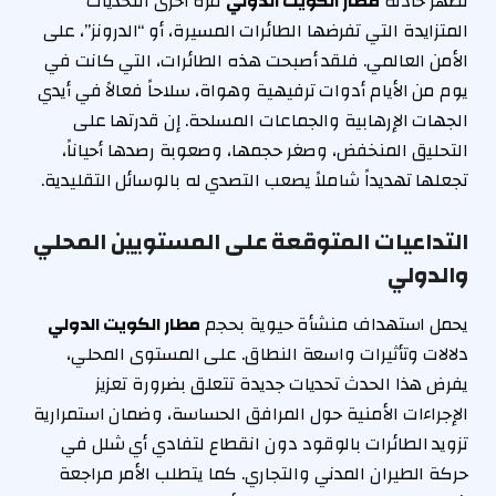
تُظهر حادثة
مطار الكويت الدولي
مرة أخرى التحديات
المتزايدة التي تفرضها الطائرات المسيرة، أو “الدرونز”، على
الأمن العالمي. فلقد أصبحت هذه الطائرات، التي كانت في
يوم من الأيام أدوات ترفيهية وهواة، سلاحاً فعالاً في أيدي
الجهات الإرهابية والجماعات المسلحة. إن قدرتها على
التحليق المنخفض، وصغر حجمها، وصعوبة رصدها أحياناً،
تجعلها تهديداً شاملاً يصعب التصدي له بالوسائل التقليدية.
التداعيات المتوقعة على المستويين المحلي
والدولي
يحمل استهداف منشأة حيوية بحجم
مطار الكويت الدولي
دلالات وتأثيرات واسعة النطاق. على المستوى المحلي،
يفرض هذا الحدث تحديات جديدة تتعلق بضرورة تعزيز
الإجراءات الأمنية حول المرافق الحساسة، وضمان استمرارية
تزويد الطائرات بالوقود دون انقطاع لتفادي أي شلل في
حركة الطيران المدني والتجاري. كما يتطلب الأمر مراجعة