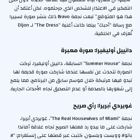
التفكير في الاعتذار للشخص الذي جرحتموه. لكن أعتقد أن
هذا هو المتوقع.” تبعت نجمة Bravo ذلك بنشر صورة لسييرا
مع رسالة “أحبك” بينما كانت أغنية “The Dress” لـ Dijon
تُعزف في الخلفية.
دانييل أوليفيرا: صورة معبرة
نجمة “Summer House” السابقة، دانييل أوليفيرا، تركت
الصورة تتحدث عن نفسها عندما شاركت صورة قديمة لها
تبدو فيها مرتبكة خلال موسم سابق من البرنامج، مما يلمح
إلى شعورها بالصدمة أو عدم التصديق تجاه الأحداث الجارية.
غويردي أبريرا: رأي صريح
نجمة “The Real Housewives of Miami”، غويردي أبريرا،
شاركت على ما يبدو رد فعلها الصريح تجاه علاقة أماندا
باتولا وويست ويلسون. كتبت عبر قصتها على إنستغرام: “لا