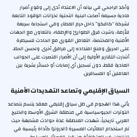
وأكد الراجحي في بيانه أن الاعتداء أدى إلى وقوع أضرار
مادية جسيمة أصابت البنية التحتية لخزانات الوقود التابعة
لشركة “كافكو” داخل حرم المطار. وفي استجابة سريعة
للأزمة، باشرت فرق الطوارئ والإطفاء، بالتعاون مع الجهات
الأمنية والمختصة، التعامل الفوري مع الحادث للسيطرة
على الحريق ومنع امتداده إلى مرافق أخرى. ولحسن الحظ،
أشارت التقارير الأولية إلى أن الأضرار اقتصرت على الجوانب
المادية فقط، دون تسجيل أي إصابات أو خسائر بشرية بين
العاملين أو المسافرين.
السياق الإقليمي وتصاعد التهديدات الأمنية
يأتي هذا الهجوم في ظل سياق إقليمي معقد يتسم بتصاعد
التوترات الجيوسياسية في منطقة الشرق الأوسط والخليج
العربي. تاريخياً، شهدت المنطقة عدة حوادث مشابهة حيث
تم استخدام الطائرات المسيرة (الدرونز) كأداة رئيسية في