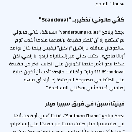
House” القادم.
كاثي مالوني: تذكير بـ “Scandoval”
نجمة برنامج “Vanderpump Rules” السابقة، كاثي مالوني،
لم تستطع إلا أن تتذكر فضيحة برنامجها عندما أكدت توم
ساندوفال علاقته بـ راشيل “راكيل” ليفيس بينما كان يواعد
أريانا ماديix. كتبت كاثي عبر إنستغرام ثريدز: “يا إلهي، إذن
هكذا يبدو الأمر عندما تكونون على الجانب الآخر من فضيحة
Scandoval!!!؟؟؟ واو”. وأضافت مازحة: “أحب أن أكون ذبابة
على الحائط في مجموعة الدردشة! إذا أراد أي منهم
إضافتي، أعتقد أنني يمكنني المساعدة.”
فينيتا أسبن: في فريق سييرا ميلر
نجمة برنامج “Southern Charm”، فينيتا أسبن، أوضحت أنها
في صف سييرا ميلر. كتبت فينيتا عبر قصتها على إنستغرام:
“تخيلوا أن تصدروا بيانًا تطلقون فيه علاقة ‘جديدة’ دون حتى