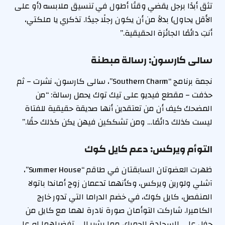
تثق أبدًا برجل يقضي وقتًا أطول في تنسيق ملابسه (أو على
الأقل يحاول) بدلاً من أن يكون رجلًا جيدًا. تذكري يا ملكتي،
أنتِ دائمًا الجائزة الحقيقية.”
سالى كارسون: رسالة مبطنة
نجمة برنامج “Southern Charm”، سالى كارسون، نشرت – ثم
حذفت – مقطع فيديو على تيك توك يحمل رسالة: “من
المضحك كيف أن من تعتقدين أنها صديقة حقيقية للفتاة
ليست كذلك دائمًا… ومن تشككين فيهن يكن كذلك حقًا.”
التوأم ويركس: دعم كايل كوك
ظهرت العضوتان السابقتان في طاقم “Summer House”،
آشلي ولورين ويركس، وكأنهما تدعمان زوج أماندا باتولا
المنفصل، كايل كوك، في خضم الدراما التي تدور خارج
الكاميرا. شاركت التوأمان صورة نادرة لهما مع كايل من
حفل على السجادة الحمراء، مما يشير إلى تفضيلهما له على