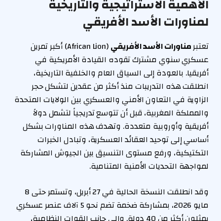
الأهمية الاستراتيجية والتاريخية
لمناورات الأسد الأفريقي
تعتبر
مناورات الأسد الأفريقي
(African Lion) أكبر تمرين
عسكري سنوي مشترك تقوده القيادة الأمريكية في
أفريقيا. بالعودة إلى السياق العام والخلفية التاريخية،
انطلقت هذه التدريبات منذ أكثر من عقدين لتشكل حجر
الزاوية في التعاون الأمني والعسكري بين الولايات المتحدة
والمملكة المغربية، قبل أن تتوسع تدريجياً لتشمل دولاً
أفريقية وأوروبية متعددة. وتهدف هذه المناورات بشكل
أساسي إلى توحيد العقائد العسكرية، وتبادل الخبرات
التكتيكية، ورفع مستوى التنسيق بين الجيوش المشاركة
لمواجهة التحديات الأمنية المتنامية.
وقد انطلقت النسخة الحالية في 27 أبريل، وتستمر حتى 8
مايو 2026، بمشاركة ضخمة تضم نحو 5 آلاف عنصر عسكري
يمثلون أكثر من 40 دولة. وإلى جانب القوات النظامية،