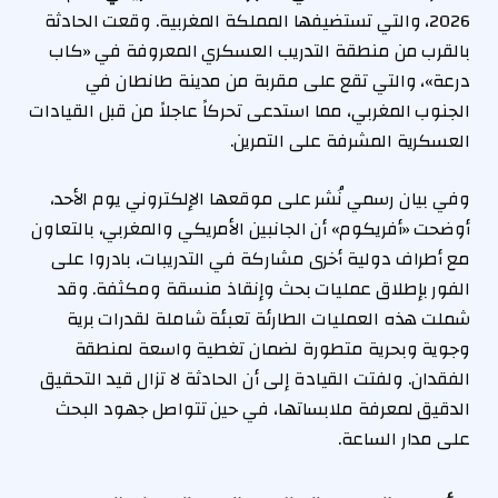
2026، والتي تستضيفها المملكة المغربية. وقعت الحادثة
بالقرب من منطقة التدريب العسكري المعروفة في «كاب
درعة»، والتي تقع على مقربة من مدينة طانطان في
الجنوب المغربي، مما استدعى تحركاً عاجلاً من قبل القيادات
العسكرية المشرفة على التمرين.
وفي بيان رسمي نُشر على موقعها الإلكتروني يوم الأحد،
أوضحت «أفريكوم» أن الجانبين الأمريكي والمغربي، بالتعاون
مع أطراف دولية أخرى مشاركة في التدريبات، بادروا على
الفور بإطلاق عمليات بحث وإنقاذ منسقة ومكثفة. وقد
شملت هذه العمليات الطارئة تعبئة شاملة لقدرات برية
وجوية وبحرية متطورة لضمان تغطية واسعة لمنطقة
الفقدان. ولفتت القيادة إلى أن الحادثة لا تزال قيد التحقيق
الدقيق لمعرفة ملابساتها، في حين تتواصل جهود البحث
على مدار الساعة.