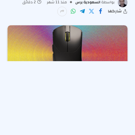
بواسطة
السعودية برس
منذ 11 شهر
2 دقائق
شاركها
للماضي
بضع سنوات ، كانت فئران الألعاب التنافسية في
رحلة فقدان الوزن. بالنسبة لماوس ألعاب لاسلكية خطيرة
للغاية ، فإن الوزن “المقبول” هو حوالي 60 جرامًا-جزئياً لأن
الماوس لا يزال يشعر بالصلابة والكبيرة. لا يزال بإمكانك
إبطال الماوس في حقيبة ظهر أو إسقاطها من ارتفاع