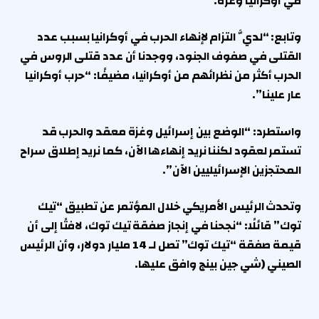
في أوكرانيا وغزة.
وتابع: “لديَّ التزام لإنهاء الحرب في أوكرانيا بسبب عدد
القتلى في صفوف الجنود، ووجدنا أن عدد قتلى الروس في
الحرب أكثر من نظرائهم من أوكرانيا، مضيفًا: “حرب أوكرانيا
عار علينا”.
واستطرد: “الوضع بين إسرائيل وغزة معقد والحرب قد
تستمر لعقود لكننا نريد إنهاءها الآن، كما نريد إطلاق سراح
المحتجزين الإسرائيليين الآن”.
وتحدث الرئيس الأمريكي خلال المؤتمر عن تطبيق “تيك
توك” قائلًا: “نجحنا في إنجاز صفقة تيك توك، لافتًا إلى أن
قيمة صفقة “تيك توك” تصل لـ 14 مليار دولار، وأن الرئيس
الصيني (شي جين بينج وافق عليها.