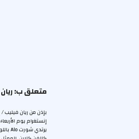
متعلق ب:
ريان
يرتدي 
كالفن كلاين. الممثل 