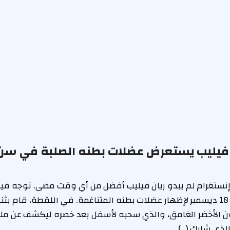
 فيليب يستعرض عضلات بطنه الصلبة في سن
إنستغرام يوم الأربعاء 18 ديسمبر لإظهار عضلات بطنه المتناغمة. في اللقطة، قا
شورت Alo باللون الأخضر الغامق، والذي سحبه لأسفل بعد خصره ليكشف عن 
الذي شارك (…)