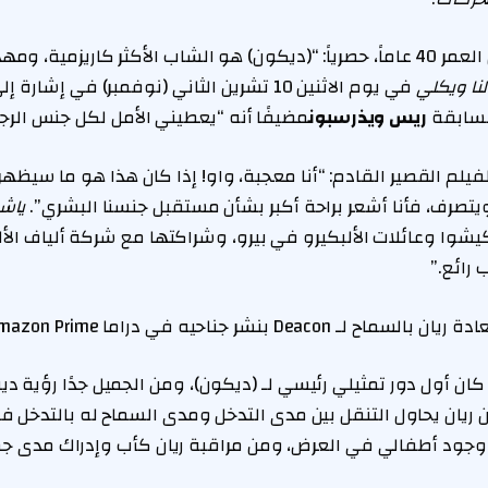
وقال كيلي، البالغ من العمر 40 عاماً، حصرياً: “(ديكون) هو الشاب الأكثر كاريزم
لنا ويكلي
في يوم الاثنين 10 تشرين الثاني (نوفمبر) في إشا
لسابقة
ريس ويذرسبون
مضيفًا أنه “يعطيني الأمل لكل جنس الرجا
للفيلم القصير القادم: “أنا معجبة، واو! إذا كان هذا هو ما سيظهر 
 ويتصرف، فأنا أشعر براحة أكبر بشأن مستقبل جنسنا البشري”.
ياشا
 رائع.”
Deac بنشر جناحيه في دراما Amazon Prime.
كان أول دور تمثيلي رئيسي لـ (ديكون)، ومن الجميل جدًا رؤية دين
ن ريان يحاول التنقل بين مدى التدخل ومدى السماح له بالتدخل ف
وجود أطفالي في العرض، ومن مراقبة ريان كأب وإدراك مدى جما