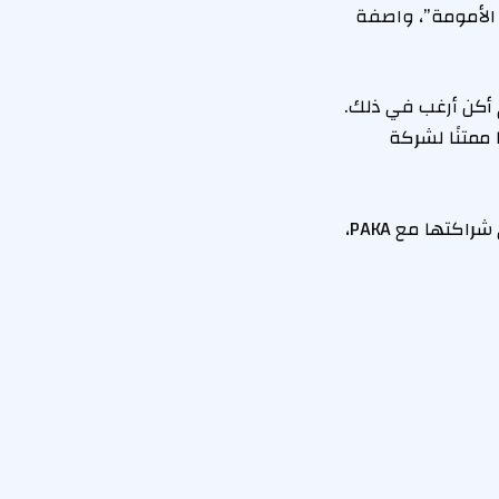
 الأمومة”، واصفة
 أكن أرغب في ذلك.
ممتنًا لشركة
كيلي، التي ولدت في بيرو قبل أن تنتقل إلى أستراليا، حظيت بالفعل بلحظة كاملة في شراكتها مع PAKA،