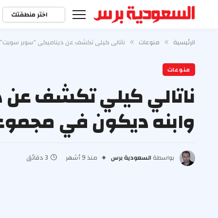
اختر منطقتك
الرئيسية
منوعات
ناتالي كيلي تكشف عن ديناميكي “سوبر سويت” لريان فيليب 
»
»
منوعات
ناتالي كيلي تكشف عن د
وابنه ديكون في مجموعة “Motorheads” (ح
بواسطة
السعودية برس
منذ 9 أشهر
3 دقائق