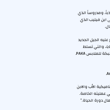
ية، ومهذباً، ومدروساً الذي
رة إلى ابن فيليب الذي
ل.
عليه الجيل الجديد
با
، والتي تسلط
الضوء على نساجي الكيشوا وعائلات الألبكيرو في بيرو، وشراكتها مع شركة ألياف الألبكة للملابس PAKA.
اميكية الأب والابن
ي عمليته الخاصة.
ل دورة الحياة.”