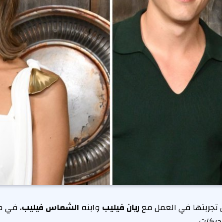
 تجربتها في العمل مع
ريان فيليب
وابنه
الشماس فيليب
، في م
حركات
.