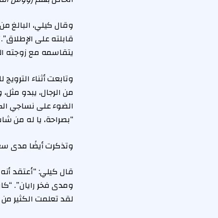
قابلته على الإطلاق”.
يتقاسمه مع زوجته ا
وتابعت أثناء الترويج 
من الرجال، يبدو مثل،
“بصراحة، يا له من شاب
وتذكرت أيضًا مدى سعادة ريان بالسماح لـ on
قال كيلي: “أعتقد أنه 
ومدى فخر رايان”. “كا
لقد تعلمت الكثير من 