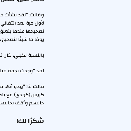
وقالت: “لقد نشأت في أ
لأول مرة بعد انتقالي 
يومًا ما شيئًا لتصحيح
بالنسبة لكيلي، كان ت
لقد “وجدت نجمة فيلم Fast & Furious: Tokyo Drift هدفًا” بعد إعادة الاتصال بجذورها ال
قالت لنا: “يبدو أنها 
كريس (كودي) مع باكا
جانبهم وأقف بجانبهم
شكرًا لك!