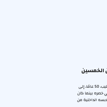
 الخمسين
بإذن من ريان فيليب / إنستغرام لم يبدو ريان فيليب أفضل من أي وقت مضى. توجه فيليب، 50 عامًا، إلى
م بثني خصره بينما كان
ملابسه الداخلية من