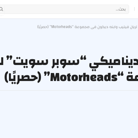
|
وابنه ديكون في مجموعة “Motorheads” (حصريًا)
يناميكي “سوبر سويت” لر
صريًا)