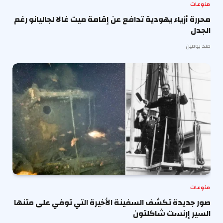
منوعات
محررة أزياء يهودية تدافع عن إقامة ميت غالا لجاليانو رغم
الجدل
منذ يومين
منوعات
صور جديدة تكشف السفينة الأخيرة التي توفي على متنها
السير إرنست شاكلتون