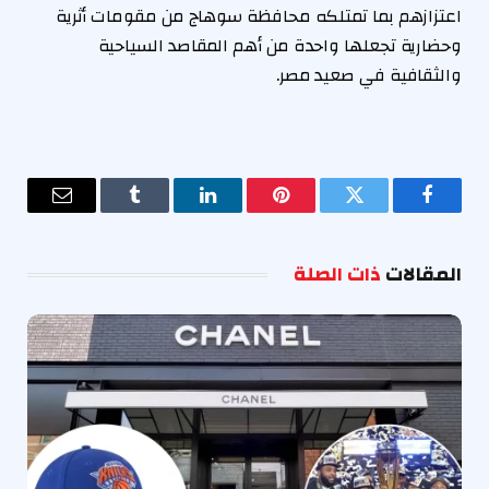
اعتزازهم بما تمتلكه محافظة سوهاج من مقومات أثرية
وحضارية تجعلها واحدة من أهم المقاصد السياحية
والثقافية في صعيد مصر.
فيسبوك
تويتر
بينتيريست
لينكدإن
Tumblr
البريد
الإلكترو
المقالات
ذات الصلة