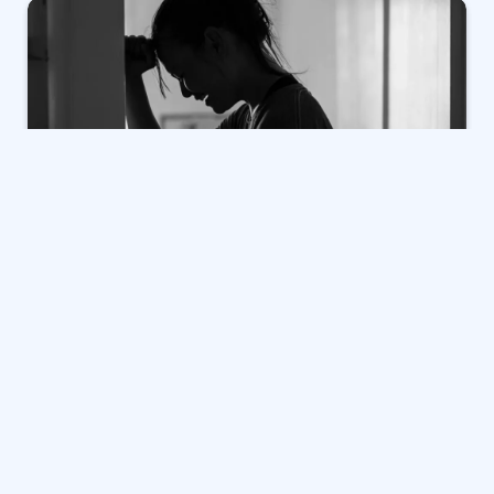
مشاعر الحزن والفقدان: كيف يتجاوز الإنسان المأساة؟
يمثل الفقدان، خاصة فقدان شخص عزيز، تحديًا كبيرًا للإنسان،
وقد يستغرق التجاوز وقتًا طويلاً. تعالج استشارات “عزيزتي
آبي” (Dear Abby)، التي تقدمها جيان فيليبس، هذه المشاعر
المعقدة. في سياق رسالتين منفصلتين، تستكشف
المستشارة طرق التعامل مع الحزن العميق بعد وفاة شريك
الحياة، والتعامل مع التحديات النفسية التي تواجه أفراد
الأسرة.