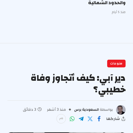
والحدود الشمالية
منذ 5 أيام
منوعات
دير آبي: كيف أتجاوز وفاة
خطيبي؟
بواسطة
السعودية برس
منذ 3 أشهر
3 دقائق
شاركها