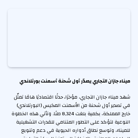
ميناء جازان التجاري يصدّر أول شحنة أسمنت بورتلاندي
شهد ميناء جازان التجاري، مؤخرًا، حدثًا اقتصاديًا هامًا تمثّل
في تصدير أول شحنة من الأسمنت المكيس (البورتلاندي)
خارج المملكة، بكمية بلغت 8,324 طنًا. وتأتي هذه الخطوة
النوعية لتؤكد على التطور المتنامي للقدرات التشغيلية
للميناء، وتوسع نطاق أدواره الحيوية في دعم وتنويع