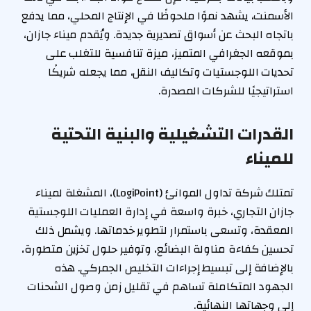
الأسمنت، يشهد نموًا ملحوظًا في الإنتاج المحلي، مما يدفع
باتجاه البحث عن أسواق تصديرية جديدة. ويُقدم ميناء جازان،
بموقعه الجغرافي المتميز، ميزة تنافسية للتغلب على
تحديات اللوجستيات وتكاليف النقل، مما يجعله شريكًا
استراتيجيًا للشركات المصدرة.
القدرات التشغيلية والبنية التحتية
للميناء
تمتلك شركة تداول الموانئ (LogiPoint)، المشغلة لميناء
جازان التجاري، خبرة واسعة في إدارة العمليات اللوجستية
المعقدة، وتسعى باستمرار لتطوير خدماتها. ويشمل ذلك
تحسين كفاءة مناولة البضائع، وتوفير حلول تخزين متطورة،
بالإضافة إلى تبسيط إجراءات التخليص الجمركي. هذه
الجهود المتكاملة تساهم في تقليل زمن وصول الشحنات
إلى وجهاتها النهائية.