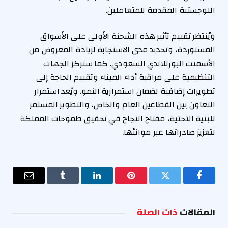
اللوجستية المقدمة للمتعاملين.
ويُنتظر تقييم تأثير هذه الشحنة الأولى على الأسواق
المستوردة، وتحديد مدى الاستجابة لزيادة المعروض من
الأسمنت البورتلاندي السعودي. كما ستركز الجهات
التنظيمية على مراقبة أداء الميناء وتقييم الحاجة إلى
تطويرات إضافية لضمان استمرارية النمو. ويُعد استمرار
التعاون بين القطاعين العام والخاص، والتطوير المستمر
للبنية التحتية، مفتاح النجاح في تحقيق طموحات المملكة
لتعزيز صادراتها عبر موانئها.
فيسبوك
تويتر
بينتيريست
لينكدإن
Tumblr
البريد
الإلكترو
المقالات
ذات الصلة