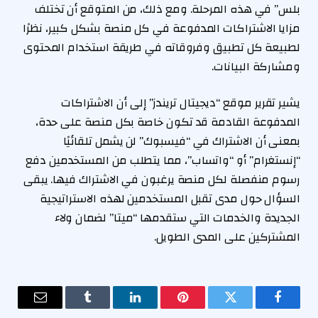
بلس” في هذه المرحلة. ومع ذلك، من المتوقع أن تختلف
مزايا الاشتراكات المدفوعة في كل منصة بشكل كبير، نظرًا
لطبيعة كل تطبيق وفروقاته في طريقة استخدام المحتوى
ومشاركة البيانات.
يشير تقرير موقع “ديجيتال تريندز” إلى أن الاشتراكات
المدفوعة القادمة قد تكون خاصة بكل منصة على حدة،
بمعنى أن الاشتراك في “فيسبوك” لن يشمل تلقائيًا
“إنستغرام” أو “واتساب”، مما يتطلب من المستخدمين دفع
رسوم منفصلة لكل منصة يرغبون في الاشتراك فيها. يبقى
السؤال حول مدى تقبل المستخدمين لهذه الاستراتيجية
الجديدة والخدمات التي ستقدمها “ميتا” لضمان ولاء
المشتركين على المدى الطويل.
فيسبوك
تويتر
بينتيريست
لينكدإن
Tumblr
البريد