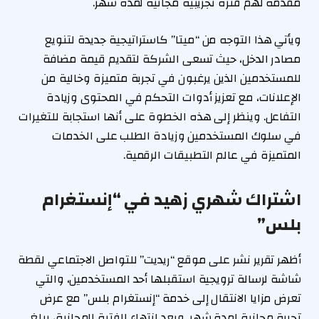
مقدمة لهم فترة تجريبية مجانية لمدة شهر.
ويأتي هذا التوجه من “ميتا” كاستراتيجية جديدة لتنويع
مصادر الدخل، حيث تسعى الشركة لتقديم قيمة مضافة
للمستخدمين الذين يرغبون في تجربة متميزة وخالية من
الإعلانات، مع تعزيز أدوات التحكم في المحتوى وزيادة
التفاعل. وينظر إلى هذه الخطوة على أنها استجابة للتغيرات
في سلوك المستخدمين وزيادة الطلب على الخدمات
المتميزة في عالم التطبيقات الرقمية.
اشتراك شهري زهيد في “إنستغرام
بلس”
أظهر تقرير نشر على موقع “ريديت” للتواصل الاجتماعي لقطة
شاشة لرسالة ترويجية استقبلها أحد المستخدمين، والتي
تعرض مزايا الانتقال إلى خدمة “إنستغرام بلس” مع عرض
تجربة مجانية لمدة شهر. وبعد انتهاء الفترة المجانية، يبلغ