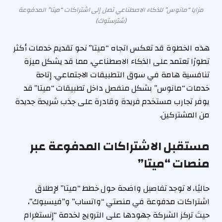
مزايا “مانوس” للذكاء الاصطناعي تصل إلى اشتراكات “ميتا” المدفوعة
(شترستوك)
هذه الخطوة قد تعكس اتجاه “ميتا” نحو تقديم خدمات أكثر
تطورًا تعتمد على الذكاء الاصطناعي، مما قد يشكل ميزة
تنافسية هامة في سوق التطبيقات الاجتماعي. إتاحة
خدمات “مانوس” بشكل منفصل داخل تطبيقات “ميتا” قد
يوفر تجارب مستخدم فريدة وقادرة على جذب شريحة جديدة
من المشتركين.
مستقبل الاشتراكات المدفوعة عبر
منصات “ميتا”
حاليًا، لا توجد تفاصيل واضحة حول خطط “ميتا” لإطلاق
اشتراكات مدفوعة في منصتي “واتساب” و”فيسبوك”،
حيث تركز الشركة جهودها على الترويج لخدمة “إنستغرام