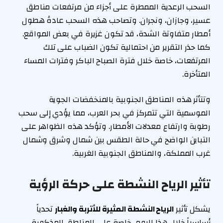
السحب الرعدية الممطرة على أجزاء من مرتفعات مناطق
عسير، وجازان، ونجران. وتصاحب هذه السحب عادةً هطول
أمطار متفاوتة الشدة، قد تكون غزيرة في بعض المواقع.
كما حذر التقرير من احتمالية تكون الضباب على تلك
المرتفعات، خاصة خلال فترة الصباح الباكر وفترات المساء
المتأخرة.
وتتأثر هذه المناطق الجنوبية بالمنخفضات الجوية
الموسمية التي تتمركز في بحر العرب، مما يؤدي إلى سحب
رطوبة وارتفاع معدلات الأمطار. وتؤكد هذه الظواهر على
التباين الواضح في حالة الطقس بين شمال وشرق وشمال
غرب المملكة، والمناطق الجنوبية الغربية.
تأثير الرياح النشطة على حركة الرؤية
يشكل تأثير
الرياح النشطة المثيرة للأتربة والغبار
تحدياً
أساسياً خلال هذا اليوم، خاصة على المناطق المذكورة.