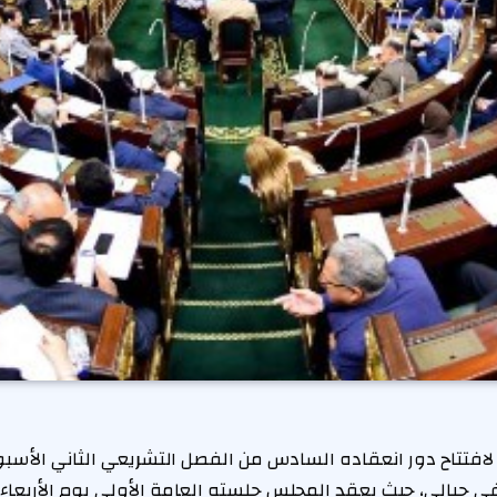
فتتاح دور انعقاده السادس من الفصل التشريعي الثاني الأسبو
ي جبالي، حيث يعقد المجلس جلسته العامة الأولى يوم الأربعاء 