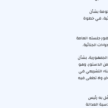
كومة بشأن
ائية، في خطوة
ضور جلسته العامة
اءات الجنائية.
الجمهورية، بشأن
 على عدد من مواد مشروع قانون الإجراءات الجنائية، عملًا بحكم المادة (١٢٣) من الدستور، وهو
اء التشريعي في
خر، ولا تطغى فيه
ضّل به رئيس
سية العدالة