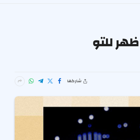
TV Broadca هو “ذوبان الثلج المكعب”. Kimmel ظهر للتو
شاركها