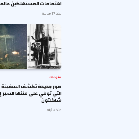
اهتمامات المستهلكين عالميا
منذ 17 ساعة
منوعات
صور جديدة تكشف السفينة ال
التي توفي على متنها السير 
شاكلتون
منذ 4 أيام