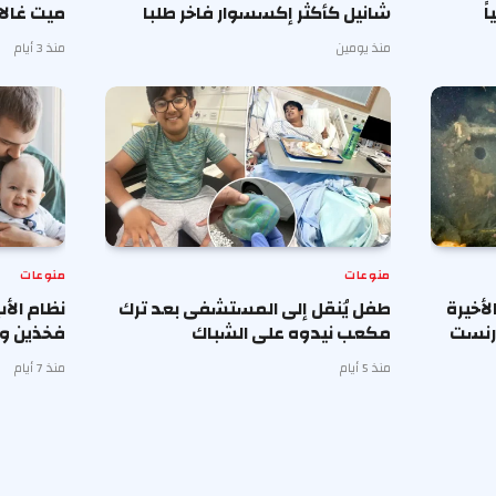
ً
شانيل كأكثر إكسسوار فاخر طلبا
ميت غالا 
منذ يومين
منذ 3 أيام
منوعات
منوعات
أخيرة
طفل يُنقل إلى المستشفى بعد ترك
نظام الأ
إرنست
مكعب نيدوه على الشباك
فخذين وب
منذ 5 أيام
منذ 7 أيام