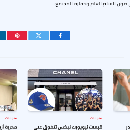
ي صون السلم العام وحماية المجتمع.
فيسبوك
تويتر
بينتيريس
منوعات
منوعات
ر
قبعات نيويورك نيكس تتفوق على
محررة أز