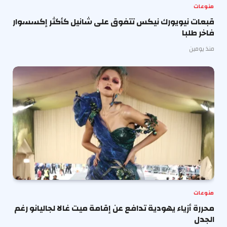
منوعات
قبعات نيويورك نيكس تتفوق على شانيل كأكثر إكسسوار
فاخر طلبا
منذ يومين
منوعات
محررة أزياء يهودية تدافع عن إقامة ميت غالا لجاليانو رغم
الجدل