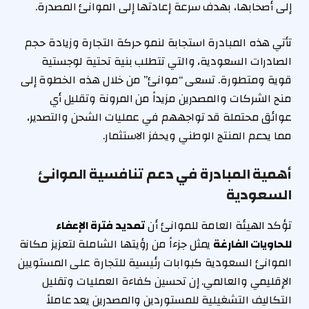
إلى أصحابها، بهدف سرعة إعادتها إلى الموانئ المصدرة.
تأتي هذه المبادرة استجابة لنمو حركة التجارة وزيادة حجم
الصادرات السعودية، والتي تتطلب بنية تحتية لوجستية
قوية ومتطورة. تسعى “موانئ” من خلال هذه الخطوة إلى
منح الشركات والمصدرين مزيداً من المرونة وتقليل أي
عوائق محتملة قد تواجههم في عمليات الشحن والتصدير،
مما يدعم المنتج الوطني ويحفز الاستثمار.
أهمية المبادرة في دعم تنافسية الموانئ
السعودية
تؤكد الهيئة العامة للموانئ أن
تمديد فترة الإعفاء
للحاويات الفارغة
يمثل جزءاً من رؤيتها الشاملة لتعزيز مكانة
الموانئ السعودية كبوابات رئيسية للتجارة على المستويين
الإقليمي والعالمي. إن تحسين كفاءة العمليات وتقليل
التكاليف التشغيلية للمستوردين والمصدرين يعد عاملاً