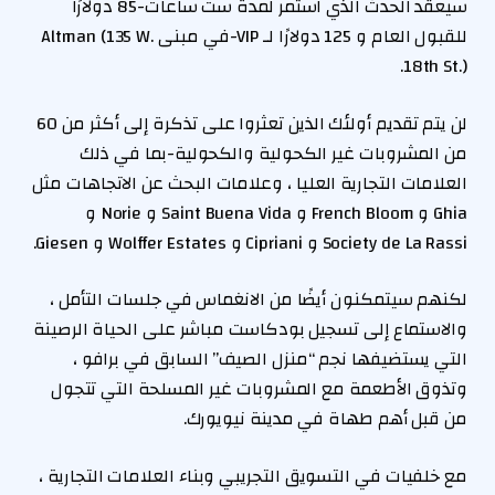
سيعقد الحدث الذي استمر لمدة ست ساعات-85 دولارًا
للقبول العام و 125 دولارًا لـ VIP-في مبنى Altman (135 W.
18th St.).
لن يتم تقديم أولئك الذين تعثروا على تذكرة إلى أكثر من 60
من المشروبات غير الكحولية والكحولية-بما في ذلك
العلامات التجارية العليا ، وعلامات البحث عن الاتجاهات مثل
Ghia و French Bloom و Saint Buena Vida و Norie و
Society de La Rassi و Cipriani و Wolffer Estates و Giesen.
لكنهم سيتمكنون أيضًا من الانغماس في جلسات التأمل ،
والاستماع إلى تسجيل بودكاست مباشر على الحياة الرصينة
التي يستضيفها نجم “منزل الصيف” السابق في برافو ،
وتذوق الأطعمة مع المشروبات غير المسلحة التي تتجول
من قبل أهم طهاة في مدينة نيويورك.
مع خلفيات في التسويق التجريبي وبناء العلامات التجارية ،