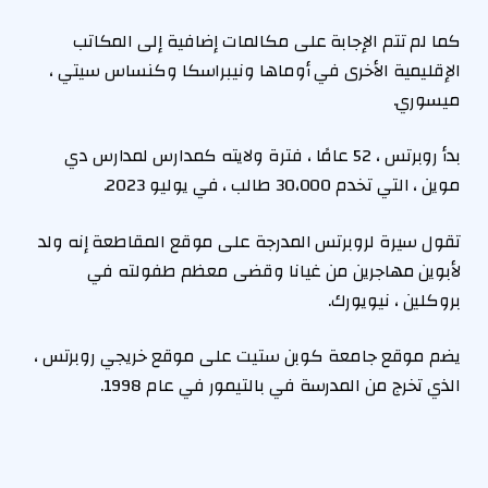
كما لم تتم الإجابة على مكالمات إضافية إلى المكاتب
الإقليمية الأخرى في أوماها ونيبراسكا وكنساس سيتي ،
ميسوري.
بدأ روبرتس ، 52 عامًا ، فترة ولايته كمدارس لمدارس دي
موين ، التي تخدم 30،000 طالب ، في يوليو 2023.
تقول سيرة لروبرتس المدرجة على موقع المقاطعة إنه ولد
لأبوين مهاجرين من غيانا وقضى معظم طفولته في
بروكلين ، نيويورك.
يضم موقع جامعة كوبن ستيت على موقع خريجي روبرتس ،
الذي تخرج من المدرسة في بالتيمور في عام 1998.