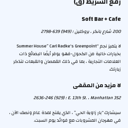
رفع الشريط (ق)
Soft Bar + Cafe
200 شارع بانكر ، بروكلين ؛ (949) 639-2798
لا يتميز نجم “Summer House” Carl Radke's Greenpoint
بخيارات خالية من الكحول-فهو يوفر أيضًا البضائع ذات
العلامات التجارية ، بما في ذلك القمصان والقبعات لتذكر
زيارتك.
لا مزيد من المقهى
352 E. 13th St. ، Manhattan ؛ (929) 246-2636
سيشارك “بار زاوية الحي” ، الذي يفتح لمدة عام ونصف الآن ،
في مهرجان المشروبات مع فوائد يوم السبت.