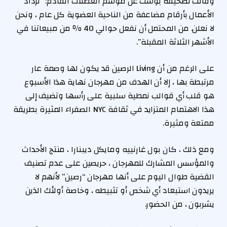
وقالت لصحيفة بوست عن موسم العطلات القادم: “تزداد
الأعمال بأرقام مضاعفة من الناحية العضوية كل عام ، ونحن
لا نعلن. من المحتمل أن نفعل حوالي 40 ٪ من مبيعاتنا في
الأشهر الثلاثة المقبلة”.
على الرغم من أن Living الرصين قد يكون لها وصمة عار
مرتبطة بها ، إلا أن الهدف من مهرجان نهاية هذا الأسبوع
هو قلب أي قوالب نمطية سلبية على رأسها وتضيف إلى
هذا الاهتمام المتزايد في ثقافة NYC الصفراء المثيرة بطريقة
ممتعة ومثيرة.
ومع ذلك ، كان بول غارنييه ومايكل ديبنارا ، منتج الأحداث
والمؤسس المشارك للمهرجان ، حريصين على عدم تصنيف
القضية طوال اليوم على أنها مهرجان “رصين” لأنهم لا
يريدون استبعاد أي شخص أو تثبيطه ، وخاصة أولئك الذين
يشربون ، من الحضور.