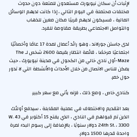
لإثبات أن سكان نيويورك مستعدون للمتعة دون حدوث
مخلفات محتملة في اليوم التالي ، إذا كانت لديهم الوسائل
المالية ، فسيكون لديهم قريبًا مكان معين للذهاب
والتواصل الاجتماعي بطريقة مقاومة للفرد.
لدى جاستن جورلاند ، وهو رائد أعمال لمدة 17 عامًا وأخصائيًا
اجتماعيًا مرخصًا ، قائمة انتظار بقيمة 2600 شخص لـ The
Maze-أول نادي خالي من الكحول في مدينة نيويورك ، حيث
يمكن للناس الاتصال من خلال الأحداث والأنشطة التي لا تدور
حول خمر.
كنادي خاص ، ومع ذلك ، فإنه يأتي مع سعر كبير.
بعد التقديم والاختطاف في عملية المقابلة ، سيدفع أولئك
الذين تم قبولهم في النادي ، الذي يفتح 15 أكتوبر في 43 W.
24th St. ، 3300 دولار سنويًا ، بالإضافة إلى رسوم البدء لمرة
واحدة قدرها 1500 دولار.