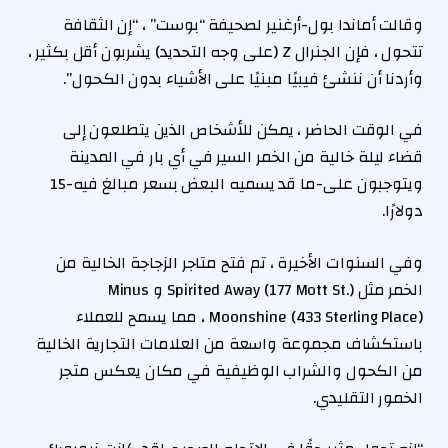
وقالت أماندا بول-أرغنير لصحيفة “بوست” ، “إن الثقافة
تتحول ، فإن الجنرال Z (على وجه التحديد) يشربون أقل بكثير ،
وأردنا أن ننشئ فيبيًا مبنيًا على الأشياء بدون الكحول”.
في الوقت الحاضر ، يمكن للأشخاص الذين يتطلعون إلى
قضاء ليلة خالية من الخمر السير في أي بار في المدينة
ويتوجبون على-ما قد يسميه البعض بسعر مبالغ فيه-15
دولارًا.
وفي السنوات الأخيرة ، تم فتح متاجر الزجاجة الخالية من
الخمر مثل Spirited Away (177 Mott St.) و Minus
Moonshine (433 Sterling Place) ، مما يسمح للعملاء
باستكشاف مجموعة واسعة من العلامات التجارية الخالية
من الكحول والشراب الوظيفية في مكان يعكس متجر
الخمور التقليدي.