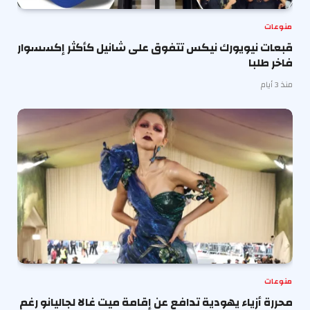
منوعات
قبعات نيويورك نيكس تتفوق على شانيل كأكثر إكسسوار
فاخر طلبا
منذ 3 أيام
منوعات
محررة أزياء يهودية تدافع عن إقامة ميت غالا لجاليانو رغم