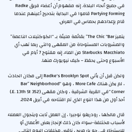
في جميع أنحاء البلدة. إنه مفهوم أن أعضاء فريق Radke
Partying Forming قاموا في البداية بتدحرج أعينهم عندما
قام بإعدادهم بحماس في العرض.
يتميز The Chic “Bar” بقائمة مليئة بـ “الكوكتيلات الناعمة”
والمشروبات المستوحاة من المقهى والتي ربما تهب أي
Starbucks Macchiato من الماء. إنه مفتوح 7 أيام في
الأسبوع وحتى يحفظ – كيف نيويورك منها.
ولكن قبل أن يأتي Radke's Brooklyn Spot إلى مكان الحادث
، لم يكن هناك More Cafe ، وهو “Bar” Neighborhood
Corner “في القرية الشرقية ، وكان مقهى (352 E. 13th St.)
أحد أول من هذا النوع الذي تم افتتاحه في أبريل 2024.
قال مالكها ، رودريغو نوجيرا ، إن العمل ثابت ويتجول العملاء
لأسباب مختلفة-سواء كان ذلك لإنجاز بعض الأعمال أو
للاسترخاء في جو بار مريح ، ناقص مخلفات اليوم التالي.