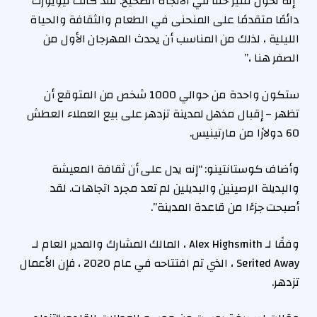
“إنه تحول مثير حقًا في الاتجاه الصحيح. لقد كانت نيويورك
دائمًا متقدمًا على المنحنى في الطعام والثقافة والحياة
الليلية ، لذلك من المناسب أن يحدث المهرجان الأول من
الصفر هنا ،”
ستكون واحدة من حوالي 1000 شخص من المتوقع أن
تظهر – إقبال مذهل لمدينة تزدهر على بيع العملاء العطش
60 دولارًا من مارتينيس.
وأضاف كوستانتينو: “إنه يدل على أن ثقافة المعيشة
والبديلة الرصينين والبديلين لم تعد مجرد اتجاهات. لقد
أصبحت جزءًا من قاعدة المدينة”.
وفقًا لـ Alex Highsmith ، المالك المشارك والمدير العام لـ
Serited Away ، الذي تم افتتاحه في عام 2020 ، فإن الأعمال
تزدهر.