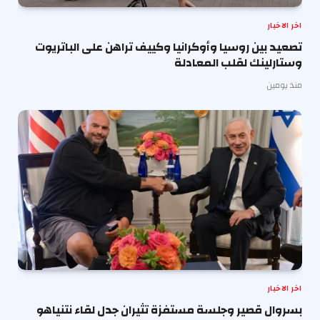
اخر الاخبار
تصعيد بين روسيا وأوكرانيا وكييف تراهن على الباتريوت
وستارلينك لقلب المعادلة
منذ يومين
اخر الاخبار
بسروال قصير وجلسة مستفزة تثيران جدل لقاء نتنياهو