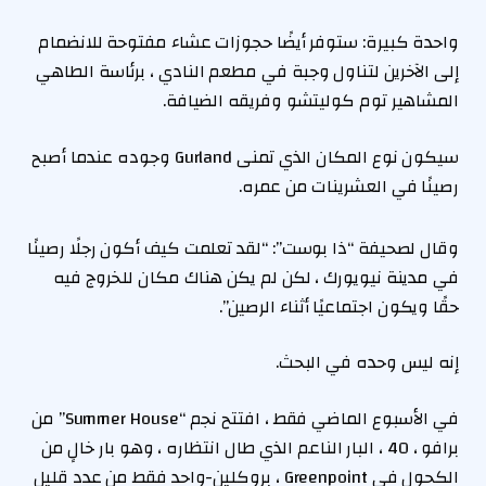
واحدة كبيرة: ستوفر أيضًا حجوزات عشاء مفتوحة للانضمام
إلى الآخرين لتناول وجبة في مطعم النادي ، برئاسة الطاهي
المشاهير توم كوليتشو وفريقه الضيافة.
سيكون نوع المكان الذي تمنى Gurland وجوده عندما أصبح
رصينًا في العشرينات من عمره.
وقال لصحيفة “ذا بوست”: “لقد تعلمت كيف أكون رجلًا رصينًا
في مدينة نيويورك ، لكن لم يكن هناك مكان للخروج فيه
حقًا ويكون اجتماعيًا أثناء الرصين”.
إنه ليس وحده في البحث.
في الأسبوع الماضي فقط ، افتتح نجم “Summer House” من
برافو ، 40 ، البار الناعم الذي طال انتظاره ، وهو بار خالٍ من
الكحول في Greenpoint ، بروكلين-واحد فقط من عدد قليل