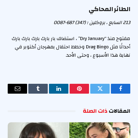
الطائر المحاكي
213 السابع ، بروكلين ؛ (347) 687-0087
مفتوح منذ “Dry January” ، استضاف بار بارك بارك بارك بارك
أحداثًا مثل Drag Bingo وخطط احتفال بمهرجان أكتوبر في
نهاية هذا الأسبوع ، وحتى الأحد.
فيسبوك
تويتر
بينتيريست
لينكدإن
Tumblr
البريد
الإلكترو
المقالات
ذات الصلة