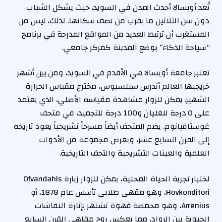
تُعد أوبسالا أحدث المدن في السويد، حيث يشكل الشباب
دون سن الثلاثين ما يقرب من نصف سكانها. لذلك، ليس من
المستغرب أن ترتبط العديد من المواقع المدرجة في برنامج
“سياحة الذكاء” بوضع المدينة كمركز جامعي.
تعتبر جامعة أوبسالا هي الأقدم في السويد، ومن بين أشهر
خريجيها العالم أندرس سيلسيوس، مخترع مقياس الحرارة
الشهير. يمكن للزوار مشاهدة مقياسه الأصلي، الذي يعتمد
على 0 درجة للغليان و100 درجة للتجميد، في متحف
غوستافيانوم. يضم المتحف أيضاً مسرحاً تشريحياً يعود تاريخه
إلى القرن السابع عشر، ويعرض مجموعة من الأدوات
العلمية والعينات التشريحية والتحف التاريخية.
لختبار تجربة الحياة المحلية، يمكن للزوار زيارة Ofvandahls
Hovkonditori، وهو مقهى طلابي تأسس عام 1878، أو
Arrenius، وهو محمصة قهوة تشتهر بإثارة النقاشات
الحيوية بين الرواد، مما يعكس روح مقاهي القرن السابع