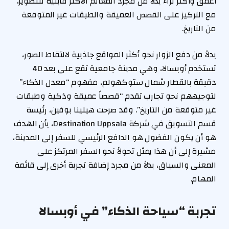
أعمق وأكثر ثراءً بدلاً من مجرد المعالم الأكثر قابلية للتصوير،
مع التركيز على القصص العميقة والطبقات غير المتوقعة
من التاريخ.
بدلاً من دفع الزوار نحو أكثر المواقع جاذبية لالتقاط الصور،
تستخدم أوبسالا، وهي مدينة جامعية تقع على بعد 40
دقيقة بالقطار شمال ستوكهولم، مفهوم “معدل الذكاء”
لتوجيههم نحو تجارب تقدم “قصصاً عميقة وذكية وطبقات
غير متوقعة من التاريخ”. وقد صرحت هيلينا بوفين، رئيسة
قسم التسويق في شركة Destination Uppsala، بأن الهدف
هو أن يكون الفضول هو الدافع الرئيسي للسفر إلى المدينة،
مشيرة إلى أن هذا يمثل تحولاً نحو السفر المرتكز على
المعنى والسياق، بدلاً من مجرد إضافة تجربة أخرى إلى قائمة
المهام.
تجربة “سياحة الذكاء” في أوبسالا