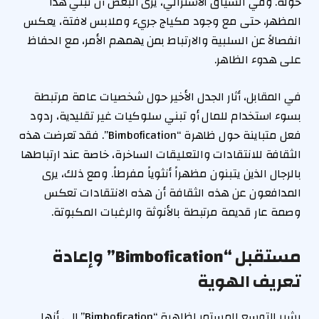
حوله. وفي السياق الأسترالي، يرى البعض أن تبني هذا
المظهر، حتى مع وجود مكياج جريء وملابس لافتة، يعكس
انفصالاً عن السلبية والارتباط بمن يهمهم الأمر، مع الحفاظ
على هدوء الظاهر.
في المقابل، أثار الجدل الأخير حول شخصيات عامة مرتبطة
بسوء استخدام للمال أو تبني سلوكيات غير تقليدية، ردود
فعل متباينة حول ظاهرة “Bimbofication”. فقد تعرضت هذه
الثقافة للانتقادات والتعليقات الساخرة، خاصة عند ارتباطها
بالرجال الذين يتبنون مظهراً أنثوياً مفرطاً. ومع ذلك، يرى
المدافعون عن هذه الثقافة أن هذه الانتقادات تعكس
وصمة عار قديمة مرتبطة بالأنوثة والرغبات المكبوتة.
مستقبل “Bimbofication” وإعادة
تعريف الهوية
يشير التوسع المستمر لظاهرة “Bimbofication” إلى أنها