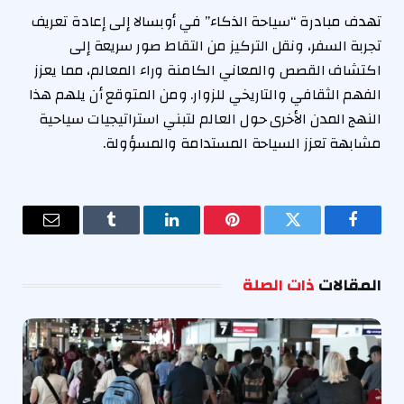
تهدف مبادرة “سياحة الذكاء” في أوبسالا إلى إعادة تعريف
تجربة السفر، ونقل التركيز من التقاط صور سريعة إلى
اكتشاف القصص والمعاني الكامنة وراء المعالم، مما يعزز
الفهم الثقافي والتاريخي للزوار. ومن المتوقع أن يلهم هذا
النهج المدن الأخرى حول العالم لتبني استراتيجيات سياحية
مشابهة تعزز السياحة المستدامة والمسؤولة.
فيسبوك
تويتر
بينتيريست
لينكدإن
Tumblr
البريد
الإلكترو
المقالات
ذات الصلة