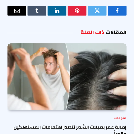
فيسبوك
تويتر
بينتيريست
لينكدإن
Tumblr
البريد
الإلكترو
المقالات
ذات الصلة
منوعات
إطالة عمر بصيلات الشعر تتصدر اهتمامات المستهلكين
عالمياً