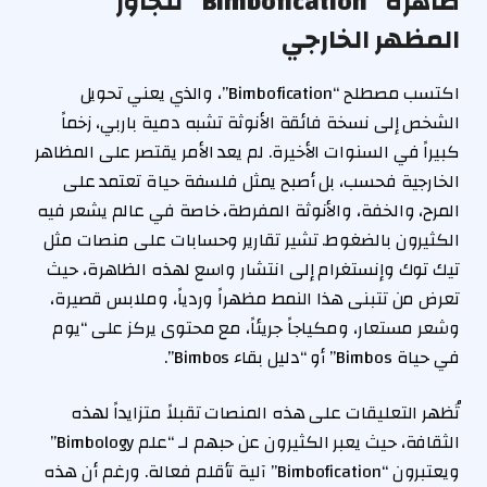
ظاهرة “Bimbofication” تتجاوز
المظهر الخارجي
اكتسب مصطلح “Bimbofication”، والذي يعني تحويل
الشخص إلى نسخة فائقة الأنوثة تشبه دمية باربي، زخماً
كبيراً في السنوات الأخيرة. لم يعد الأمر يقتصر على المظاهر
الخارجية فحسب، بل أصبح يمثل فلسفة حياة تعتمد على
المرح، والخفة، والأنوثة المفرطة، خاصة في عالم يشعر فيه
الكثيرون بالضغوط. تشير تقارير وحسابات على منصات مثل
تيك توك وإنستغرام إلى انتشار واسع لهذه الظاهرة، حيث
تعرض من تتبنى هذا النمط مظهراً وردياً، وملابس قصيرة،
وشعر مستعار، ومكياجاً جريئاً، مع محتوى يركز على “يوم
في حياة Bimbos” أو “دليل بقاء Bimbos”.
تُظهر التعليقات على هذه المنصات تقبلاً متزايداً لهذه
الثقافة، حيث يعبر الكثيرون عن حبهم لـ “علم Bimbology”
ويعتبرون “Bimbofication” آلية تأقلم فعالة. ورغم أن هذه