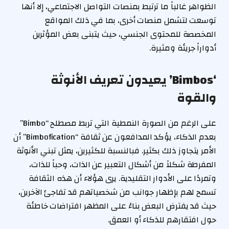
الظواهر غالباً ما ترتبط بمنصات التواصل الاجتماعي، إلا أنها
توسعت لتشمل منصات أخرى، بما في ذلك المواقع
المخصصة للمحتوى الجنسي، حيث يتبنى بعض المؤثرين
أدواراً جريئة ومثيرة.
‘Bimbos’ يعيدون تعريف الأنوثة
والقوة
على الرغم من الصورة النمطية التي تربط مصطلح “Bimbo”
بعدم الذكاء، يؤكد المدافعون عن ثقافة “Bimbofication” أن
الأمر يتجاوز ذلك بكثير. فبالنسبة للكثيرين، يمثل تبني الأنوثة
المفرطة شكلاً من أشكال التعبير عن الذات، وحباً للذات،
وتمردًا على الأدوار التقليدية. يرى هؤلاء أن هذه الثقافة
تسمح لهم بإظهار جوانب من شخصياتهم قد تفاجئ الآخرين،
حيث قد يفترض البعض بناءً على المظهر افتراضات خاطئة
حول افتقارهم للذكاء أو العمق.