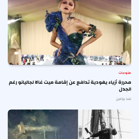
منوعات
محررة أزياء يهودية تدافع عن إقامة ميت غالا لجاليانو رغم
الجدل
منذ يومين