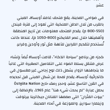
عشر.
في ضواحي المدينة، يقع متحف غاملا أوبسالا، المبني
بالقرب من تلال الدفن الملكية التي تعود إلى فترة فيندل
(550-800 م). يقدم المتحف معلومات عن تاريخ المنطقة
وأهميتها خلال عصر الفايكنج (800-1050 م)، عندما كانت
تُستخدم لتقديم القرابين للآلهة مثل ثور وأودين وفراير.
كجزء من برنامج “سياحة الذكاء”، قامت أوبسالا أيضاً بإنشاء
عرض متنقل يسلط الضوء على التفاصيل الصغيرة التي غالباً
ما يتجاهلها الزوار. يشمل ذلك لوح زجاجي غير مغسول في
كاتدرائية أوبسالا، يقدم لمحة عن شكل المبنى قبل تجديده
في القرن التاسع عشر، وحجر رصف خارج Östgöta Nation
يحمل عبارة “لم يحدث شيء هنا” عام 1965، بالإضافة إلى
“بيوت الفئران” التي صممها الفنانان جيكاترينا بيرتوفت
وزيلمارا سواريز، والموزعة في أنحاء المدينة.