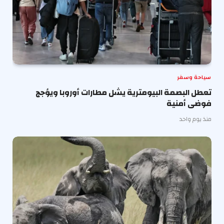
سياحة وسفر
تعطل البصمة البيومترية يشل مطارات أوروبا ويؤجج
فوضى أمنية
منذ يوم واحد