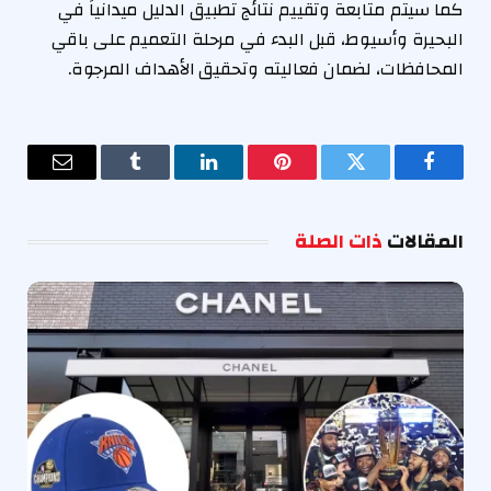
كما سيتم متابعة وتقييم نتائج تطبيق الدليل ميدانياً في
البحيرة وأسيوط، قبل البدء في مرحلة التعميم على باقي
المحافظات، لضمان فعاليته وتحقيق الأهداف المرجوة.
فيسبوك
تويتر
بينتيريست
لينكدإن
Tumblr
البريد
الإلكترو
المقالات
ذات الصلة