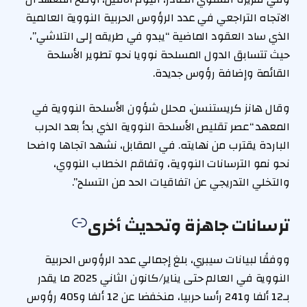
الاتجاه التراجعي في عدد الرؤوس الحربية النووية العالمية
الذي ساد العقود الماضية “يبدو في طريقه إلى التلاشي”،
حيث تتسابق الدول المسلحة نوويا نحو تطوير الأسلحة
القائمة وإضافة رؤوس جديدة.
وقال هانز كريستنسن، محلل شؤون الأسلحة النووية في
المعهد “عصر تقليص الأسلحة النووية الذي بدأ بعد الحرب
الباردة يقترب من نهايته. في المقابل، نشهد اتجاها واضحا
نحو نمو الترسانات النووية، وتفاقم الخطاب النووي،
والتخلي التدريجي عن اتفاقيات الحد من التسلح”.
ترسانات جاهزة وتحديث أخرى
ووفقًا لبيانات سيبري، بلغ إجمالي عدد الرؤوس الحربية
النووية في العالم حتى يناير/كانون الثاني 2025 ما يقدر
بـ12 ألفا و241 رأسا حربيا، منخفضا عن 12 ألفا و405 رؤوس