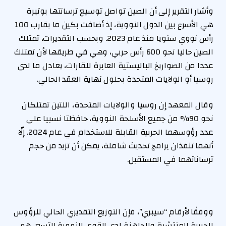
وأشار التقرير إلى أن الصين تواصل توسيع ترسانتها بوتيرة
هي الأسرع بين الدول النووية، إذ أضافت بكين ما يقارب 100
رأس نووي سنويا منذ عام 2023. وبحسب التقديرات، تمتلك
الصين حاليا نحو 600 رأس حربي، وهي في طريقها لأن تمتلك
عددا من الصواريخ الباليستية العابرة للقارات، يعادل ما لدى
روسيا أو الولايات المتحدة بحلول نهاية العقد الحالي.
وقال المعهد إن روسيا والولايات المتحدة، اللتين تمتلكان
نحو 90% من جميع الأسلحة النووية،‭‭ ‬‬حافظتا نسبيا على
عدد رؤوسهما الحربية القابلة للاستخدام في عام 2024. إلّا
أنهما تنفذان برامج تحديث شاملة، يمكن أن تزيد من حجم
ترساناتهما في المستقبل.
ووفقًا لأرقام “سيبري”، فإن التوزيع التقديري الحالي للرؤوس
الحربية المنتشرة والجاهزة لدى القوى النووية التسع، هو