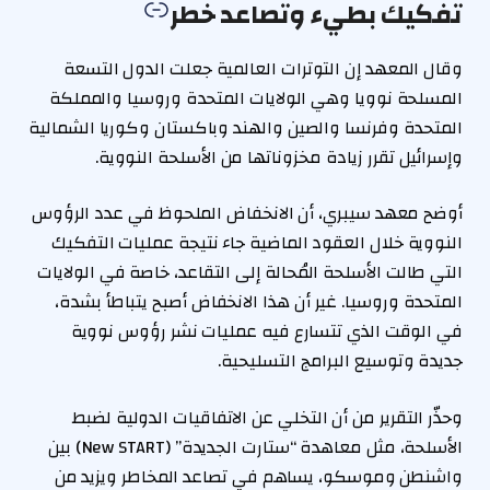
تفكيك بطيء وتصاعد خطر
وقال المعهد إن التوترات العالمية جعلت الدول التسعة
المسلحة نوويا وهي الولايات المتحدة وروسيا والمملكة
المتحدة وفرنسا والصين والهند وباكستان وكوريا الشمالية
وإسرائيل تقرر زيادة مخزوناتها من الأسلحة النووية.
أوضح معهد سيبري، أن الانخفاض الملحوظ في عدد الرؤوس
النووية خلال العقود الماضية جاء نتيجة عمليات التفكيك
التي طالت الأسلحة المُحالة إلى التقاعد، خاصة في الولايات
المتحدة وروسيا. غير أن هذا الانخفاض أصبح يتباطأ بشدة،
في الوقت الذي تتسارع فيه عمليات نشر رؤوس نووية
جديدة وتوسيع البرامج التسليحية.
وحذّر التقرير من أن التخلي عن الاتفاقيات الدولية لضبط
الأسلحة، مثل معاهدة “ستارت الجديدة” (New START) بين
واشنطن وموسكو، يساهم في تصاعد المخاطر ويزيد من