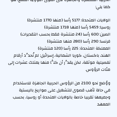
كما يلي:
الولايات المتحدة: 5177 رأسا (منها 1770 منتشرة)
روسيا: 5459 رأسا (منها 1718 منتشرة)
الصين: 600 رأسا (24 منتشرة فقط بحسب التقديرات)
فرنسا: 290 رأسا (280 منها منتشرة)
المملكة المتحدة: 225 رأسا (120 منتشرة)
الهند، باكستان، كوريا الشمالية، إسرائيل: لم تُحدَّد أرقام
تفصيلية موثقة، لكن يقدَّر أن كلًّا منها يمتلك عشرات إلى
مئات الرؤوس.
ووُضع نحو 2100 من الرؤوس الحربية الجاهزة للاستخدام
في حالة تأهب قصوى للتشغيل على صواريخ باليستية
وجميعها تقريبا خاصة بالولايات المتحدة أو روسيا، بحسب
المعهد.