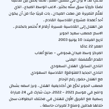
للاعبٍ فذّ، لا يزال في مقتبل العمر ، لكنّه يحمل بين قدميه
نضجًا كرويًا سبق سنّه بكثير ، لاعب الوسط المبدع ، الذي
تعلّم التمريرة من صمت الميدان ، بات قريبًا جدًا من أن يكون
أحد أعمدة مشروع القادسية القادم ..
من الهلال إلى القادسية مسيرة أرقام لا تُختصر بالكلام ..
الاسم: مصعب سعيد الجوير
تاريخ الميلاد: 10 يونيو 2003
العمر: 22 عامًا
المركز: وسط ميدان هجومي – صانع ألعاب
القدم المُفضلة: اليمنى
النادي السابق: الهلال السعودي
النادي الجديد (المتوقع): القادسية السعودي
مع الهلال حضور رغم الزحام
مصعب الجوير تخرّج من أكاديمية الهلال ، وبرز اسمه بشكل
واضح في موسم 2021 – 2022، حيث شارك في 24 مباراة
رسمية مع الفريق الأول للهلال في مختلف البطولات سجل
خلالها هدفين وصنع 3 تمريرات حاسمة ..