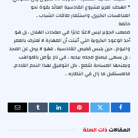
* الهدف: تعزيز مشروع القادسية العائد بقوة نحو
المنافسات الكبرى، واستثمار طاقات الشباب ..
خاتمة
مصعب الجوير ليس لاعبًا عابرًا في صفحات الهلال ، بل هو
أحد الوعود الكروية التي أثبتت أن المهارة لا تعترف بالعمر
واليوم ، حين يلبس قميص القادسية ، فهو لا يرحل عن المجد
، بل يسعى ليصنع مجده بيديه ، في نادٍ يؤمن بالمواهب
ويمنحها المساحة لتلمع ، كل التوفيق لهذا النجم القادم..
فالمستقبل ما زال في انتظاره ..
فيسبوك
تويتر
بينتيريست
لينكدإن
Tumblr
البريد
الإلكترو
المقالات
ذات الصلة