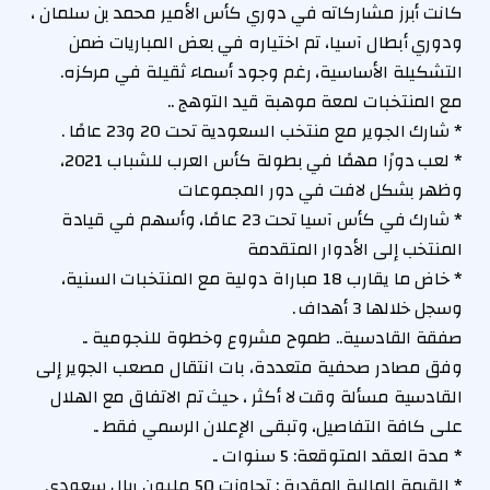
كانت أبرز مشاركاته في دوري كأس الأمير محمد بن سلمان ،
ودوري أبطال آسيا، تم اختياره في بعض المباريات ضمن
التشكيلة الأساسية، رغم وجود أسماء ثقيلة في مركزه.
مع المنتخبات لمعة موهبة قيد التوهج ..
* شارك الجوير مع منتخب السعودية تحت 20 و23 عامًا .
* لعب دورًا مهمًا في بطولة كأس العرب للشباب 2021،
وظهر بشكل لافت في دور المجموعات
* شارك في كأس آسيا تحت 23 عامًا، وأسهم في قيادة
المنتخب إلى الأدوار المتقدمة
* خاض ما يقارب 18 مباراة دولية مع المنتخبات السنية،
وسجل خلالها 3 أهداف .
صفقة القادسية.. طموح مشروع وخطوة للنجومية ..
وفق مصادر صحفية متعددة، بات انتقال مصعب الجوير إلى
القادسية مسألة وقت لا أكثر ، حيث تم الاتفاق مع الهلال
على كافة التفاصيل، وتبقى الإعلان الرسمي فقط ..
* مدة العقد المتوقعة: 5 سنوات ..
* القيمة المالية المقدرة : تجاوزت 50 مليون ريال سعودي