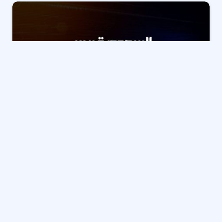
وضع القانون عقوبات واضحة لكل من يحاول التحايل بتقديم
بيانات غير صحيحة بغرض الحصول على معاش أو مستحقات
مالية دون وجه حق.
واعتبر قانون التأمين الاجتماعي أن هذه الأفعال جريمة
تستوجب المساءلة وتعرض صاحبها للحبس والغرامة.