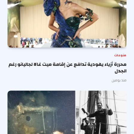
منوعات
محررة أزياء يهودية تدافع عن إقامة ميت غالا لجاليانو رغم
الجدل
منذ يومين