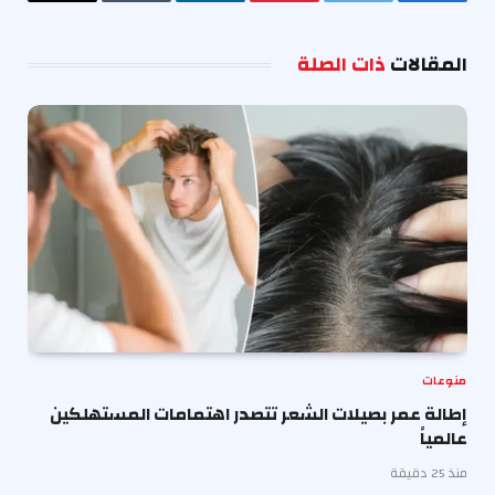
فيسبوك
تويتر
بينتيريست
لينكدإن
Tumblr
البريد
الإلكترو
المقالات
ذات الصلة
منوعات
إطالة عمر بصيلات الشعر تتصدر اهتمامات المستهلكين
عالمياً
منذ 25 دقيقة