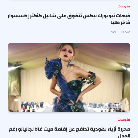
منوعات
قبعات نيويورك نيكس تتفوق على شانيل كأكثر إكسسوار
فاخر طلبا
منذ 21 ساعة
منوعات
محررة أزياء يهودية تدافع عن إقامة ميت غالا لجاليانو رغم
الجدل