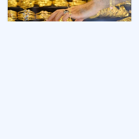
شهدت
أسعار الذهب في مصر
انخفاضًا حادًا بلغ 400 جنيه
لعيار 21 مقارنة بأعلى سعر سجله خلال الأيام الماضية عندما
لامس مستوى 5900 جنيه للجرام، في حين تراجع سعر الجنيه
الذهب بنحو 3200 جنيه دفعة واحدة، ليواصل المعدن الأصفر
مسار الهبوط المستمر الذي بدأه مع نهاية الأسبوع الماضي،
متأثرًا بحركة السوق العالمية وهدوء الطلب.
أسعار الذهب
أسعار الذهب اليوم الاثنين 27 أكتوبر 2025