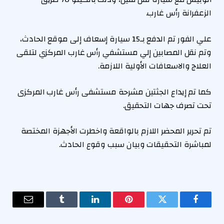
الزعفرانة رأس غارب.
علي الفور تم الدفع بـ15 سيارة إسعاف إلى موقع الحادث،
وتم نقل المصابين إلي مستشفي رأس غارب المركزي لتلقى
العلاج والاسعافات الأولية اللازمة.
كما تم إيداع الجثتين مشرحة مستشفى رأس غارب المركزى
تحت تصرف جهات التحقيق.
تم تحرير المحضر اللازم بالواقعة واخطرت الأجهزة المختصة
لمباشرة التحقيقات وبيان سبب وقوع الحادث.
فيسبوك
تويتر
بينتيريست
لينكدإن
Tumblr
البريد
الإلكترو