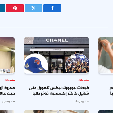
فيسبوك
تويتر
بينتيريس
منوعات
منوعات
ر
قبعات نيويورك نيكس تتفوق على
محررة أز
ً
شانيل كأكثر إكسسوار فاخر طلبا
ميت غالا 
منذ يوم واحد
منذ يومين