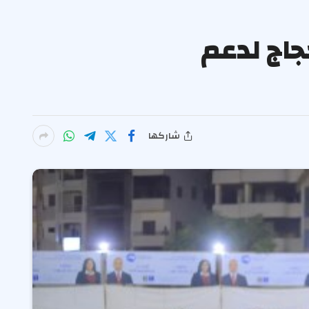
جاج لدعم
شاركها