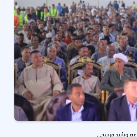
دعم وتأييد مرشحي