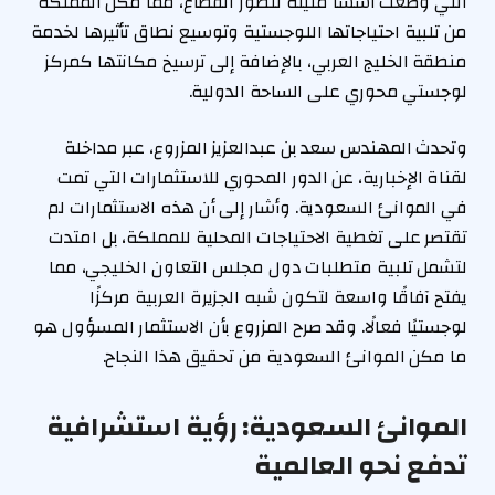
التي وضعت أسسًا متينة لتطور القطاع، مما مكّن المملكة
من تلبية احتياجاتها اللوجستية وتوسيع نطاق تأثيرها لخدمة
منطقة الخليج العربي، بالإضافة إلى ترسيخ مكانتها كمركز
لوجستي محوري على الساحة الدولية.
وتحدث المهندس سعد بن عبدالعزيز المزروع، عبر مداخلة
لقناة الإخبارية، عن الدور المحوري للاستثمارات التي تمت
في الموانئ السعودية. وأشار إلى أن هذه الاستثمارات لم
تقتصر على تغطية الاحتياجات المحلية للمملكة، بل امتدت
لتشمل تلبية متطلبات دول مجلس التعاون الخليجي، مما
يفتح آفاقًا واسعة لتكون شبه الجزيرة العربية مركزًا
لوجستيًا فعالًا. وقد صرح المزروع بأن الاستثمار المسؤول هو
ما مكن الموانئ السعودية من تحقيق هذا النجاح.
الموانئ السعودية: رؤية استشرافية
تدفع نحو العالمية