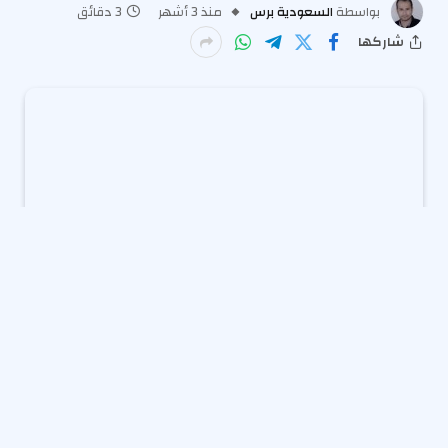
بواسطة
السعودية برس
منذ 3 أشهر
3 دقائق
شاركها
بدأت مدينة الحجاج والمعتمرين في الشقيق، بمنطقة
الجوف، استقبال ضيوف الرحمن القادمين عبر منفذ الحديثة
الحدودي بالقريات ومنفذ جديدة عرعر في الحدود الشمالية.
تأتي هذه الخطوة ضمن حزمة من الخدمات المصممة
لتسهيل رحلة الحج، تحت متابعة لصيقة من صاحب السمو