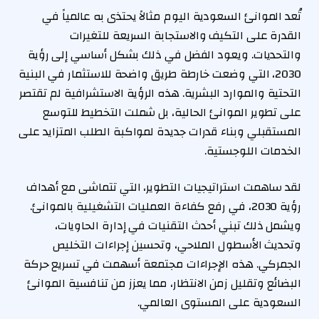
تُعد الموانئ السعودية اليوم مثالاً يحتذى به عالمياً في
القدرة على التكيف والاستجابة السريعة للتغيرات
والتحديات. ويعود الفضل في ذلك بشكل أساسي إلى رؤية
2030، التي وضعت خارطة طريق واضحة للاستثمار في البنية
التحتية والموارد البشرية. هذه الرؤية الاستشرافية لم تقتصر
على تطوير الموانئ الحالية، بل شملت التخطيط للتوسع
المستقبلي وبناء قدرات جديدة لمواكبة الطلب المتزايد على
الخدمات اللوجستية.
لقد ساهمت استراتيجيات التطوير، التي تتماشى مع أهداف
رؤية 2030، في رفع كفاءة العمليات التشغيلية بالموانئ.
ويشمل ذلك تبني أحدث التقنيات في إدارة الحاويات،
وتحديث الأسطول الملاحي، وتحسين إجراءات التخليص
الجمركي. هذه الإجراءات مجتمعة أسهمت في تسريع حركة
البضائع وتقليل زمن الانتظار، مما يعزز من تنافسية الموانئ
السعودية على المستوى العالمي.