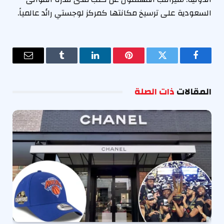
السعودية على ترسيخ مكانتها كمركز لوجستي رائد عالمياً.
فيسبوك
تويتر
بينتيريست
لينكدإن
Tumblr
البريد
الإلكترو
المقالات
ذات الصلة