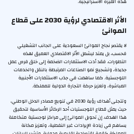
هذه الميزة الاستراتيجية.
الأثر الاقتصادي لرؤية 2030 على قطاع
الموانئ
لا يقتصر نجاح الموانئ السعودية على الجانب التشغيلي
فحسب، بل يمتد ليشمل الأثر الاقتصادي العميق لهذه
التطورات. فقد أدت الاستثمارات الضخمة إلى خلق فرص عمل
جديدة، وتشجيع نمو الصناعات المرتبطة بالنقل والخدمات
اللوجستية. كما ساهمت في جذب الاستثمارات الأجنبية
المباشرة، وتعزيز حركة التجارة الدولية للمملكة.
وتتجلى أهداف رؤية 2030 في تنويع مصادر الدخل الوطني،
حيث يمثل قطاع اللوجستيات أحد الركائز الأساسية لتحقيق
هذا الهدف. إن تحويل الموانئ إلى مراكز لوجستية متكاملة
يساهم في زيادة الإيرادات غير النفطية، وتعزيز مكانة
المملكة كقوة اقتصادية إقليمية ودولية. وتشير البيانات