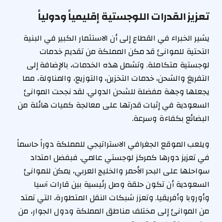
تعزيز القدرات اللوجستية إقليمياً ودولياً
يشير الخبراء في القطاع إلى أن الاستثمار الكبير في البنية
التحتية للموانئ قد مكن المملكة من تقديم خدمات
لوجستية متكاملة. وتشمل هذه الخدمات، بالإضافة إلى
التفريغ والشحن، خدمات التخزين، والتوزيع، والمناولة، مما
يجعلها وجهة مفضلة للشحن الدولي. لقد نجحت الموانئ
السعودية في إثبات قدرتها على معالجة كميات هائلة من
البضائع بكفاءة وسرعة.
ويلعب الموقع الجغرافي الاستراتيجي للمملكة دوراً حاسماً
في تعزيز دورها كمركز لوجستي عالمي. فبفضل امتداد
سواحلها على البحر الأحمر والخليج العربي، يمكن للموانئ
السعودية أن تكون حلقة وصل رئيسية بين قارات آسيا
وأوروبا وأفريقيا. وتعزز شبكات النقل المتطورة، التي تمتد
من الموانئ إلى مختلف مناطق المملكة ودول الجوار، من