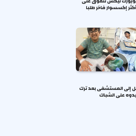
يويورك نيكس تتفوق على
كثر إكسسوار فاخر طلبا
ل إلى المستشفى بعد ترك
دوه على الشباك