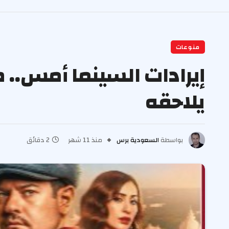
منوعات
إيرادات السينما أمس.. ض
يلاحقه
بواسطة
السعودية برس
منذ 11 شهر
2 دقائق