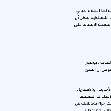
روفونات YH-L500A المزدوجة المدمجة لها استلام صوتي
 اللاسلكية يمكن أن
يمكنك الالتفاف على
YH صوتًا دقيقًا ومفصلًا للغاية ، بوضوح
م من أن المدى
الصوتية ، الأخدود ، والانفتاح) ،
لإعدادات المسبقة
 إجراء تعديلاتك من
ات ، مع إعطاء