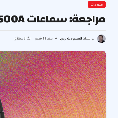
منوعات
مراجعة: سماعات Yamaha YH-L500A
بواسطة
السعودية برس
منذ 11 شهر
3 دقائق