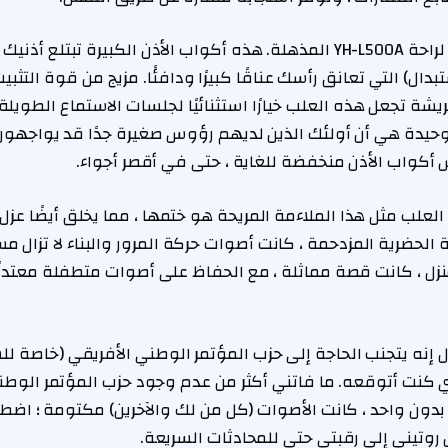
لا شيء من هذا يعدك لراحة YH-L500A المذهلة. هذه أكواب الأذن الكبيرة تبتل
تبدال) التي تعانق رأسك عناقًا كبيرًا ودافئًا. مزيج من قوة التث
يشة تجعل هذه العلب خيارًا استثنائيًا لجلسات الاستماع الطويلة ، 
لوحيدة هي أن أولئك الذين لديهم رؤوس صغيرة جدًا قد يواجهون
أكواب الأذن منخفضة للغاية ، حتى في أقصر أجواء.
لعلب مثل هذا الملاءمة المريحة هو ختمها ، مما يخلق أيضًا عزل
 الحضرية المزدحمة ، كانت أصوات حركة المرور والبناء لا تزال م
زل ، كانت قصة مماثلة ، مع الحفاظ على أصوات متطفلة معتدلً
 إنه يتجنب الحاجة إلى حزب المؤتمر الوطني الأفريقي (خاصة لل
كنت أتوقعه. ما فاتني أكثر من عدم وجود حزب المؤتمر الوطن
ون واحد ، كانت الأصوات (كل من لك والآخرين) مكتومة ؛ اض
وتيني إلى رقبتي حتى للمحادثات السريعة.