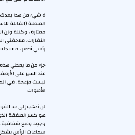
المبطنة (القابلة للاس
ممتازة ، وكتلة وزن الر
النظارات. ملاحظتي ا
رأسي أصغر ، فستجلس 
جزء من ما يعطي هذه ا
عند السير على الأرصفة
ليست مزعجة. في المن
الأصوات.
لن أذهب إلى حد القول
هو كسر الصفقة الذي 
وجود وضع شفافية. بد
سماعات الرأس بشكل ر