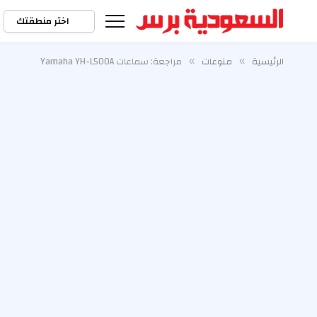
اختر منطقتك
الرئيسية
منوعات
مراجعة: سماعات Yamaha YH-L500A
»
»