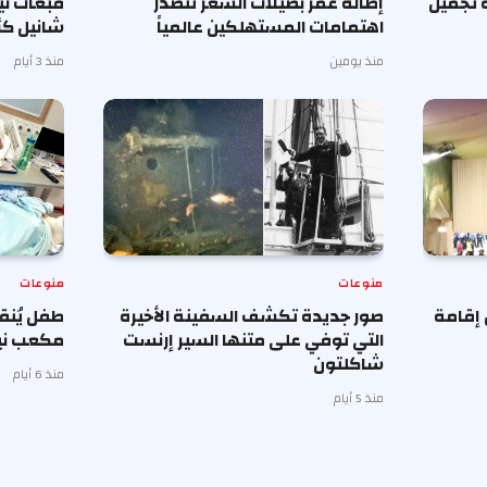
 تجميل
إطالة عمر بصيلات الشعر تتصدر
قبعات ن
اهتمامات المستهلكين عالمياً
شانيل كأ
منذ يومين
منذ 3 أيام
منوعات
منوعات
 إقامة
صور جديدة تكشف السفينة الأخيرة
طفل يُنق
التي توفي على متنها السير إرنست
مكعب ني
شاكلتون
منذ 6 أيام
منذ 5 أيام