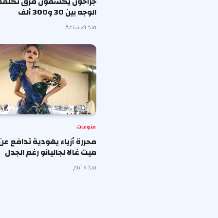
جراحون يكشفون فرق تكلفة
الوجه بين 30 و300 ألف
منذ 21 ساعة
منوعات
محررة أزياء يهودية تدافع عن
ميت غالا لجاليانو رغم الجدل
منذ 4 أيام