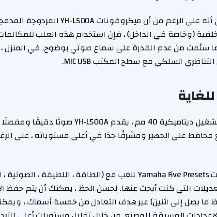
لسوء الحظ ، هذا يعني أنه على الرغم من أن ميك
خلفية (وخاصة في الداخل) ، فإن استخدام هذه العلب للمكالمات
ما سئمت من عدم القدرة على سماع صوتي بوضوح. في المنزل ، 
لتناظري السلكي مع سطح المكتب MIC USB.
لغاية
مزودًا بزوج من برامج تشغيل ديناميكية 40 مم ، يقدم -L500A
 محافظ على الجهير ومشرقًا جدًا في أعلى مستوياته ، على الرغ
يمنحك تطبيق سماعات Yamaha Five Presets للعب مع (الطاقة ، اللطيفة ، 
تعديلات التي كنت أبحث عنها. لحسن الحظ ، يمكنك أن يتم حفظ ا
ما يصل إلى اثنين) عبر هدف التعادل من خمسة أسماك ، ويمكنك
الإعدادات المسبقة للمصنع. من خلال تقليل مستويات أعلى التردد