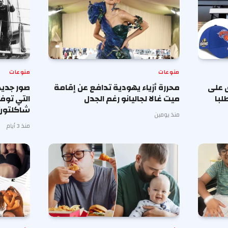
منوعات
منوعات
 على
محررة أزياء يهودية تدافع عن إقامة
صور جديد
لبا
ميت غالا لجاليانو رغم الجدل
التي توف
شاكلتون
منذ يومين
منذ 3 أيام