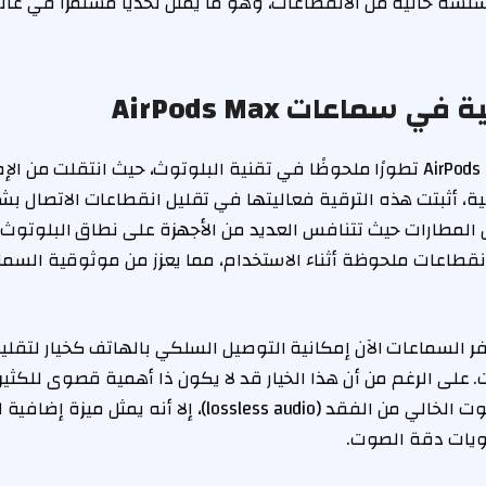
لسة خالية من الانقطاعات، وهو ما يمثل تحديًا مستمرًا في عال
 سماعات AirPods Max
لية، أثبتت هذه الترقية فعاليتها في تقليل انقطاعات الاتصال ب
 المطارات حيث تتنافس العديد من الأجهزة على نطاق البلوتوث. 
قطاعات ملحوظة أثناء الاستخدام، مما يعزز من موثوقية السم
فر السماعات الآن إمكانية التوصيل السلكي بالهاتف كخيار لتقليل
لى الرغم من أن هذا الخيار قد لا يكون ذا أهمية قصوى للكثير
الفرق الكامل مع الصوت الخالي من الفقد (lossless audio)، إل
ويات دقة الصوت.