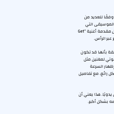
 اختبارها، وفقًا للعديد من
الموسيقى التي
تعتمد على خطوط بيس (basslines) قوية. حتى الأنغام المليئة بالإيقاع والتفاصيل، مثل مقدمة أغنية “Get
 لنقاط الصوت العالية (highs) في سماعات AirPods Max السابقة بأنها قد تكون
وتي لمغنين مثل
ظهار السرعة
ل رائع، مع تفاصيل
يارات لمعادلة الصوت (EQ) قابلة للتعديل يدويًا. هذا يعني أن
ه بشكل أكبر.