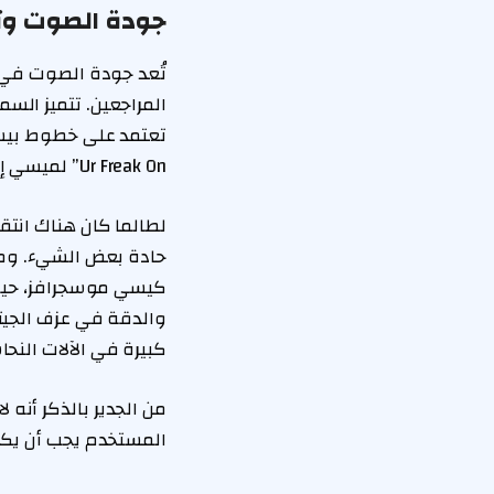
جودة الصوت وتج
المراجعين. تتميز ال
Ur Freak On” لميسي إليوت، تم تقديمها بوضوح ودون تشويش، مع اهتزاز ملموس يمر عبر الرأس.
حادة بعض الشيء. ومع
كيسي موسجرافز، حيث 
والدقة في عزف الجيتا
كبيرة في الآلات النحاسية في أغاني مثل “
المستخدم يجب أن يكو