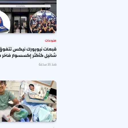
منوعات
قبعات نيويورك نيكس تتفوق
شانيل كأكثر إكسسوار فاخر ط
منذ 15 ساعة