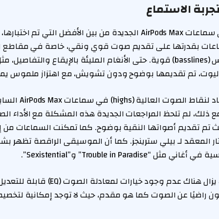
ربة الاستماع
تُعد جودة الصوت في سماعات AirPods Max الجديدة من بين الأفضل التي تم
سماعات بقدرتها على تقديم صوت قوي ونقي، خاصة في مقاطع 
لطالما كان هناك انتقاد
 ذلك، لم تلحظ المراجعات الجديدة هذه المشكلة مع الأداء الص
تم تقديم أصواتها النقية بوضوح. كما تمكنت السماعات من إ
ر المعقد لـ بيلي سترينجز. كما أن الموسيقى الراقصة تظهر بشك
Trouble in Paradise” و”Sexistential”.
من الجدير بالذكر أنه لا يزال هناك عدم وجود خ
ن راضيًا عن الصوت كما هو مقدم، حيث لا توجد إمكانية لتخصيص