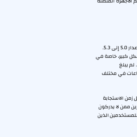
م الأجهزة المتصلة
شهدت سماعات AirPods Max تطورًا ملحوظًا في تقنية البلوتوث، حيث انتقلت من الإصدار 5.0 إلى 5.3.
شكل كبير، خاصة في
لم يبلغ
اعات في مختلف
 زمن الاستجابة
ين ممن لا يدركون
ا أنه يمثل ميزة إضافية للمستخدمين الذين