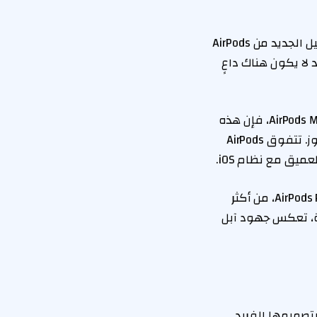
يكمن السؤال الرئيسي للكثير من المستخدمين الحاليين في ما إذا كان التحديث إلى الجيل الجديد من AirPods
لتقييمات، إذا كنت تمتلك بالفعل الجيل الأول من AirPods Max، فقد لا يكون هناك داعٍ
أما بالنسبة للمستخدمين الذين يمتلكون هاتف آيفون ويفكرون في شراء سماعات AirPods Max، فإن هذه
السماعات تقدم خيارًا قويًا ومميزًا، خاصة عند مقارنتها ببدائل مثل سماعات سوني وبوز. تتفوق AirPods
تأتي السماعات مع مجموعة جديدة من الترقيات البرمجية، مما يجعلها، إلى جانب AirPods Pro 3، من أكثر
ومترابطة، تعكس جهود آبل
ة كبيرة للمظهر، تظل سماعات AirPods Max تحتفظ بتصميمها الفريد