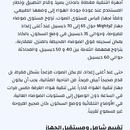
أجهزة التنقية مغطاة بالدخان بصرياً. وقام التطبيق بإخطار
المستخدم عند عودة جودة الهواء إلى وضعها الطبيعي.
وفقاً لجهاز قياس مستوى الصوت، تراوح مستوى ضوضاء
جهاز Mighty2 حول 65 إلى 70 ديسيبل عند أعلى إعداد
للمروحة، وحوالي 35 ديسيبل في وضع السكون، بالكاد
يمكن تسجيله فوق الضوضاء المحيطة بالمنزل. للمقارنة،
يتراوح همهمة الثلاجة بين 40 و 50 ديسيبل، والمحادثة
حوالي 60 ديسيبل.
حتى عند أعلى إعداد، لم يكن الصوت مزعجاً بشكل مفرط، بل
قدم ضجيجاً أبيض مريحاً. من الناحية المثالية، يجب أن يكون
جهاز تنقية الهواء قادراً على تنقية هواء الغرفة خمس مرات
في الساعة دون الوصول إلى مستويات الضوضاء العالية.
في الأوضاع التلقائية ووضع السكون، كان ضجيج المروحة
غير مسموع تقريباً.
تقييم شامل ومستقبل الجهاز