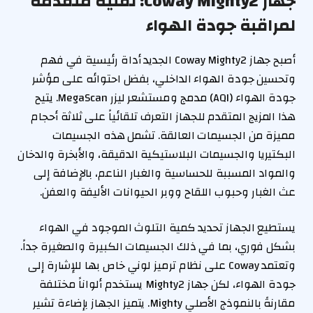
جهاز Coway Mighty2: تقنية متقدمة
لمراقبة جودة الهواء
أصبح جهاز Coway Mighty2 الجديد أداة رئيسية في فهم
وتحسين جودة الهواء الداخلي، بفضل احتوائه على مؤشر
جودة الهواء (AQI) مدمج ومستشعر ليزر MegaScan. يتيح
هذا المزيج المتقدم للجهاز التعرف تلقائياً على ثلاثة أحجام
مميزة من الجسيمات العالقة. تشمل هذه الجسيمات
البكتيريا والجسيمات البلاستيكية الدقيقة، والأبخرة والدخان
والمواد المسببة للحساسية والغبار الناعم، بالإضافة إلى
عث الغبار وحبوب اللقاح ووبر الحيوانات الأليفة والعفن.
يستطيع الجهاز تحديد كمية التلوث الموجود في الهواء
بشكل فوري، بما في ذلك الجسيمات الكبيرة والصغيرة جداً.
وتعتمد Coway على نظام ترميز لوني خاص بها للإشارة إلى
جودة الهواء، لكن جهاز Mighty2 يستخدم ألواناً مختلفة
مقارنةً بالنموذج الأصلي Mighty. يتميز الجهاز بإضاءة تشير