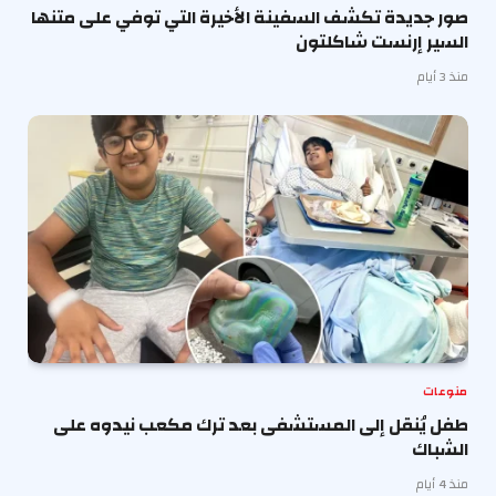
صور جديدة تكشف السفينة الأخيرة التي توفي على متنها
السير إرنست شاكلتون
منذ 3 أيام
منوعات
طفل يُنقل إلى المستشفى بعد ترك مكعب نيدوه على
الشباك
منذ 4 أيام