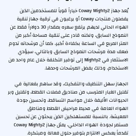
يُعد جهاز Coway Mighty2 خياراً قوياً للمستخدمين الذين
يفضلون منتجات Coway أو يرغبون في ترقية جهاز تنقية
الهواء الحالي لديهم. يرتفع سعره بمقدار 30 دولاراً فقط عن
النموذج السابق، ولكنه قادر على تنقية مساحة أكبر من
المتر المربع في الساعة بكفاءة أكبر، كما أن مرشحاته تدوم
ضعف مدة مرشحات النموذج السابق. وبالتالي، سيؤدي
الاستثمار في Mighty2 إلى توفير التكلفة خلال عام واحد من
الاستخدام، وذلك بفضل المرشحات وحدها.
الجهاز سهل التنظيف والتفكيك، وقد ساهم بفعالية في
تقليل الغبار المترسب من صناديق فضلات القطط، وتقليل وبر
الحيوانات الأليفة خلال مواسم التساقط، وتحسين جودة
الهواء العامة في محيط مراحيض القطط ومناطق
المعيشة. بالنسبة للمستهلكين الذين يبحثون عن تحسين
مستمر لجودة الهواء الداخلي، يمثل جهاز Coway Mighty2
تقدماً يعكس الالتزام بتوفير حلول فعالة ومبتكرة.