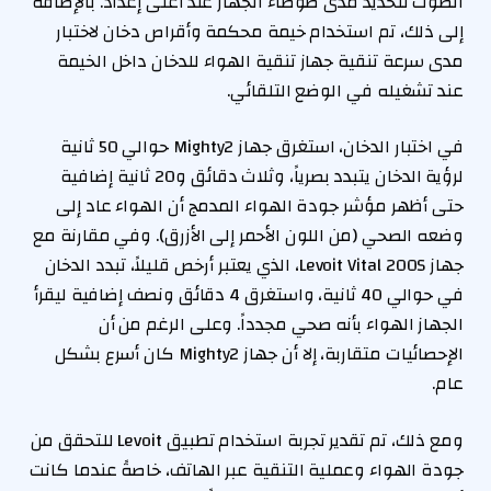
الصوت لتحديد مدى ضوضاء الجهاز عند أعلى إعداد. بالإضافة
إلى ذلك، تم استخدام خيمة محكمة وأقراص دخان لاختبار
مدى سرعة تنقية جهاز تنقية الهواء للدخان داخل الخيمة
عند تشغيله في الوضع التلقائي.
في اختبار الدخان، استغرق جهاز Mighty2 حوالي 50 ثانية
لرؤية الدخان يتبدد بصرياً، وثلاث دقائق و20 ثانية إضافية
حتى أظهر مؤشر جودة الهواء المدمج أن الهواء عاد إلى
وضعه الصحي (من اللون الأحمر إلى الأزرق). وفي مقارنة مع
جهاز Levoit Vital 200S، الذي يعتبر أرخص قليلاً، تبدد الدخان
في حوالي 40 ثانية، واستغرق 4 دقائق ونصف إضافية ليقرأ
الجهاز الهواء بأنه صحي مجدداً. وعلى الرغم من أن
الإحصائيات متقاربة، إلا أن جهاز Mighty2 كان أسرع بشكل
عام.
ومع ذلك، تم تقدير تجربة استخدام تطبيق Levoit للتحقق من
جودة الهواء وعملية التنقية عبر الهاتف، خاصةً عندما كانت