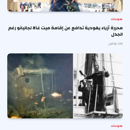
منوعات
محررة أزياء يهودية تدافع عن إقامة ميت غالا لجاليانو رغم
الجدل
منذ يومين
منوعات