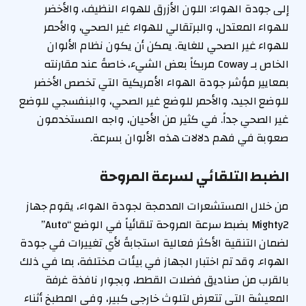
إلى جودة الهواء: اللون الأزرق للهواء النظيف، والأخضر
للهواء المعتدل، والبرتقالي للهواء غير الصحي، والأحمر
للهواء غير الصحي للغاية. يمكن أن يكون نظام الألوان
الخاص بـ Coway مربكاً بعض الشيء، خاصةً عند مقارنته
بمعايير مؤشر جودة الهواء الأمريكية التي تخصص الأخضر
للوضع الجيد، والأحمر للوضع غير الصحي، والبنفسجي للوضع
غير الصحي جداً. في كثير من الأحيان، واجه المستخدمون
صعوبة في فهم دلالات هذه الألوان بسرعة.
الضبط التلقائي لسرعة المروحة
من خلال المستشعرات المدمجة لجودة الهواء، يقوم جهاز
Mighty2 بضبط سرعة المروحة تلقائياً في الوضع “Auto”
لضمان التنقية الأكثر فعالية استجابةً لأي تغييرات في جودة
الهواء. وقد تم اختبار الجهاز في بيئات مختلفة، بما في ذلك
بالقرب من صناديق فضلات القطط، وبجوار نافذة غرفة
المعيشة التي تتعرض لتلوث خارجي كبير، وفي المطبخ أثناء