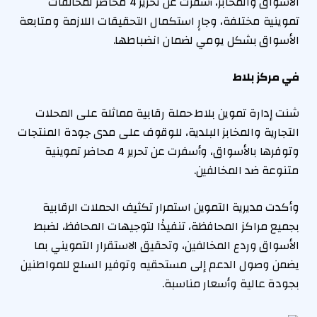
الأسواق والمخابز، أسفرت عن تحرير 4 محاضر لمخالفات
تموينية مختلفة، وجارٍ استكمال التحقيقات اللازمة ومتابعة
الأسواق بشكل يومي لضمان انضباطها.
في مركز بلاط
شنت إدارة تموين بلاط حملة رقابية مماثلة على المحلات
التجارية والمخابز البلدية، للوقوف على مدى جودة المنتجات
وتوفرها بالأسواق، وأسفرت عن تحرير 4 محاضر تموينية
متنوعة ضد المخالفين.
وأكدت مديرية التموين استمرار تكثيف الحملات الرقابية
بجميع مراكز المحافظة، تنفيذًا لتوجيهات المحافظ، لضبط
الأسواق وردع المخالفين، وتحقيق الاستقرار التمويني بما
يضمن وصول الدعم إلى مستحقيه وتوفير السلع للمواطنين
بجودة عالية وأسعار مناسبة.