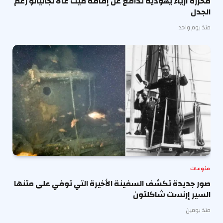
محررة أزياء يهودية تدافع عن إقامة ميت غالا لجاليانو رغم
الجدل
منذ يوم واحد
منوعات
صور جديدة تكشف السفينة الأخيرة التي توفي على متنها
السير إرنست شاكلتون
منذ يومين