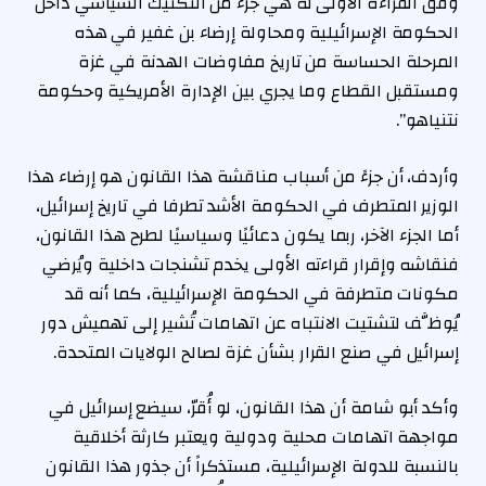
وفق القراءة الأولى له هي جزء من التكتيك السياسي داخل
الحكومة الإسرائيلية ومحاولة إرضاء بن غفير في هذه
المرحلة الحساسة من تاريخ مفاوضات الهدنة في غزة
ومستقبل القطاع وما يجري بين الإدارة الأمريكية وحكومة
نتنياهو”.
وأردف، أن جزءً من أسباب مناقشة هذا القانون هو إرضاء هذا
الوزير المتطرف في الحكومة الأشد تطرفا في تاريخ إسرائيل،
أما الجزء الآخر، ربما يكون دعائيًا وسياسيًا لطرح هذا القانون،
فنقاشه وإقرار قراءته الأولى يخدم تشنجات داخلية ويُرضي
مكونات متطرفة في الحكومة الإسرائيلية، كما أنه قد
يُوظَّف لتشتيت الانتباه عن اتهامات تُشير إلى تهميش دور
إسرائيل في صنع القرار بشأن غزة لصالح الولايات المتحدة.
وأكد أبو شامة أن هذا القانون، لو أُقرّ، سيضع إسرائيل في
مواجهة اتهامات محلية ودولية ويعتبر كارثة أخلاقية
بالنسبة للدولة الإسرائيلية، مستذكراً أن جذور هذا القانون