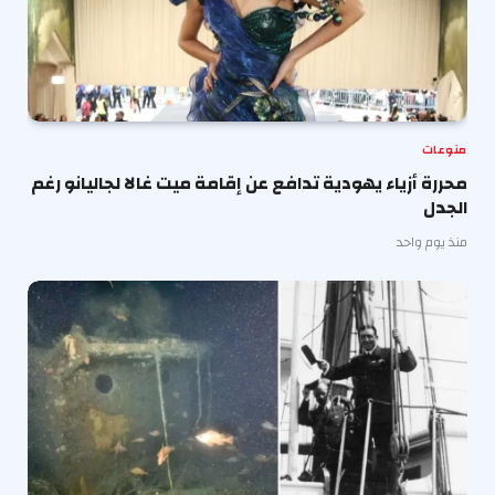
منوعات
محررة أزياء يهودية تدافع عن إقامة ميت غالا لجاليانو رغم
الجدل
منذ يوم واحد