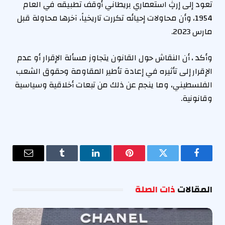
تعود إلى إرثٍ استعماري بريطاني أُوقف تطبيقه في العام
1954، وأن محاولات إحيائه تكررت تاريخياً، آخرها محاولة قبل
مارس 2023.
وأكد ، أن النقاش حول القانون يتجاوز مسألة الإقرار أو عدم
الإقرار إلى تأثيره في إعادة تأطير المقاومة وحقوق الشعب
الفلسطيني، وما ينجم عن ذلك من تبعات أخلاقية وسياسية
وقانونية.
فيسبوك
تويتر
بينتيريست
لينكدإن
Tumblr
البريد
الإلكترو
المقالات
ذات الصلة