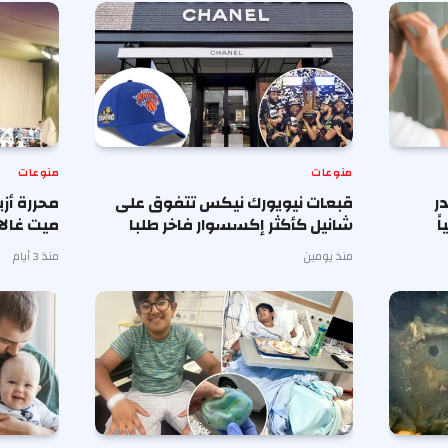
منوعات
منوعات
ر
قبعات نيويورك نيكس تتفوق على
محررة أز
ً
شانيل كأكثر إكسسوار فاخر طلبا
ميت غالا 
منذ يومين
منذ 3 أيام