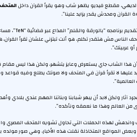
لديهي، مقطع فيديو يظهر شاب وهو يقرأ القرآن داخل
المتحف 
 القرآن ومحدش يقدر يزايد علينا”.
وقال “الديهي” خلال تقديم برن
تحف الناس مش هتقدر تكلم، هو أنت تبتزني علشان تقرأ القرآن، 
أو عربيتك”.
 هذا الشاب جاي يستعرض وعايز يتشهر، ولكن هذا ليس مقام قرا
د عليها لا تقرأ قرآن في المتحف ولا صوتك يطلع وفيه قواعد 
لعالمية”.
د آثار ولكن لابد أن يبهر شبابنا وبناتنا المهم عندي بلادي وأ
 من العالم وهذا ما نعمقه ونأكده”.
واندهش لهذه الحملات التي تحاول تشويه المتحف المصري والل
بعض المواقع المتخاذلة نقلت هذه الأخبار، وهي صور مولده با