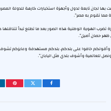
 بها لجان تابعة لدول وأجهزة استخبارات كارهة للدولة المصري
مما تقوم به مصر”.
 تضرب الهوية الوطنية هذه الصور بعد ما تطلع تبدأ تتناقلها د
هر حصان أصيل”.
 وأقولكم خافوا على بلدكم، بلدكم مستهدفة وعايزكم تشوفو
ل للعالمية وأشوف بلدي مثل اليابان”.
فيسبوك
تويتر
بينتيريس