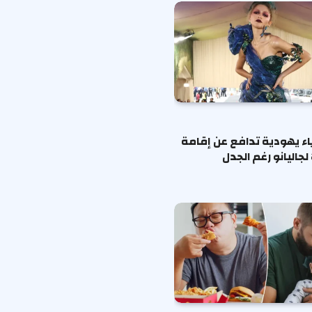
ياء يهودية تدافع عن إقامة
لجاليانو رغم الجدل