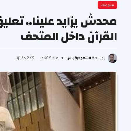
منوعات
محدش يزايد علينا.. تعل
القرآن داخل المتحف
بواسطة
السعودية برس
منذ 9 أشهر
2 دقائق