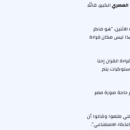
المصري
الكبير، قائلًا
امجه “بالورقة والقلم” المذاع عبر فضائية “TeN”، مساء الاثنين، “هو فاكر
هذا ليس مكان قراءة
ءة القرآن إحنا
وسلوكيات يتم
هم حاجة صورة مصر
ي طلعوا وقالوا أن
لذكاء الاصطناعي”.