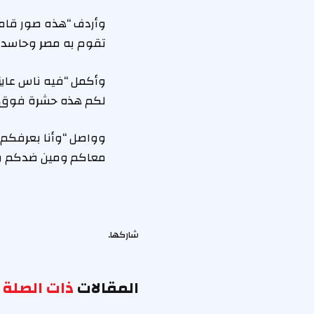
وأردف “هذه صور قامت
تقوم به مصر وحاسدة 
وأكمل “فيه ناس عايزة
لكم هذه حشرة فوق ظ
وواصل “وأنا بعرفكم
معاكم ومين ضدكم ونص
شاركها.
المقالات
ذات الصلة