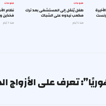
منوعات
منوعات
أخيرة
طفل يُنقل إلى المستشفى بعد ترك
نظام الأ
إرنست
مكعب نيدوه على الشباك
فخذين وب
منذ 5 أيام
منذ 7 أيام
يًا”: تعرف على الأزواج ال