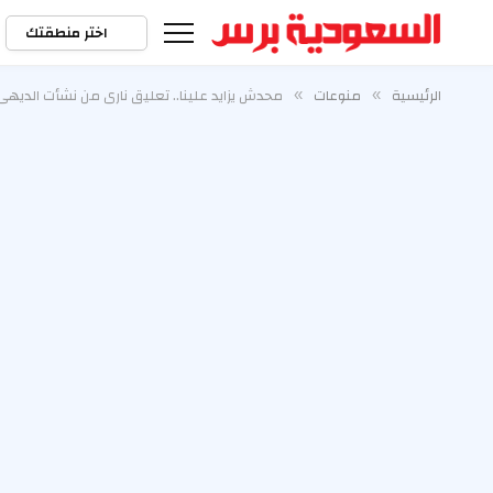
اختر منطقتك
الرئيسية
منوعات
محدش يزايد علينا.. تعليق ناري من نشأت الديهي
»
»