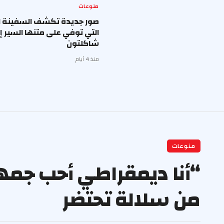
منوعات
صور جديدة تكشف السفينة ال
التي توفي على متنها السير 
شاكلتون
منذ 4 أيام
منوعات
“أنا ديمقراطي أحب جمهور
من سلالة تحتضر