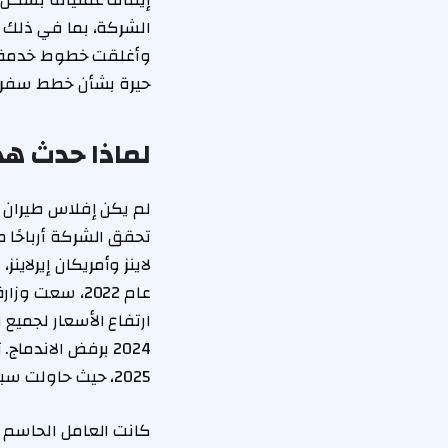
إيقاف عملياته بشكل ف
وأغلقت خطوط خدمة ال
حيرة بشأن خطط سفر
لماذا حدث هذا
لم يكن إفلاس طيران سب
لاينز وأمريكان إيرلا
عام 2022، سع
ارتفاع الأسعار لجمي
2025، حيث حاولت سبيريت إنقاذ نفسها بتقليص عدد الموظفين، والمسارات، والرحلات.
كانت العامل الحاسم ا