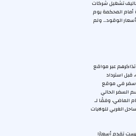
ر. وتشكل أسعار الوقود وحدها أكثر من 25% من تكاليف تشغيل شركات
ة أمام المحكمة يوم
أسعار الوقود… ولم
 تذاكرهم عبر مواقع
 قبل استرداد
رة سفر في موقع
موسم السفر الحالي
نسبة 15% تقريبًا مقارنة بالعام الماضي، وفقًا لـ
لساحل الغربي للولايات
يست تقدم أسعارًا