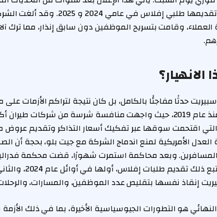
وري يوم السبت. يأتي هذا الإعلان بعد سنوات من التحديات الم
الشركة، بما في ذلك تقديمها طلبي إفلاس في عامي
عملاء، وقامت بتسريح الموظفين دون سابق إنذار، مما ترك آل
هم.
 الانهيار؟
يريت حدثًا مفاجئًا بالكامل، بل كان نتيجة لتراكم الأزمات على
تحقق الشركة أرباحًا منذ عام 2019، حيث واجهت منافسة شرسة من شركات طير
ينز، التي اقتحمت سوقها عبر تفكيك أسعار التذاكر وتقديم عرو
ت وزارة العدل الأمريكية لمنع اندماج الشركة مع جيت بلو، بحجة أن 
ع المسافرين. وبعد محاكمة استمرت شهورًا، قضت محكمة فدرالي
2024 برفض الاندماج. تبع ذلك ت
لنهائي هو التطورات الجيوسياسية الأخيرة، بما في ذلك الأزمة