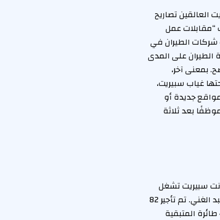
 العالقين تصاريح
 “مقابلات عمل
ت شركات الطيران في
 الطيران على المدى
. بمعنى آخر،
تها غياب سبيريت،
مواقع جديدة أو
ن عمل خارج قطاع الطيران. في طلب الإفلاس، اقترحت سبيريت الاحتفاظ بـ 40 موظفًا بعد ثلاثة
انت سبيريت تشغل
أسطولًا مكونًا فقط من طائرات إيرباص A320، وهي طائرة “شعبية جدًا”، حسبما ذكر عبد الغني. تم تأجير 82
طائرة من أصل 131 طائرة في أسطول سبيريت وستتم إعادتها إلى المؤجرين؛ أما الـ 49 طائرة المتبقية