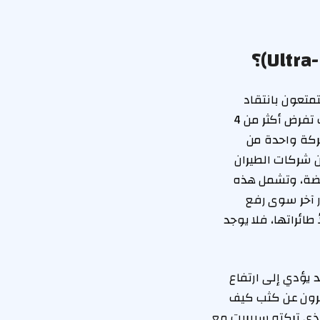
متعون بانتقاد
سبيريت – نهجها في فرض رسوم على الأمتعة، وسياستها بخصوص المياه (حيث كانت تفرض أكثر من 4
شركة واحدة من
 دولار. يقول عبد الغني إن شركات الطيران
فضة، وتشمل هذه
ر آخر سوى رفع
طائراتها، فلا يوجد
 يؤدي إلى ارتفاع
فرون عن كثب كيف
لذي تركته سبيريت مع