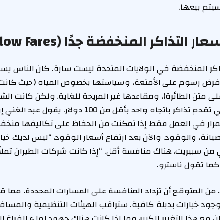
يتم بيعها.
لتذاكر المنخفضة جدًا (Ultra-low Fares)؟
اكر المنخفضة في الولايات المتحدة ليست سارة. كان الناس يست
على متن الطائرة)، ومقاعدها غير المريحة للغاية. ولكن كانت ال
القلائل المتناقصة التي تقدم تذاكر باتجاه واحد بأقل من 100
مرار في العمل فقط إذا تمكنت من الحفاظ على تكاليفها منخ
صيانة، والوقود. والآن بعد ارتفاع أسعار الوقود، “ليس لديك خيا
ٍ من سبيريت، هناك منافسة أقل. “إذا كانت شركات الطيران تملأ 
كما تقول ناسترو.
ن المتوقع أن تزداد المنافسة على المسارات المحددة، مما قد
وجود خيارات بديلة كافية. ستراقب الهيئات التنظيمية والمسا
 مع هذا التغيير الكبير، وما إذا كانت هناك جهود لملء الفراغ ا