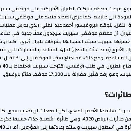
وع، عرضت معظم شركات الطيران الأمريكية على موظفي سبيريت
عودة إلى ديارهم. كما عرض العديد منهم على موظفي سبيريت
رة النقل. يتوقع البروفيسور أحمد عبد الغني، الذي يدرس عمليا
طيران، أن معظم موظفي سبيريت سيجدون عملًا جديدًا في صناعة
خسرتها سبيريت سيتم استبدالها بشركات طيران أخرى،” كما أوضح
 الأخرى (وقد بدأت بالفعل) لملء المقاعد والمسارات التي فتح
للمساعدة. ومع ذلك، قد يحتاج بعض الموظفين إلى الانتقال ل
البحث ع
م ضئيل مقارنة بالـ 17,000 موظف متأثر بالإغلاق.
طائرات؟
سبيريت بغلافها الأصفر المبهج، لكن المعدات لن تذهب سدى. ك