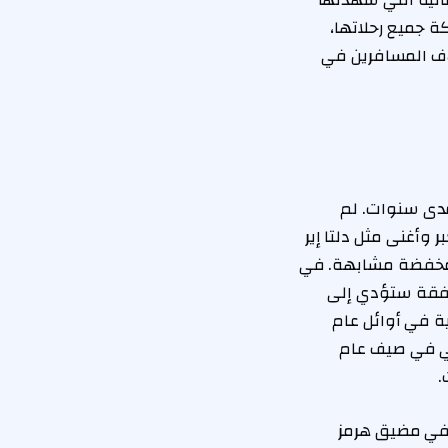
الية التي شهدتها
 2024 و 2025. وقد ألغت الشركة جميع رحلاتها،
اف المسافرين في
 مدى سنوات. لم
ان أكبر وأغنى مثل دلتا إير
ض مخفضة مشابهة. في
الصفقة ستؤدي إلى
ة في أوائل عام
قديم طلبات إفلاس، أولها في أوائل عام 2024، والثاني في صيف عام
 في مضيق هرمز