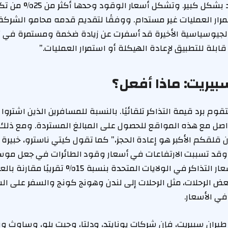
وارتفاع أسعار الوقود بشكل كبي
مرار العمليات غير مستدام. ووفقًا لتقديم قدمه محامو الشرك
اث الجيوسياسية الأخيرة قد أسفرت عن زيادة ضخمة ومستمرة في 
ابلة للتطبيق لإعادة الهيكلة أو استمرار العمليات.”
سبيريت: ماذا أفعل؟
وم برد قيمة التذاكر تلقائيًا. بالنسبة للمسافرين الذين اشتروا
اصل مع هذه المواقع للحصول على المبالغ المستردة. ومع ذلك،
ن قلقكم الأكبر هو إعادة الحجز،” كما تقول كيتي ناسترو، خبي
وض الطيران Going. وقد تسببت الارتفاعات في أسعار وقود الطائرات في جعل 
صعبًا، حيث ارتفعت أسعار التذاكر في الولايات المتحدة ب
 وتشهد بعض الرحلات، مثل الرحلات إلى لندن وهونج كونج والسفر على ا
في الأسعار.
طيران سبيريت، فإن شركات يونايتد، ودلتا، وجيت بلو، وساوث و