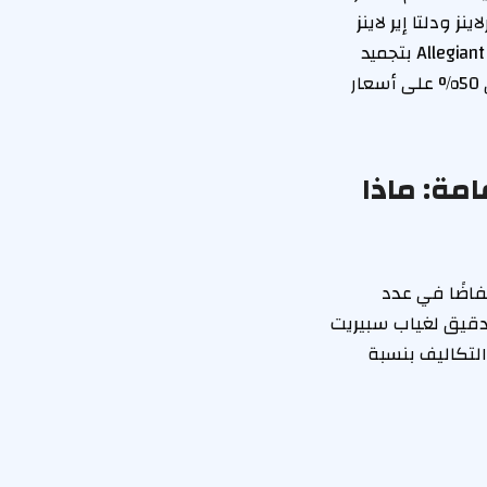
ز ودلتا إير لاينز
أسعارًا مخفضة على المسارات التي كانت تشهد ازدحامًا كبيرًا مع سبيريت، وقد قامت Allegiant بتجميد
الأسعار على المسارات التي كانت مشتركة مع سبيريت. وتقدم Frontier خصمًا يصل إلى 50% على أسعار
مة: ماذا
فاضًا في عدد
الدقيق لغياب سبيريت
التكاليف بنسبة