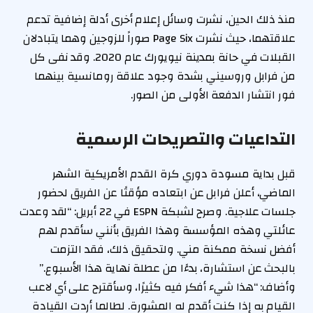
منذ ذلك الحين، نشرت وسائل إعلام أخرى أدلة إضافية تدعم
علاقتهما، حيث نشرت Page Six صوراً للزوجين وهما يتبادلان
القبلات في حانة بمدينة نيويورك عام 2020. وقد نفى كل
من فرابل وروسيني بشدة وجود علاقة رومانسية بينهما
فور انتشار الدفعة الأولى من الصور.
التداعيات والتصريحات الرسمية
قبل بداية مسودة دوري كرة القدم الأمريكية الشهر
الماضي، أعلن فرابل عن ابتعاده مؤقتًا عن الفريق لحضور
جلسات علاجية. وصرح لشبكة ESPN في 22 أبريل: “لقد وعدت
عائلتي وهذه المؤسسة وهذا الفريق بأنني سأقدم لهم
أفضل نسخة ممكنة مني. ولتحقيق ذلك، فقد التزمت
بالبحث عن استشارة، بدءًا من عطلة نهاية هذا الأسبوع.”
وأضاف: “هذا شيء أفكر فيه كثيرًا، وسأقترح على أي لاعب
القيام به إذا كنت أقدم له المشورة. لطالما أردت القيادة