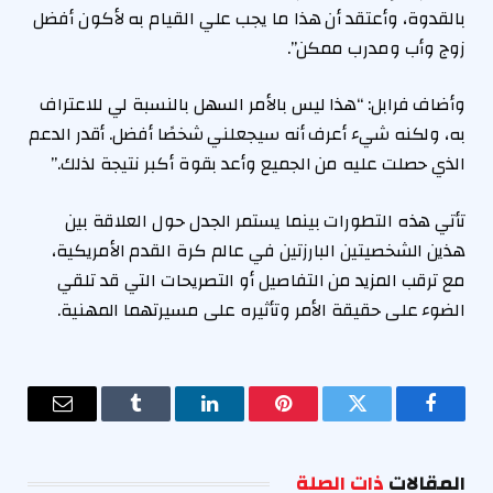
بالقدوة، وأعتقد أن هذا ما يجب علي القيام به لأكون أفضل
زوج وأب ومدرب ممكن”.
وأضاف فرابل: “هذا ليس بالأمر السهل بالنسبة لي للاعتراف
به، ولكنه شيء أعرف أنه سيجعلني شخصًا أفضل. أقدر الدعم
الذي حصلت عليه من الجميع وأعد بقوة أكبر نتيجة لذلك.”
تأتي هذه التطورات بينما يستمر الجدل حول العلاقة بين
هذين الشخصيتين البارزتين في عالم كرة القدم الأمريكية،
مع ترقب المزيد من التفاصيل أو التصريحات التي قد تلقي
الضوء على حقيقة الأمر وتأثيره على مسيرتهما المهنية.
فيسبوك
تويتر
بينتيريست
لينكدإن
Tumblr
البريد
الإلكترو
المقالات
ذات الصلة