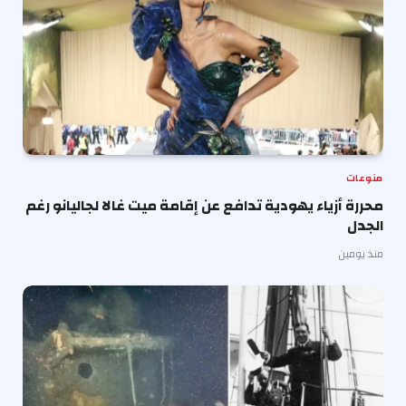
منوعات
محررة أزياء يهودية تدافع عن إقامة ميت غالا لجاليانو رغم
الجدل
منذ يومين