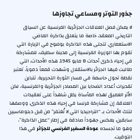
جذور التوتر ومساعي تجاوزها
لا يمكن فصل العلاقات الجزائرية الفرنسية عن السياق
التاريخي المعقد، خاصة ما يتعلق بذاكرة الماضي
الاستعماري. تتجلى هذه الذاكرة بوضوح في الزيارة التي
تقوم بها الوزيرة الفرنسية إلى مدينة سطيف، للمشاركة
في إحياء ذكرى أحداث 8 مايو 1945. هذه الأحداث، التي
طالبت فيها الجزائر بالاستقلال وشهدت قمعاً دموياً، تعتبر
نقطة تحول حاسمة في مسار الثورة التحريرية. تتباين
تقديرات أعداد الضحايا بين المصادر الجزائرية والفرنسية، لكن
الأثر العميق لهذه المأساة يظل شاهداً على تعقيدات
العلاقة. إن مشاركة فرنسا في إحياء هذه الذكرى، ووصفها
لتلك الأحداث بـ “التراجيديا التي لا تُغتفر” من قبل دبلوماسيين
سابقين، يعكس جهوداً صادقة في إطار “عمل الذاكرة”،
وهو ما تجسده
عودة السفير الفرنسي للجزائر
في هذا
التوقيت.