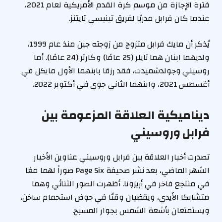
فترة الإجازة من موسم كرة القدم الأمريكية لعام 2021،
عندما كان فرابل مدربًا لفريق تينيسي تايتنز.
يُذكر أن مايك فرابل متزوج من زوجته جين منذ عام 1999،
ولديهما ابنان هما تايلر (25 عامًا) وكارتر (24 عامًا). أما
روسيني وجولدشميدت، فقد رزقا بابنهما الأول مايكل في
أغسطس 2021، وابنهما الثاني جوي في أكتوبر 2022.
ديناميكية العلاقة المزعومة بين
فرابل وروسيني
تصدرت أخبار العلاقة بين فرابل وروسيني عناوين الأخبار
الشهر الماضي، بعد نشر صحيفة Page Six صوراً لهما معًا
في منتجع فاخر في أريزونا. أظهرت الصور الثنائي وهما
متشابكا الأيدي، ويقضيان وقتًا في حوض استحمام ساخن،
ويستمتعان بأشعة الشمس بجوار المسبح.