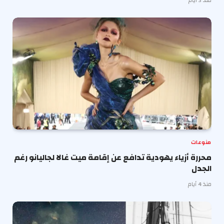
منذ 3 أيام
منوعات
محررة أزياء يهودية تدافع عن إقامة ميت غالا لجاليانو رغم
الجدل
منذ 4 أيام