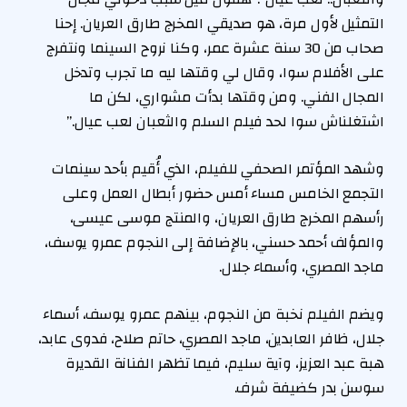
التمثيل لأول مرة، هو صديقي المخرج طارق العريان. إحنا
صحاب من 30 سنة عشرة عمر، وكنا نروح السينما ونتفرج
على الأفلام سوا، وقال لي وقتها ليه ما تجرب وتدخل
المجال الفني. ومن وقتها بدأت مشواري، لكن ما
اشتغلناش سوا لحد فيلم السلم والثعبان لعب عيال.”
وشهد المؤتمر الصحفي للفيلم، الذي أُقيم بأحد سينمات
التجمع الخامس مساء أمس حضور أبطال العمل وعلى
رأسهم المخرج طارق العريان، والمنتج موسى عيسى،
والمؤلف أحمد حسني، بالإضافة إلى النجوم عمرو يوسف،
ماجد المصري، وأسماء جلال.
ويضم الفيلم نخبة من النجوم، بينهم عمرو يوسف، أسماء
جلال، ظافر العابدين، ماجد المصري، حاتم صلاح، فدوى عابد،
هبة عبد العزيز، وآية سليم، فيما تظهر الفنانة القديرة
سوسن بدر كضيفة شرف.