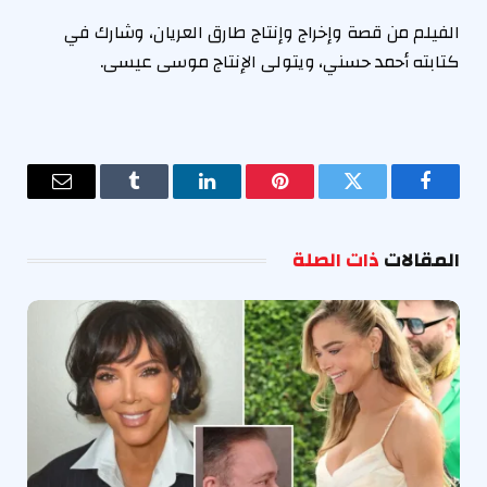
الفيلم من قصة وإخراج وإنتاج طارق العريان، وشارك في
كتابته أحمد حسني، ويتولى الإنتاج موسى عيسى.
فيسبوك
تويتر
بينتيريست
لينكدإن
Tumblr
البريد
الإلكترو
المقالات
ذات الصلة