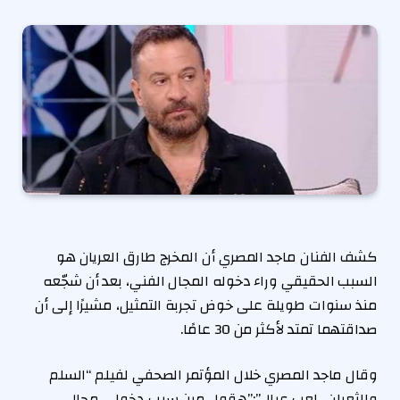
كشف الفنان ماجد المصري أن المخرج طارق العريان هو
السبب الحقيقي وراء دخوله المجال الفني، بعد أن شجّعه
منذ سنوات طويلة على خوض تجربة التمثيل، مشيرًا إلى أن
صداقتهما تمتد لأكثر من 30 عامًا.
وقال ماجد المصري خلال المؤتمر الصحفي لفيلم “السلم
والثعبان.. لعب عيال”:”هقول مين سبب دخولي مجال