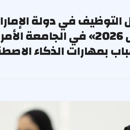
UAE) تطلق برنامج «أجيال 2026» في الجا
اب بمهارات الذكاء الاصط