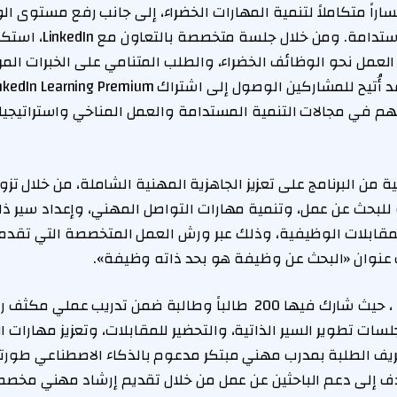
اراً متكاملاً لتنمية المهارات الخضراء، إلى جانب رفع مستوى ا
المهنية المرتبطة بالاست
عمل نحو الوظائف الخضراء، والطلب المتنامي على الخبرات المر
هم في مجالات التنمية المستدامة والعمل المناخي واستراتيجيا
ة من البرنامج على تعزيز الجاهزية المهنية الشاملة، من خلال تزو
للبحث عن عمل، وتنمية مهارات التواصل المهني، وإعداد سير ذاتي
للمقابلات الوظيفية، وذلك عبر ورش العمل المتخصصة التي تقد
عنوان «البحث عن وظيفة هو بحد ذاته وظيفة».
واختُتم البرنامج مؤخراً ، حيث شارك فيها 200 طالباً وطالبة ضمن تدريب 
ات تطوير السير الذاتية، والتحضير للمقابلات، وتعزيز مهارات ا
عريف الطلبة بمدرب مهني مبتكر مدعوم بالذكاء الاصطناعي طور
ف إلى دعم الباحثين عن عمل من خلال تقديم إرشاد مهني مخصص 