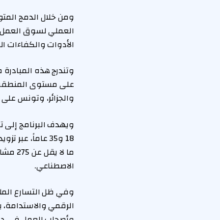
ومن خلال الدمج المتوا
العملي لسوق العمل، 
الأدوات والكفاءات ا
وتندرج هذه المبادرة 
على مستوى المنطقة ف
والجزائر، وتونس على 
18 و35 عاماً، 
ما لا
الاصطناعي.
وفي ظل التسارع المل
الرقمي والاستدامة، 
وأصحاب العمل في دولة