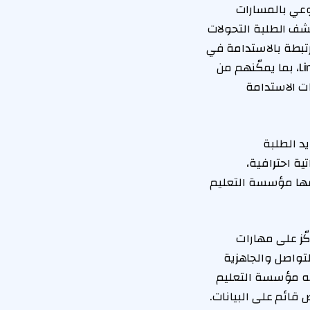
لوعي بالمسارات
دامة. ومن خلال جلسة متخصصة بالتعاون مع LinkedIn، استكشف الطلبة التحولات
تبطة بالاستدامة في
الاقتصاد الإماراتي. وقد أُتيح للمشاركين الوصول إلى اشتراك LinkedIn Learning Premium، بما يمكّنهم من
ت الاستدامة
يد الطلبة
ة احترافية،
مها مؤسسة التعليم
عملي مكثف ركّز على مهارات
لتواصل والجاهزية
ته مؤسسة التعليم
قائم على البيانات.