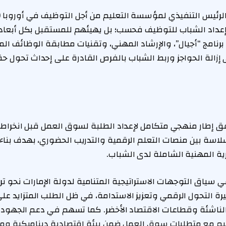
إعداد الشباب للتوظيف فحسب؛ بل يهيئهم للمستقبل بكل أبعاده
نامج “أجيال”، والإرشاد المهني، وتقنيات مطابقة الوظائف الم
إزالة الحواجز وربط الشباب بالفرص القادرة على إحداث تحول 
فق إطار منهجي متكامل لإعداد الطلبة لسوق العمل قبل انخراطه
اسة بين منصات التعلم الرقمية والتدريب الحضوري، بهدف بناء
ية المهنية الشاملة لدى الشباب.
ي سياق التوجهات الاستراتيجية المتنامية لدولة الإمارات نحو ت
ة التحول الرقمي وتعزيز الاستدامة، في ظل الطلب المتزايد عل
لناشئة وقطاعات الاقتصاد الأخضر. كما تسهم في دعم الجهود ا
يم مع متطلبات سوق العمل ضمن بيئة اقتصادية ديناميكية ومتغ