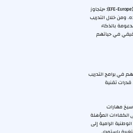
وقالت دينا دندشلي، الرئيس التنفيذي لمؤسسة التعليم من أجل التوظيف في أوروبا (EFE-Europe): «يتجاوز
. ومن خلال التدريب
دعومة بالذكاء
حقيقي في حياتهم
م في برامج التدريب
 قدرات تقنية
رسيخ مهارات
ى الكفاءات المؤهلة
لوطنية الرامية إلى
يرة باستمرار.