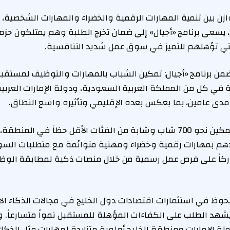
زن بين تنمية المهارات الرقمية والخضراء والمهارات الشخصية، إ
يسعى برنامج «أجيال» إلى ضمان تخرج الطلبة وهم يمتلكون حزم
لتي تؤهلهم للتميز في سوق عمل شديد التنافسية.
ضمن برنامج «أجيال: تمكين الشباب بالمهارات والتوظيف لمستقبل 
ي كل من المملكة العربية السعودية، ودولة الإمارات العربية
مدى عامين، بما يعكس بعده الإقليمي وتأثيره واسع النطاق.
ويهدف البرنامج إلى تمكين نحو 700 شاب وشابة من الفئات الأقل حظاً في ا
عبر تزويدهم بمهارات رقمية وخضراء ومهنية متوائمة مع متطلبات 
 يقل عن 275 مشاركاً على فرص عمل رسمية من خلال منصات ذكية لمطابقة ا
حوظ في استثمارات اقتصادات دول الخليج في مجالات الذكاء ال
يشهد الطلب على الكفاءات المؤهلة للمستقبل نمواً متسارعاً. 
 الإمارات ومنطقة الخليج أولوية متزايدة لمهارات مثل الذكا