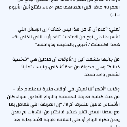
العمر 40 عامًا، قبل انفصالهما عام 2024. يفتتح ألين الألبوم
بـ (…)
تغني: “أعلم أن أيًا من هذا ليس خطأك / إن الرسائل التي
تشعر بها هي نوع من الاعتداء”. “لقد رأيت النص الخاص بك،
هكذا اكتشفت / أخبرني بالحقيقة ودوافعه.”
من جانبها كشفت ألين ل
الأوقات
أن مادلين هي “شخصية
خيالية” وهي مكونة من عدة أشخاص، وليست تمثيلاً
لشخص واحد محدد.
وقالت: “أشعر أننا نعيش في أوقات مثيرة للاهتمام حقًا –
من حيث كيفية تعريفنا للحميمية والزواج الأحادي، سواء كان
الأشخاص قابلين للتصرف أم لا”. “إن الطريقة التي نتعامل بها
مع بعضنا البعض تتغير كبشر. فالكثير من الشابات لم يعدن
يجدن فكرة الزواج أو حتى العلاقة طويلة الأمد جذابة بعد