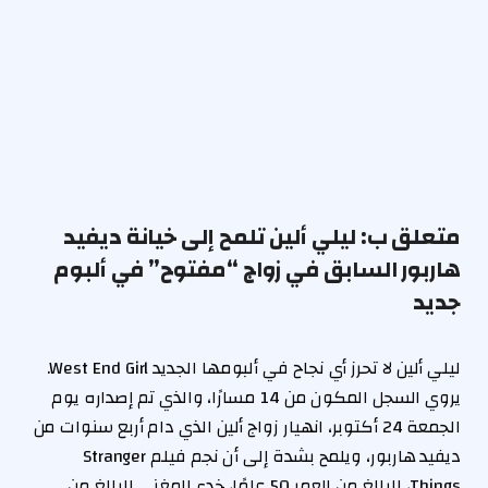
متعلق ب:
ليلي ألين تلمح إلى خيانة ديفيد
هاربور السابق في زواج “مفتوح” في ألبوم
جديد
ليلي ألين لا تحرز أي نجاح في ألبومها الجديد West End Girl.
يروي السجل المكون من 14 مسارًا، والذي تم إصداره يوم
الجمعة 24 أكتوبر، انهيار زواج ألين الذي دام أربع سنوات من
ديفيد هاربور، ويلمح بشدة إلى أن نجم فيلم Stranger
Things، البالغ من العمر 50 عامًا، خدع المغني البالغ من