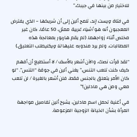
للاختيار من بينها في جيبك.”
في
فتاة ويست إند
، تلمح ألين إلى أن شريكها – الذي يفترض
المعجبون أنه هو
أشياء غريبة
ممثل، 50 عامًا، كان غير
مخلص أثناء زواجهما. (لم يقم هاربور بمعالجة هذه
المطالبات. ولم يرد مندوبه عليها
لنا ويكلي
طلب التعليق.)
“لقد قرأت نصك، والآن أشعر بالأسف / لا أستطيع أن أفهم
كيف كنت تلعب التنس،” يغني ألين في جوقة “التنس”. “لو
كان الأمر يتعلق بالجنس فقط، فلن أشعر بالغيرة / لن تلعب
معي ومن هي مادلين؟”
في أغنية تحمل اسم مادلين، يشرح ألين تفاصيل مواجهة
المرأة بشأن الخيانة الزوجية المزعومة.