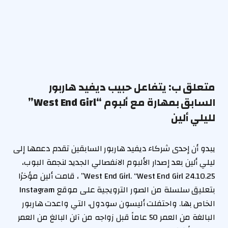
متعلق ب:
يتفاعل حبيب ديفيد هاربور
السابق بمهارة مع ألبوم “West End Girl”
لليلي ألين
يبدو أن إحدى شركاء ديفيد هاربور السابقين تقدم دعمها إلى
ليلي ألين بعد إصدار الألبوم الانفصالي الجديد لنجمة البوب،
West End Girl. “West End Girl 24.10.25” ، قامت ألين مؤخرًا
بتعليق سلسلة من الصور الترويجية على موقع Instagram
الخاص بها. واحتفلت أليسون سودول، التي واعدت هاربور
البالغة من العمر 50 عاماً قبل زواجه من آلن البالغ من العمر