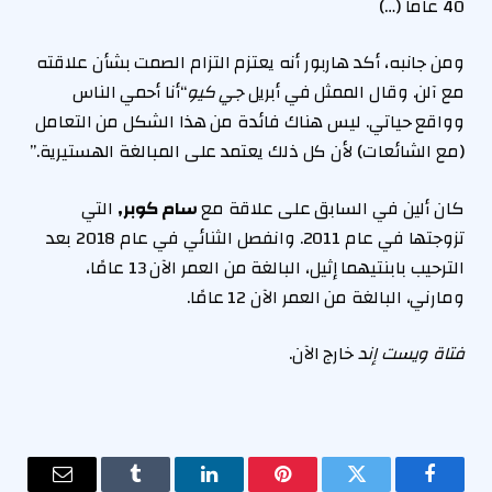
40 عاماً (…)
ومن جانبه، أكد هاربور أنه يعتزم التزام الصمت بشأن علاقته
مع آلن. وقال الممثل في أبريل
جي كيو
“أنا أحمي الناس
وواقع حياتي. ليس هناك فائدة من هذا الشكل من التعامل
(مع الشائعات) لأن كل ذلك يعتمد على المبالغة الهستيرية.”
كان ألين في السابق على علاقة مع
سام كوبر,
التي
تزوجتها في عام 2011. وانفصل الثنائي في عام 2018 بعد
الترحيب بابنتيهما إثيل، البالغة من العمر الآن 13 عامًا،
ومارني، البالغة من العمر الآن 12 عامًا.
فتاة ويست إند
خارج الآن.
فيسبوك
تويتر
بينتيريست
لينكدإن
Tumblr
البريد