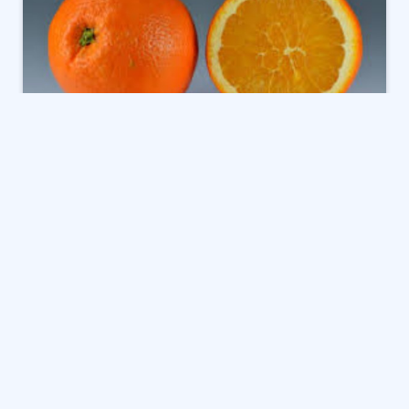
كلما اقترب فصل الشتاء كلما زاد الإقبال على شراء البرتقال
ولكن الكثير منا لا يعلم فوائده الصحية العديدة والتي
كشف عنها موقع هيلثي مؤخرا في تقرير خاص .
من أبرز فوائد البرتقال الصحية :
تعزيز صحة القلب والأوعية الدموي : فقد أثبتت الدراسات أن
البرتقال فاكهة غنية بالبوتاسيوم والكالسيوم، وهي مواد
مسؤولة عن تنظيم وتعزيز وظيفة القلب.