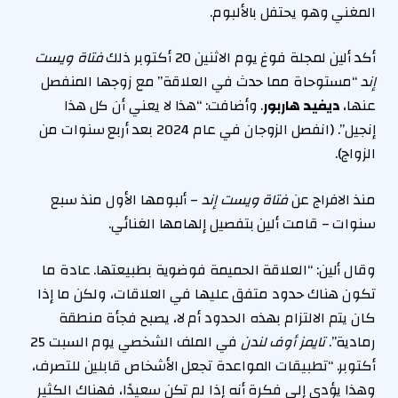
المغني وهو يحتفل بالألبوم.
أكد ألين لمجلة فوغ يوم الاثنين 20 أكتوبر ذلك
فتاة ويست
إند
“مستوحاة مما حدث في العلاقة” مع زوجها المنفصل
عنها،
ديفيد هاربور
. وأضافت: “هذا لا يعني أن كل هذا
إنجيل”. (انفصل الزوجان في عام 2024 بعد أربع سنوات من
الزواج).
منذ الافراج عن
فتاة ويست إند
– ألبومها الأول منذ سبع
سنوات – قامت ألين بتفصيل إلهامها الغنائي.
وقال ألين: “العلاقة الحميمة فوضوية بطبيعتها. عادة ما
تكون هناك حدود متفق عليها في العلاقات، ولكن ما إذا
كان يتم الالتزام بهذه الحدود أم لا، يصبح فجأة منطقة
رمادية”.
تايمز أوف لندن
في الملف الشخصي يوم السبت 25
أكتوبر. “تطبيقات المواعدة تجعل الأشخاص قابلين للتصرف،
وهذا يؤدي إلى فكرة أنه إذا لم تكن سعيدًا، فهناك الكثير