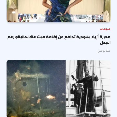
منوعات
محررة أزياء يهودية تدافع عن إقامة ميت غالا لجاليانو رغم
الجدل
منذ يومين