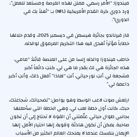
ميندوزا: “الأمر رسمي. ممتن لهذه الفرصة ومستعد للعمل”،
ورد دوري كرة القدم الأمريكية (NFL) بـ: “أهلاً بك في
الدوري!”.
فاز فيرناندو بجائزة هيسمن في ديسمبر 2025، وقدم خلالها
خطاباً مؤثراً أهدى فيه هذا التكريم المرموق لوالدته.
خاطب ميندوزا والدته إلسا من على المنصة قائلاً: “مامي،
هذه الجائزة هي لك بقدر ما هي لي. كنتِ دائماً أكبر
مشجعة لي. أنتِ نور حياتي، أنتِ “لماذا” أفعل ذلك، وأنتِ أكبر
داعمة لي.”
ارتعش صوت لاعب الوسط وهو يواصل: “تضحياتك، شجاعتك،
حبك، كانت أول خطة لعب لي، وهي الخطة التي سأحملها
بجانبي طوال حياتي. علّمتني أن القوة لا تحتاج إلى أن تكون
صاخبة. يمكن أن تكون هادئة وقوية. إنها اختيار الأمل. إنها
الإيمان بنفسك عندما لا يمنحك العالم الكثير من الأسباب