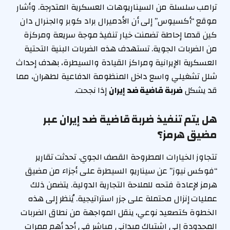
ترامب سلسلة من السيناريوهات العسكرية المتدرجة. وأشار
موقع “أكسيوس” إلى أن الأدميرال براد كوبر والجنرال دان
كين قدما إحاطة تضمنت خيار تنفيذ موجة سريعة ومركزة
من الضربات الجوية. تستهدف هذه الضربات البنية التحتية
العسكرية الإيرانية ومراكز القيادة والسيطرة، بهدف إحداث
شلل تشغيلي واسع داخل المنظومة الدفاعية لطهران، مما
قد يشكل
ضربة قاضية ضد إيران
إذا نجحت.
هل يتم تنفيذ ضربة قاضية ضد إيران عبر
مضيق هرمز؟
تتجاوز الخيارات المطروحة القصف الجوي. تحدثت تقارير
“فوكس نيوز” عن سيناريو السيطرة على أجزاء من مضيق
هرمز لإعادة فتحه للملاحة التجارية الدولية. يتضمن ذلك
عمليات إنزال محتملة على جزر استراتيجية. يُنظر إلى هذه
الخطوة كتصعيد نوعي، ينقل المواجهة من نطاق الضربات
المحدودة إلى اشتباك ميداني مباشر في أحد أهم ممرات