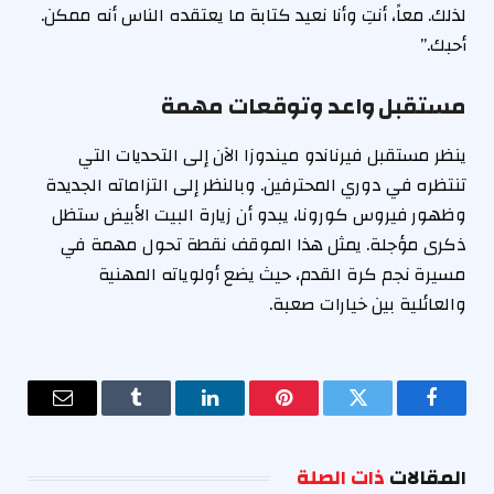
لذلك. معاً، أنتِ وأنا نعيد كتابة ما يعتقده الناس أنه ممكن.
أحبك.”
مستقبل واعد وتوقعات مهمة
ينظر مستقبل فيرناندو ميندوزا الآن إلى التحديات التي
تنتظره في دوري المحترفين. وبالنظر إلى التزاماته الجديدة
وظهور فيروس كورونا، يبدو أن زيارة البيت الأبيض ستظل
ذكرى مؤجلة. يمثل هذا الموقف نقطة تحول مهمة في
مسيرة نجم كرة القدم، حيث يضع أولوياته المهنية
والعائلية بين خيارات صعبة.
فيسبوك
تويتر
بينتيريست
لينكدإن
Tumblr
البريد
الإلكترو
المقالات
ذات الصلة