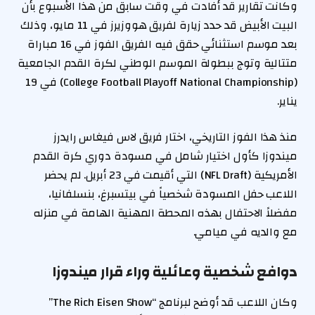
وكانت تقارير قد أفادت في وقت سابق من هذا الأسبوع بأن
البيت الأبيض قد حدد زيارة لفريق هووزيرز في 11 مايو، وذلك
بعد موسم استثنائي حقق فيه الفريق الفوز في 16 مباراة
متتالية وتوج ببطولة الموسم الوطني لكرة القدم الجامعية
(College Football Playoff National Championship) في 19
يناير.
منذ هذا الفوز التاريخي، اختار فريق لاس فيغاس رايدرز
ميندوزا كأول اختيار شامل في مسودة دوري كرة القدم
الأمريكية (NFL Draft) التي أقيمت في 23 أبريل. لم يحضر
اللاعب حفل المسودة شخصياً في بيتسبرغ، بنسلفانيا،
مفضلاً الاحتفال بهذه المحطة المهنية الهامة في منزله
مع والديه في ميامي.
دوافع شخصية وعائلية وراء قرار ميندوزا
وكان اللاعب قد أوضح لبرنامج “The Rich Eisen Show”