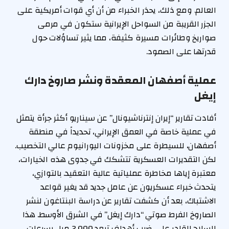
العالم. ومع ذلك، يحذر الخبراء من أن أي قوات أمريكية على
الجزر القريبة من السواحل الإيرانية ستكون في مرمى
صواريخ وطائرات مسيرة كثيفة، مما يثير تساؤلات حول
قدرتها على الصمود.
عملية أصفهان المعقدة ونشر صاروخ دارك
إيغل
أفادت تقارير “إيران إنترناشيونال” عن سيناريو أكثر جرأة يتمثل
في عملية خاصة في العمق الإيراني، تحديداً في منطقة
أصفهان، للسيطرة على مخزونات اليورانيوم عالي التخصيب.
لكن التقديرات العسكرية تتشكك في جدوى هذه الخيارات،
معتبرة إياها مخاطرة عملياتية عالية التعقيد. بالتوازي،
يتحدث خبراء عسكريون عن عامل جديد قد يغير قواعد
الاشتباك، بعد أن كشفت تقارير عن دراسة البنتاغون لنشر
الصاروخ الفرط صوتي “دارك إيغل” في الشرق الأوسط. هذا
السلاح القادر على ضرب أهداف تبعد 2,000 ميل بسرعات