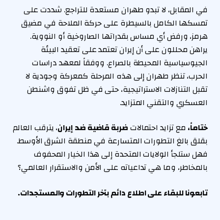
في المقابل، لا تبدو طهران مستعدة للتراجع. شددت على
تمسكها الكامل بالسيطرة على حركة الملاحة في مضيق
هرمز، ورفض أي مساس بقدراتها الصاروخية أو النووية.
يراهن محللون على أن إيران تعتمد على تعقيد البيئة
الجيوسياسية المحيطة بالصراع. ووفقاً لمعهد دراسات
الحرب، تنظر طهران إلى هذه المرحلة كمعركة وجودية لا
تقبل التنازلات الاستراتيجية، حتى في ظل تفوق واشنطن
العسكري والتقني المتزايد.
ختاماً،
مع تزايد احتمالات
ضربة قاضية ضد إيران
، يترقب العالم
بقلق بالغ التطورات المتسارعة في منطقة الشرق الأوسط.
فهل ستلجأ الولايات المتحدة إلى هذا الخيار المحفوف
بالمخاطر، وما هي تداعياته على الأمن والاستقرار العالمي؟
تابعونا للبقاء على اطلاع دائم بآخر التطورات والمستجدات.