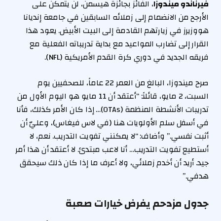
فيرناندو ميندوزا
، الفائز بجائزة هيسمن، لن يتمكن على
الأرجح من الانضمام إلى زملائه السابقين في جامعة إنديانا
هووزيرز في زيارتهم القادمة إلى البيت الأبيض. يعود هذا
القرار إلى تضارب المواعيد مع بداية تدريباته الفعلية مع
فريقه الجديد في دوري كرة القدم الأمريكية (NFL).
صرح ميندوزا، البالغ من العمر 22 عاماً، للصحفيين يوم
السبت، 2 مايو، قائلاً: “أعتقد أن 11 مايو هو اليوم الأول من
تدريبات الأنشطة المنظمة (OTAs)… إذا كان الأمر كذلك، فأنا
في أسفل سلم الأولويات هنا (في لاس فيغاس)، وعليّ أن
أثبت نفسي.” وأضاف: “لا يمكنني تفويت التدريب. نعم، لا
أستطيع تفويت التدريب… أنا لاعب مبتدئ. لا أعتقد أن هذا أمر
جيد. أريد أن أخدم زملائي، ولا أعرف ما إذا كان ذلك سيحقق
هدفي.”
جدول مزدحم يفرض خيارات صعبة