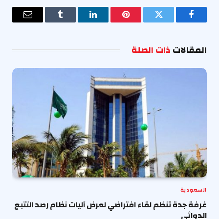
فيسبوك
تويتر
بينتيريست
لينكدإن
Tumblr
البريد
الإلكترو
المقالات
ذات الصلة
السعودية
غرفة جدة تنظم لقاء افتراضي لعرض آليات نظام رصد التتبع
الدوائي