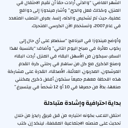
الشهر الماضي: “والدتي أرادت حقاً أن نقيم الاحتفال في
المنزل، وكذلك فعل والديّ.” وأشار ميندوزا إلى دوافع
عملية، حيث تم تشخيص والدته، إلسا، بمرض التصلب المتعدد
في عام 2007، وتستخدم الآن الكرسي المتحرك.
وأوضح ميندوزا في البرنامج: “سنضطر على أي حال إلى
ركوب طائرة في صباح اليوم التالي.” وأضاف: “بالنسبة لهذا
السفر، سيكون من الأسهل البقاء في المنزل. أردت البقاء
وصنع الذكرى مع كل من ساهم في رحلتي كرة القدم.
المرشدون، المدربون، العائلة، الأصدقاء. القدرة على مشاركة
هذه اللحظة معهم جميعاً ستكون أفضل ذكرى يمكنني
صنعها، بدلاً من حصرها في 10 أو 12 شخصاً في بيتسبرغ.”
بداية احترافية وإشادة متبادلة
احتفل اللاعب بكونه اختياره من قبل فريق رايدرز من خلال
تحديث على منصته الاجتماعية المفضلة، لينكد إن. كتب