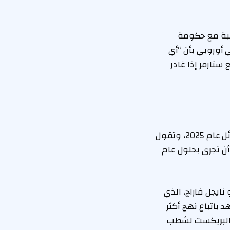
عبة مع حكومة
 أوروبي بأن “أي
تارمر إذا غادر
وبالنظر إلى المدى الأطول، يتصدر حزب “إصلاح المملكة المتحدة” الاستطلاعات منذ أوائل عام 2025، وتقول
أن تجرى بحلول عام
 نايجل فاراج، الذي
 باتباع نهج أكثر
عد البريكست لشطب