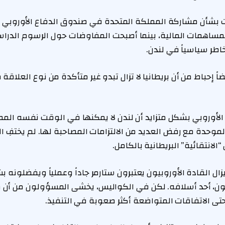
 المساهمات المالية، بينما أصبحت المفاوضات حول الرسوم الدرا
طر سياسياً في لندن.
 إحباط من أن بريطانيا لا تزال تبدو غير متأكدة من نوع العلاقة 
 الأوروبي بشكل متزايد أن لندن لا يمكنها في الوقت نفسه الم
لموحدة مع رفض العديد من الالتزامات المصاحبة لها. لم يختفِ 
لانتقائية” البريطانية بالكامل.
زال القادة الأوروبيون يعتبرون ستارمر جاداً وعملياً ويفضلونه ب
 أحد أسلافه. لكن في الكواليس، يخشى المسؤولون من أن
ى الاتفاقات المتواضعة أكثر صعوبة في التنفيذ.