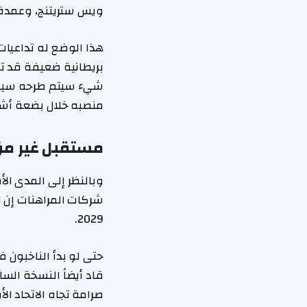
ويس ستريتنج، وعمدة 
هذا الوضع له تداعيا
بريطانية ضعيفة قد تت
شيء سيتم طرحه سيظل ب
منصبه خلال بضعة أشه
مستقبل غير مؤ
شركات المراهنات إن لد
2029.
حتى لو بدأ الناخبون في
قاد أيضاً النسخة الس
صرامة تجاه الاتحاد ا