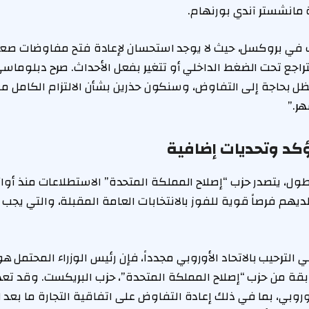
مانشستر آندي بورنهام.
ت في بروكسل، حيث لا يوجد استحسان لإعادة فتح مفاوضات ص
راجع تحت الضغط الداخلي أو تتغير بفعل الأحداث. صرح دبلوماسي
حاجة إلى التفاوض، وسنكون حذرين بشأن الالتزام الكامل مع س
ر.”
كد وتحديات إضافية
يهم فرصاً قوية للفوز بالانتخابات العامة المقبلة، والتي يجب 
 الترحيب بالاتحاد الأوروبي مجدداً، فإن رئيس الوزراء المحتمل هو
ابقة من حزب “إصلاح المملكة المتحدة”، حزب البريكست. وقد تعهد
لأوروبي، بما في ذلك إعادة التفاوض على اتفاقية التجارة ما ب