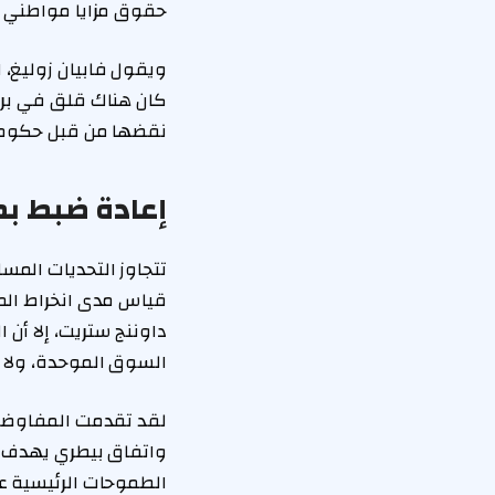
حقوق مزايا مواطني ال
ويقول فابيان زوليغ، ا
كان هناك قلق في بروك
نقضها من قبل حكومة 
إعادة ضبط 
تتجاوز التحديات الم
قياس مدى انخراط المم
داوننج ستريت، إلا أن 
السوق الموحدة، ولا ا
لقد تقدمت المفاوضات
واتفاق بيطري يهدف إل
الطموحات الرئيسية عا