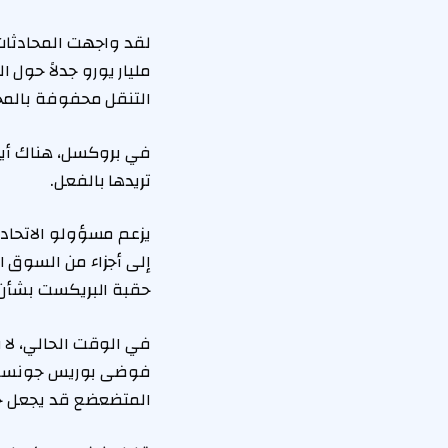
مليار يورو جدلاً حول
التنقل محفوفة بالمخا
في بروكسل، هناك أيضاً
تريدها بالفعل.
يزعم مسؤولو الاتحاد
إلى أجزاء من السوق ا
حقبة البريكست بشأن “ا
في الوقت الحالي، لا ي
فوضى بوريس جونسون،
المتضعضع قد يجعل حت