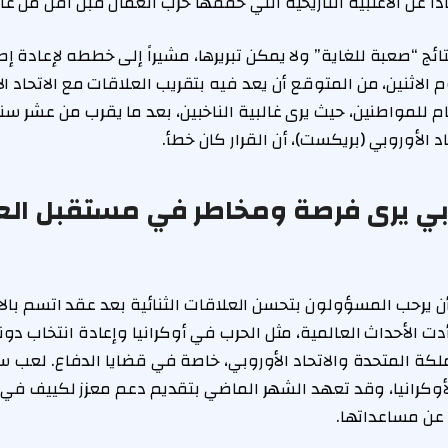
اداً عن الأغلبية التاريخية التي حققها حزب العمال قبل أقل من عا
تائج “صعبة للغاية” ولا يمكن تبريرها، مشيراً إلى خططه لإعادة إط
م الاثنين، من المتوقع أن يعد فيه بتقريب العلاقات مع الاتحاد ال
ام للمواطنين، حيث يرى غالبية الناخبين، بعد ما يقرب من عشر س
اد الأوروبي (بريكست)، أن القرار كان خطأ.
روبي يرى فرصة ومخاطر في مستقبل ال
 يرحب المسؤولون بتحسن العلاقات الثنائية بعد عقد اتسم بالان
 أدت الأحداث العالمية، مثل الحرب في أوكرانيا وإعادة انتخاب دون
لكة المتحدة والاتحاد الأوروبي، خاصة في قضايا الدفاع. لعب ستا
أوكرانيا، وقد تعهد الشهر الماضي بتقديم دعم معزز لكييف في
 عن مساعداتها.