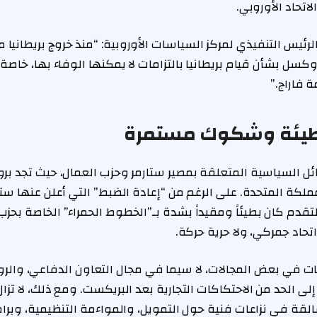
اتحاد الأوروبي.
لرئيس التنفيذي لمركز السياسات الأوروبية: “منذ خروج بريطانيا من
سل بشأن قيام بريطانيا بالتزامات لا يمكنها الوفاء بها، خاصة 
فاراج.”
بطيئة وشكوك مستمرة
سائل السياسية المتعلقة بمصير ستارمر وحزب العمال، حيث تجد
لكة المتحدة. على الرغم من “إعادة الضبط” التي أعلن عنها ستا
التقدم كان بطيئاً ومقيداً بشدة بـ”الخطوط الحمراء” الخاصة بحزب
تحاد جمركي، ولا حرية حركة.
 في بعض المجالات، لا سيما في مجال التعاون الدفاعي، والرو
ى الحد من الاحتكاكات التجارية بعد البريكست. ومع ذلك، لا تزال
لقة في نزاعات فنية حول التمويل، والمواءمة التنظيمية، وبرام