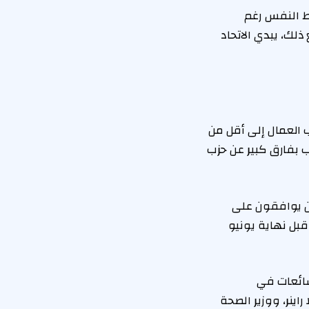
بط النفس رغم
ذلك، يبدي الاتحاد
ب العمال إلى أقل من
 بفارق كبير عن حزب
لرأي أن 19% فقط من الناخبين يوافقون على
 تنحيه قبل نهاية يونيو
شائعات في
ينر، ووزير الصحة