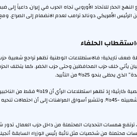
لنهج الحذر للاتحاد الأوروبي تجاه الحرب في إيران، داعياً إلى ض
 الرئيس الأمريكي دونالد ترامب لعدم الانضمام إلى الصراع. ومع 
ستقطاب الحلفاء
نقطة ضعف تاريخية؛ فالاستطلاعات الوطنية تظهر تراجع شعبية حز
يان يأتي خلف حزب المحافظين وحتى حزب الخضر. كما يتخلف الحزب
ي يحظى بنحو 25% من التأييد.
تقييمات ستارمر الشخصية كارثية؛ إذ تظهر استطلاعات ا
قيادته، ويبلغ صافي شعبيته -45%. وتتشير أسواق المراهنات إلى أن احتمالات
رتفع همسات التحديات المحتملة من داخل حزب العمال. تدور 
 محتملة من شخصيات مثل نائبة رئيس الوزراء السابقة أنجيلا را