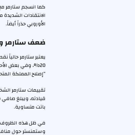
كما انسجم ستارمر مع ا
الانتقادات الشديدة من
الأوروبي حذراً أيضاً.
ضعف ستارمر وا
يعتبر ستارمر حالياً 
20%، وفي بعض الأح
“إصلاح المملكة المتحدة” الذ
باتت متساوية.
في ظل هذه الظروف، ت
وستمنستر حول منافسات