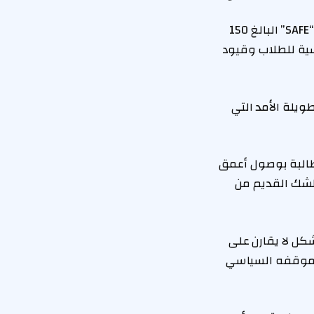
لقد واجهت المحادثات بشأن مشاركة المملكة المتحدة في صندوق الدفاع الأوروبي “SAFE” البالغ 150
سية للطلاب وقيود
طويلة الأمد التي
طالبة بوصول أعمق
الشك القديم من
شكل لا يقارن على
 موقفه السياسي